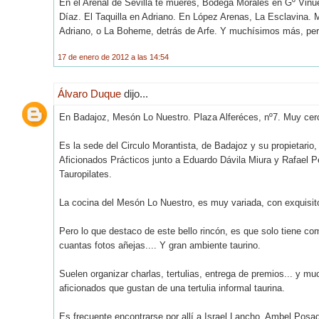
En el Arenal de Sevilla te mueres, Bodega Morales en Gº Vinu
Díaz. El Taquilla en Adriano. En López Arenas, La Esclavina.
Adriano, o La Boheme, detrás de Arfe. Y muchísimos más, per
17 de enero de 2012 a las 14:54
Álvaro Duque
dijo...
En Badajoz, Mesón Lo Nuestro. Plaza Alferéces, nº7. Muy cerc
Es la sede del Circulo Morantista, de Badajoz y su propietario
Aficionados Prácticos junto a Eduardo Dávila Miura y Rafael P
Tauropilates.
La cocina del Mesón Lo Nuestro, es muy variada, con exquisit
Pero lo que destaco de este bello rincón, es que solo tiene com
cuantas fotos añejas.... Y gran ambiente taurino.
Suelen organizar charlas, tertulias, entrega de premios... y m
aficionados que gustan de una tertulia informal taurina.
Es frecuente encontrarse por allí a Israel Lancho, Ambel Posa