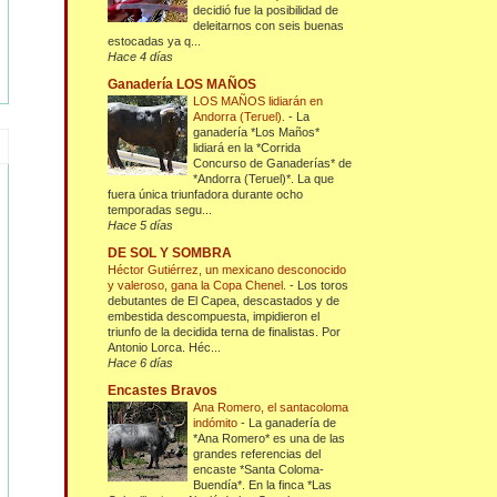
decidió fue la posibilidad de
deleitarnos con seis buenas
estocadas ya q...
Hace 4 días
Ganadería LOS MAÑOS
LOS MAÑOS lidiarán en
Andorra (Teruel).
-
La
ganadería *Los Maños*
lidiará en la *Corrida
Concurso de Ganaderías* de
*Andorra (Teruel)*. La que
fuera única triunfadora durante ocho
temporadas segu...
Hace 5 días
DE SOL Y SOMBRA
Héctor Gutiérrez, un mexicano desconocido
y valeroso, gana la Copa Chenel.
-
Los toros
debutantes de El Capea, descastados y de
embestida descompuesta, impidieron el
triunfo de la decidida terna de finalistas. Por
Antonio Lorca. Héc...
Hace 6 días
Encastes Bravos
Ana Romero, el santacoloma
indómito
-
La ganadería de
*Ana Romero* es una de las
grandes referencias del
encaste *Santa Coloma-
Buendía*. En la finca *Las