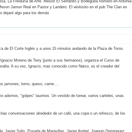
esa, La Freiduría de Arfe. Meson El Serranito y Bodeguita Romero en Antonia
 Meson Jamon Real en Pastor y Landero. El wiskisito en el pub The Clan en
o dejaré algo para los demás
a de El Corte Inglés y a unos 15 minutos andando de la Plaza de Toros.
, Ignacio Moreno de Terry (junto a sus hermanos), organiza el Curso de
eralta. A su vez, Ignacio, mas conocido como Natxo, es el creador del
os jamones, lomo, queso, carne....
o adornos, "golpes" taurinos. Un vestido de torear, varios carteles, unas
uchas conversaciones alrededor de un café, una copa o un refresco, de los
da, Javier Solis, Posada de Maravillas, Javier Ambel, Joaquin Dominguez,