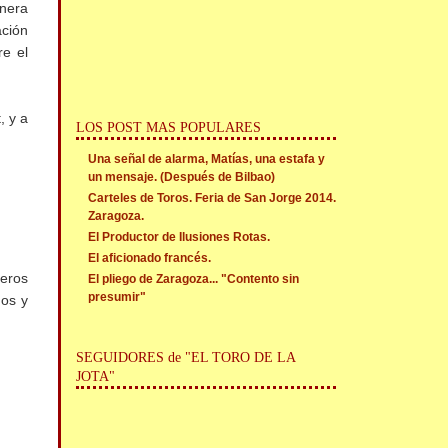
anera
ación
re el
, y a
LOS POST MAS POPULARES
Una señal de alarma, Matías, una estafa y
un mensaje. (Después de Bilbao)
Carteles de Toros. Feria de San Jorge 2014.
Zaragoza.
El Productor de Ilusiones Rotas.
El aficionado francés.
reros
El pliego de Zaragoza... "Contento sin
presumir"
dos y
SEGUIDORES de "EL TORO DE LA
JOTA"