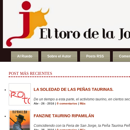
Al Ruedo
Sobre el Autor
Posts RSS
Comen
POST MÁS RECIENTES
LA SOLEDAD DE LAS PEÑAS TAURINAS.
De un tiempo a esta parte, el activismo taurino, en ciertos sect
Abr - 26 - 2016 |
0 comentarios
|
Más
FANZINE TAURINO RIPAMILÁN
Coincidiendo con la Feria de San Jorge, la Peña Taurina Peñ
Abr - 25 - 2016 |
0 comentarios
|
Más