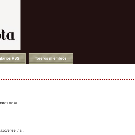
tarios RSS
Toreros miembros
ores de la...
aflorense ha...