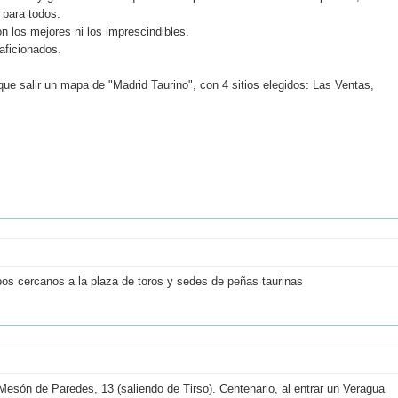
 para todos.
n los mejores ni los imprescindibles.
aficionados.
que salir un mapa de "Madrid Taurino", con 4 sitios elegidos: Las Ventas,
s cercanos a la plaza de toros y sedes de peñas taurinas
 Mesón de Paredes, 13 (saliendo de Tirso). Centenario, al entrar un Veragua