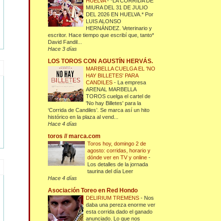
HUELVA
-
*LA CORRIDA DE
MIURA DEL 31 DE JULIO
DEL 2026 EN HUELVA.* Por
LUIS ALONSO
HERNÁNDEZ. Veterinario y
escritor. Hace tiempo que escribí que, tanto*
David Fandil...
Hace 3 días
LOS TOROS CON AGUSTÍN HERVÁS.
MARBELLA CUELGA EL 'NO
HAY BILLETES' PARA
CANDILES
-
La empresa
ARENAL MARBELLA
TOROS cuelga el cartel de
'No hay Billetes' para la
‘Corrida de Candiles’. Se marca así un hito
histórico en la plaza al vend...
Hace 4 días
toros // marca.com
Toros hoy, domingo 2 de
agosto: corridas, horario y
dónde ver en TV y online
-
Los detalles de la jornada
taurina del día Leer
Hace 4 días
Asociación Toreo en Red Hondo
DELIRIUM TREMENS
-
Nos
daba una pereza enorme ver
esta corrida dado el ganado
anunciado. Lo que nos