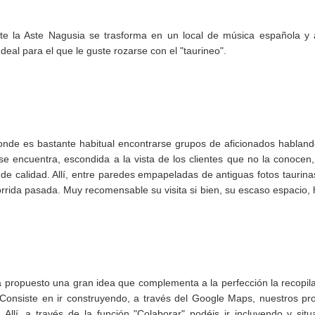
ante la Aste Nagusia se trasforma en un local de música española y 
Ideal para el que le guste rozarse con el "taurineo".
donde es bastante habitual encontrarse grupos de aficionados hablan
, se encuentra, escondida a la vista de los clientes que no la conocen
e calidad. Allí, entre paredes empapeladas de antiguas fotos taurina
orrida pasada. Muy recomensable su visita si bien, su escaso espacio,
a propuesto una gran idea que complementa a la perfección la recopil
 Consiste en ir construyendo, a través del Google Maps, nuestros pr
llí, a través de la función "Colaborar" podéis ir incluyendo y sit