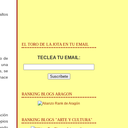
altos
EL TORO DE LA JOTA EN TU EMAIL
TECLEA TU EMAIL:
do de
, una
s, se
 hace
RANKING BLOGS ARAGON
ación
RANKING BLOGS "ARTE Y CULTURA"
opios
uando