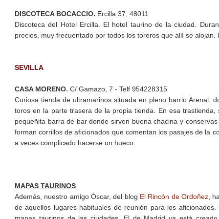
DISCOTECA BOCACCIO.
Ercilla 37, 48011
Discoteca del Hotel Ercilla. El hotel taurino de la ciudad. Dur
precios, muy frecuentado por todos los toreros que allí se alojan. 
SEVILLA
CASA MORENO.
C/ Gamazo, 7 - Telf 954228315
Curiosa tienda de ultramarinos situada en pleno barrio Arenal, 
toros en la parte trasera de la propia tienda. En esa trastienda
pequeñita barra de bar donde sirven buena chacina y conservas d
forman corrillos de aficionados que comentan los pasajes de la c
a veces complicado hacerse un hueco.
MAPAS TAURINOS
Además, nuestro amigo Óscar, del blog
El Rincón de Ordoñez
, h
de aquellos lugares habituales de reunión para los aficionados.
mapas taurinos de las ciudades. El de Madrid ya está creado. A