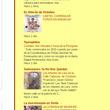
cámara para inmortalizar nue...
Hace 1 hora
EL Rincón de Ordoñez
CARTEL CORRIDA DE
TOROS EN ANDAGUA
-
Hace 1 día
Taurophilos
Carteles «No Oficiales» Feria de la Peregrina
-
Todo comenzaba en 2015 cuando por parte
de la Coordinadora de Peñas taurinas de
Pontevedra tal y como se recogía en el diario
Digital Pontevedra Viva (Leer...
Hace 1 día
Salmonetes Ya No Nos Quedan
Los Infantes de Lara en la
Calle Cabezas, de Córdoba
-
*Francisco Javier Gómez
Izquierdo* Las Siete Cabezas
de los Infantes de Lara -ocho
con la del ayo *Nuño Salido*-
tienen calle en la judería de C...
Hace 2 días
La tauromaquia en Tarifa
LA CORRIDA DE MIURA EN