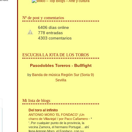
Nº de post y comentarios
6406 días online
778 entradas
4303 comentarios
ESCUCHA LA JOTA DE LOS TOROS
Pasodobles Toreros - Bullfight
by
Banda de música Región Sur (Soria 9)
Sevilla
Mi lista de blogs
Del toro al infinito
ANTONIO MORO 'EL FONDACO' ¡Un
charro de Villavieja! / por Paco Cañamero
-
*
'..Por cualquier punto de la provincia, la
vecina Zamora, el hermano Portugal… ahí
llega Antonio Moro, el Fondaco, con su