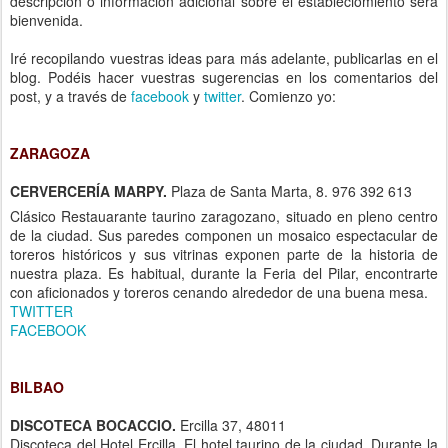
descripción o información adicional sobre el estableciomiento será
bienvenida.
Iré recopilando vuestras ideas para más adelante, publicarlas en el
blog. Podéis hacer vuestras sugerencias en los comentarios del
post, y a través de
facebook
y
twitter
. Comienzo yo:
ZARAGOZA
CERVERCERÍA MARPY.
Plaza de Santa Marta, 8. 976 392 613
Clásico Restauarante taurino zaragozano, situado en pleno centro
de la ciudad. Sus paredes componen un mosaico espectacular de
toreros históricos y sus vitrinas exponen parte de la historia de
nuestra plaza. Es habitual, durante la Feria del Pilar, encontrarte
con aficionados y toreros cenando alrededor de una buena mesa.
TWITTER
FACEBOOK
BILBAO
DISCOTECA BOCACCIO.
Ercilla 37, 48011
Discoteca del Hotel Ercilla. El hotel taurino de la ciudad. Durante la