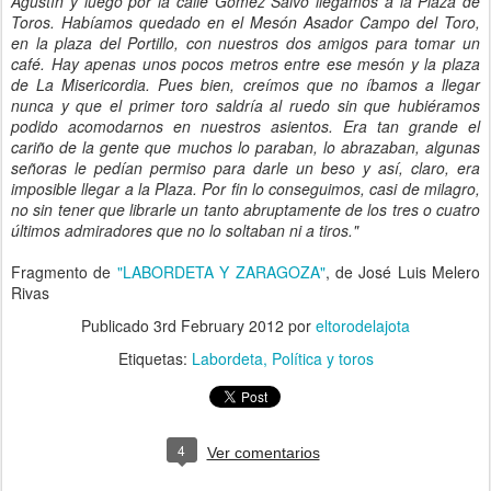
Agustín y luego por la calle Gómez Salvo llegamos a la Plaza de
Toros. Habíamos quedado en el Mesón Asador Campo del Toro,
en la plaza del Portillo, con nuestros dos amigos para tomar un
café. Hay apenas unos pocos metros entre ese mesón y la plaza
de La Misericordia. Pues bien, creímos que no íbamos a llegar
nunca y que el primer toro saldría al ruedo sin que hubiéramos
podido acomodarnos en nuestros asientos. Era tan grande el
cariño de la gente que muchos lo paraban, lo abrazaban, algunas
señoras le pedían permiso para darle un beso y así, claro, era
imposible llegar a la Plaza. Por fin lo conseguimos, casi de milagro,
no sin tener que librarle un tanto abruptamente de los tres o cuatro
últimos admiradores que no lo soltaban ni a tiros."
Fragmento de
"LABORDETA Y ZARAGOZA"
, de José Luis Melero
Rivas
Publicado
3rd February 2012
por
eltorodelajota
Etiquetas:
Labordeta
Política y toros
4
Ver comentarios