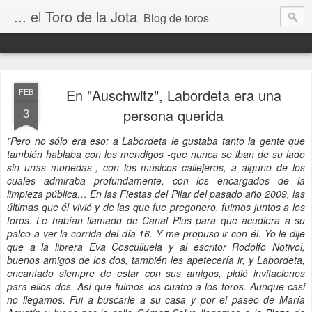
... el Toro de la Jota
Blog de toros
En "Auschwitz", Labordeta era una
FEB
3
persona querida
"Pero no sólo era eso: a Labordeta le gustaba tanto la gente que
también hablaba con los mendigos -que nunca se iban de su lado
sin unas monedas-, con los músicos callejeros, a alguno de los
cuales admiraba profundamente, con los encargados de la
limpieza pública… En las Fiestas del Pilar del pasado año 2009, las
últimas que él vivió y de las que fue pregonero, fuimos juntos a los
toros. Le habían llamado de Canal Plus para que acudiera a su
palco a ver la corrida del día 16. Y me propuso ir con él. Yo le dije
que a la librera Eva Cosculluela y al escritor Rodolfo Notivol,
buenos amigos de los dos, también les apetecería ir, y Labordeta,
encantado siempre de estar con sus amigos, pidió invitaciones
para ellos dos. Así que fuimos los cuatro a los toros. Aunque casi
no llegamos. Fui a buscarle a su casa y por el paseo de María