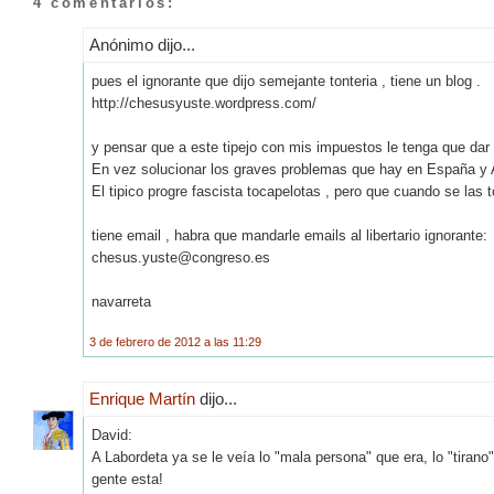
4 comentarios:
Anónimo dijo...
pues el ignorante que dijo semejante tonteria , tiene un blog .
http://chesusyuste.wordpress.com/
y pensar que a este tipejo con mis impuestos le tenga que dar
En vez solucionar los graves problemas que hay en España y A
El tipico progre fascista tocapelotas , pero que cuando se las to
tiene email , habra que mandarle emails al libertario ignorante:
chesus.yuste@congreso.es
navarreta
3 de febrero de 2012 a las 11:29
Enrique Martín
dijo...
David:
A Labordeta ya se le veía lo "mala persona" que era, lo "tirano
gente esta!