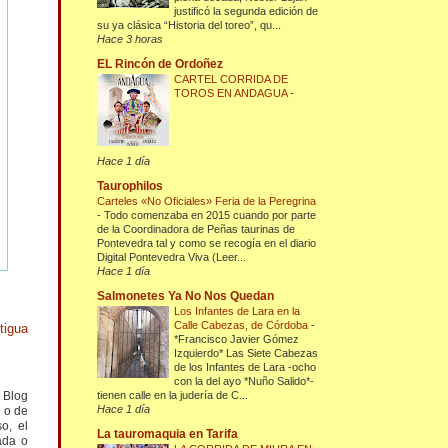
justificó la segunda edición de
su ya clásica “Historia del toreo”, qu...
Hace 3 horas
EL Rincón de Ordoñez
CARTEL CORRIDA DE
TOROS EN ANDAGUA
-
Hace 1 día
Taurophilos
Carteles «No Oficiales» Feria de la Peregrina
-
Todo comenzaba en 2015 cuando por parte
de la Coordinadora de Peñas taurinas de
Pontevedra tal y como se recogía en el diario
Digital Pontevedra Viva (Leer...
Hace 1 día
Salmonetes Ya No Nos Quedan
Los Infantes de Lara en la
Calle Cabezas, de Córdoba
-
tigua
*Francisco Javier Gómez
Izquierdo* Las Siete Cabezas
de los Infantes de Lara -ocho
con la del ayo *Nuño Salido*-
l Blog
tienen calle en la judería de C...
Hace 1 día
o o de
o, el
La tauromaquia en Tarifa
ada o