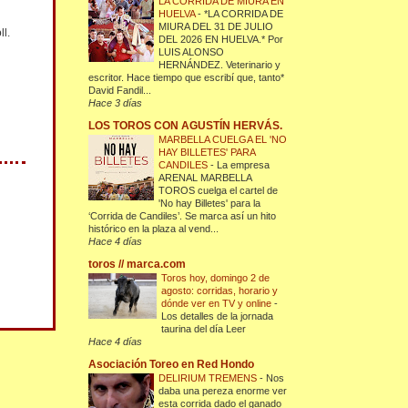
LA CORRIDA DE MIURA EN
HUELVA
-
*LA CORRIDA DE
MIURA DEL 31 DE JULIO
ll.
DEL 2026 EN HUELVA.* Por
LUIS ALONSO
HERNÁNDEZ. Veterinario y
escritor. Hace tiempo que escribí que, tanto*
David Fandil...
Hace 3 días
LOS TOROS CON AGUSTÍN HERVÁS.
MARBELLA CUELGA EL 'NO
HAY BILLETES' PARA
CANDILES
-
La empresa
ARENAL MARBELLA
TOROS cuelga el cartel de
'No hay Billetes' para la
‘Corrida de Candiles’. Se marca así un hito
histórico en la plaza al vend...
Hace 4 días
toros // marca.com
Toros hoy, domingo 2 de
agosto: corridas, horario y
dónde ver en TV y online
-
Los detalles de la jornada
taurina del día Leer
Hace 4 días
Asociación Toreo en Red Hondo
DELIRIUM TREMENS
-
Nos
daba una pereza enorme ver
esta corrida dado el ganado