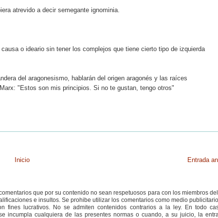
iera atrevido a decir semegante ignominia.
ausa o ideario sin tener los complejos que tiene cierto tipo de izquierda
andera del aragonesismo, hablarán del origen aragonés y las raíces
rx: "Estos son mis principios. Si no te gustan, tengo otros"
Inicio
Entrada an
s comentarios que por su contenido no sean respetuosos para con los miembros de
ificaciones e insultos. Se prohibe utilizar los comentarios como medio publicitari
 fines lucrativos. No se admiten contenidos contrarios a la ley. En todo cas
e incumpla cualquiera de las presentes normas o cuando, a su juicio, la entr