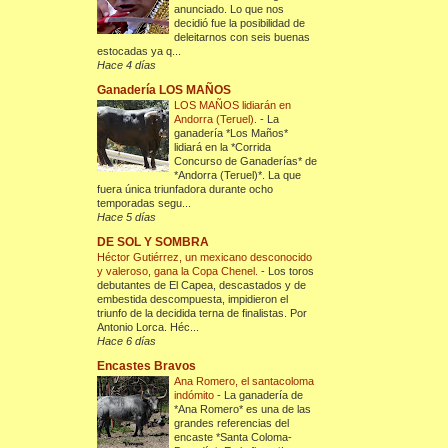
anunciado. Lo que nos
decidió fue la posibilidad de
deleitarnos con seis buenas
estocadas ya q...
Hace 4 días
Ganadería LOS MAÑOS
LOS MAÑOS lidiarán en
Andorra (Teruel).
-
La
ganadería *Los Maños*
lidiará en la *Corrida
Concurso de Ganaderías* de
*Andorra (Teruel)*. La que
fuera única triunfadora durante ocho
temporadas segu...
Hace 5 días
DE SOL Y SOMBRA
Héctor Gutiérrez, un mexicano desconocido
y valeroso, gana la Copa Chenel.
-
Los toros
debutantes de El Capea, descastados y de
embestida descompuesta, impidieron el
triunfo de la decidida terna de finalistas. Por
Antonio Lorca. Héc...
Hace 6 días
Encastes Bravos
Ana Romero, el santacoloma
indómito
-
La ganadería de
*Ana Romero* es una de las
grandes referencias del
encaste *Santa Coloma-