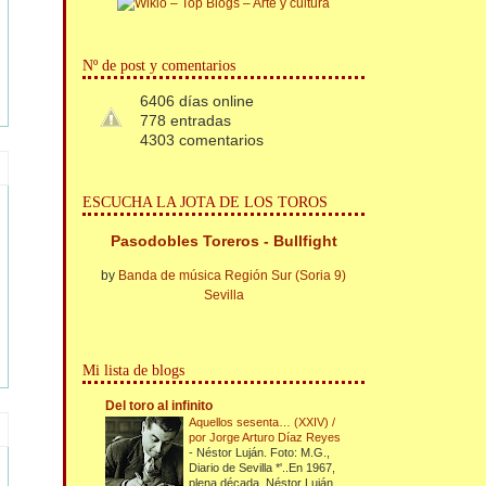
Nº de post y comentarios
6406 días online
778 entradas
4303 comentarios
ESCUCHA LA JOTA DE LOS TOROS
Pasodobles Toreros - Bullfight
by
Banda de música Región Sur (Soria 9)
Sevilla
Mi lista de blogs
Del toro al infinito
Aquellos sesenta… (XXIV) /
por Jorge Arturo Díaz Reyes
-
Néstor Luján. Foto: M.G.,
Diario de Sevilla *'..En 1967,
plena década, Néstor Luján