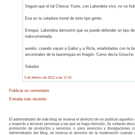
Seguro que el tal Chesus Yuste, con Labordeta vivo, no se hub
Esa es la catadura moral de este tipo gente.
Enrique, Labordeta demostró que se puede defender un tipo de c
indocumentada.
aurelio, cuando vayan a Gallur y a Ricla, enarbolados con la b
ancestrales de la tauromquia en Aragón. Como decía Groucho Ma
Saludos
5 de febrero de 2012 a las 17:41
Publicar un comentario
Entrada más reciente
El administrador de este blog se reserva el derecho de no publicar aquello
y respecto a terceras personas a las que se haga mención. Se evitarán descal
promoción de productos y servicios, o para anuncios y divulgaciones con
Administrador del Blog, se reserva el derecho de la moderación cuando s