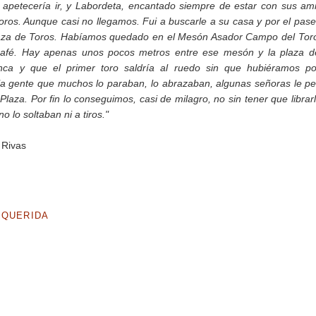
s apetecería ir, y Labordeta, encantado siempre de estar con sus am
s toros. Aunque casi no llegamos. Fui a buscarle a su casa y por el pas
Plaza de Toros. Habíamos quedado en el Mesón Asador Campo del Tor
n café. Hay apenas unos pocos metros entre ese mesón y la plaza 
nca y que el primer toro saldría al ruedo sin que hubiéramos po
la gente que muchos lo paraban, lo abrazaban, algunas señoras le p
 Plaza. Por fin lo conseguimos, casi de milagro, no sin tener que librar
 lo soltaban ni a tiros."
 Rivas
.
 QUERIDA