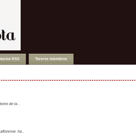
tarios RSS
Toreros miembros
ores de la...
aflorense ha...