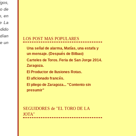
igos,
eo de
o, en
de La
dido
edían
LOS POST MAS POPULARES
le un
Una señal de alarma, Matías, una estafa y
un mensaje. (Después de Bilbao)
Carteles de Toros. Feria de San Jorge 2014.
Zaragoza.
El Productor de Ilusiones Rotas.
El aficionado francés.
El pliego de Zaragoza... "Contento sin
presumir"
SEGUIDORES de "EL TORO DE LA
JOTA"