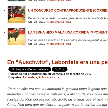
UN CONCURSO CONTRAPRODUCENTE (CORRIDA
Decepcionante tarde. Tristeza generalizada a la salida de la 
Abr - 24 - 2016 |
4 comentarios
|
Más
LA TERNA HIZO MALA UNA CORRIDA IMPONENTE
Con un buen aspecto en los tendidos, donde la juventud ya no
Abr - 24 - 2016 |
0 comentarios
|
Más
En "Auschwitz", Labordeta era una p
Publicado por
eltorodelajota
on viernes, 3 de febrero de 2012
Etiquetas:
Labordeta
,
Política y toros
"Pero no sólo era eso: a Labordeta le gustaba tanto la gente qu
monedas-, con los músicos callejeros, a alguno de los cuales a
Fiestas del Pilar del pasado año 2009, las últimas que él vivió 
Canal Plus para que acudiera a su palco a ver la corrida del día 