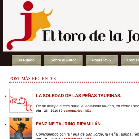
Al Ruedo
Sobre el Autor
Posts RSS
Comen
POST MÁS RECIENTES
LA SOLEDAD DE LAS PEÑAS TAURINAS.
De un tiempo a esta parte, el activismo taurino, en ciertos sect
Abr - 26 - 2016 |
0 comentarios
|
Más
FANZINE TAURINO RIPAMILÁN
Coincidiendo con la Feria de San Jorge, la Peña Taurina Peñ
Abr - 25 - 2016 |
0 comentarios
|
Más