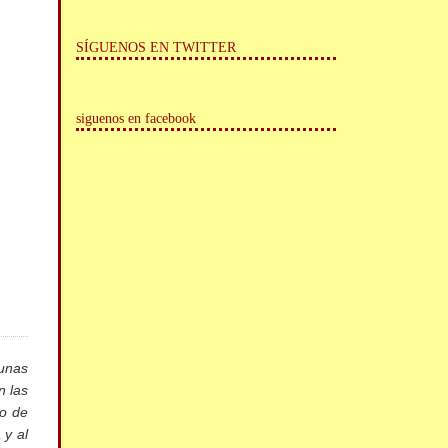
SÍGUENOS EN TWITTER
siguenos en facebook
 unas
n las
do de
 y al