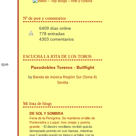
Nº de post y comentarios
6409 días online
778 entradas
4303 comentarios
ESCUCHA LA JOTA DE LOS TOROS
 que
Pasodobles Toreros - Bullfight
by
Banda de música Región Sur (Soria 9)
Sevilla
Mi lista de blogs
DE SOL Y SOMBRA
Feria de la Peregrina: Se mantiene el idilio de
Pontevedra y Luque: tres orejas y puerta
grande.
-
El diestro sevillano recibió quizás
demasiado premio en sus faenas, mientras
que Castella quedó en blanco al fallar con la