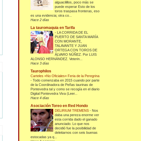
alguacilillos, poco más se
puede esperar Esto de los
toros traspasa fronteras, eso
es una evidencia; otra co...
Hace 2 días
La tauromaquia en Tarifa
-
LA CORRIDA DE EL
PUERTO DE SANTA MARÍA
CON MORANTE,
TALAVANTE Y JUAN
ORTEGA CON TOROS DE
ÁLVARO NÚÑEZ. Por LUIS
ALONSO HERNÁNDEZ. Veterin...
Hace 3 días
Taurophilos
Carteles «No Oficiales» Feria de la Peregrina
-
Todo comenzaba en 2015 cuando por parte
de la Coordinadora de Peñas taurinas de
Pontevedra tal y como se recogía en el diario
Digital Pontevedra Viva (Leer...
Hace 4 días
Asociación Toreo en Red Hondo
DELIRIUM TREMENS
-
Nos
daba una pereza enorme ver
esta corrida dado el ganado
anunciado. Lo que nos
decidió fue la posibilidad de
deleitarnos con seis buenas
estocadas ya q...