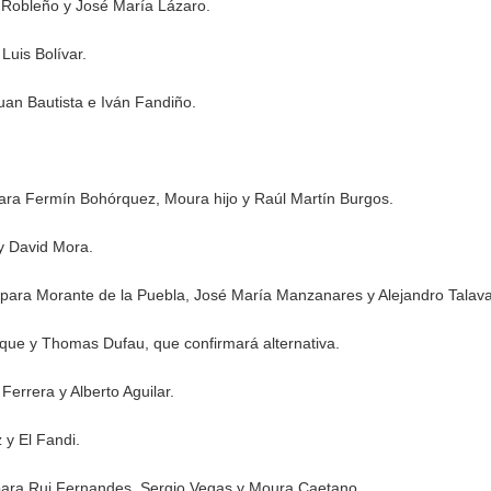
 Robleño y José María Lázaro.
Luis Bolívar.
uan Bautista e Iván Fandiño.
para Fermín Bohórquez, Moura hijo y Raúl Martín Burgos.
y David Mora.
o para Morante de la Puebla, José María Manzanares y Alejandro Talava
uque y Thomas Dufau, que confirmará alternativa.
Ferrera y Alberto Aguilar.
 y El Fandi.
 para Rui Fernandes, Sergio Vegas y Moura Caetano.