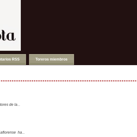
tarios RSS
Toreros miembros
ores de la...
aflorense ha...