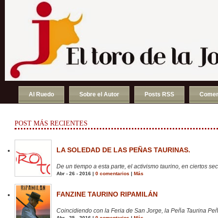
Al Ruedo
Sobre el Autor
Posts RSS
Comen
POST MÁS RECIENTES
LA SOLEDAD DE LAS PEÑAS TAURINAS.
De un tiempo a esta parte, el activismo taurino, en ciertos sect
Abr - 26 - 2016 |
0 comentarios
|
Más
FANZINE TAURINO RIPAMILÁN
Coincidiendo con la Feria de San Jorge, la Peña Taurina Peñ
Abr - 25 - 2016 |
0 comentarios
|
Más