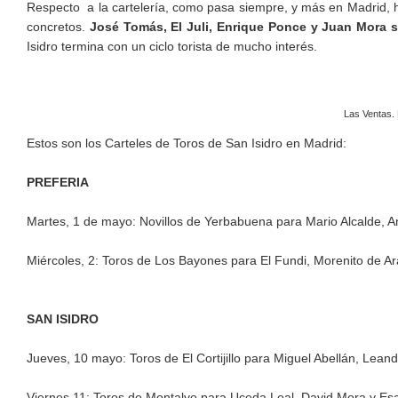
Respecto a la cartelería, como pasa siempre, y más en Madrid, 
concretos.
José Tomás, El Juli, Enrique Ponce y Juan Mora 
Isidro termina con un ciclo torista de mucho interés.
Las Ventas. 
Estos son los Carteles de Toros de San Isidro en Madrid:
PREFERIA
Martes, 1 de mayo: Novillos de Yerbabuena para Mario Alcalde, An
Miércoles, 2: Toros de Los Bayones para El Fundi, Morenito de Ar
SAN ISIDRO
Jueves, 10 mayo: Toros de El Cortijillo para Miguel Abellán, Leand
Viernes 11: Toros de Montalvo para Uceda Leal, David Mora y Esa