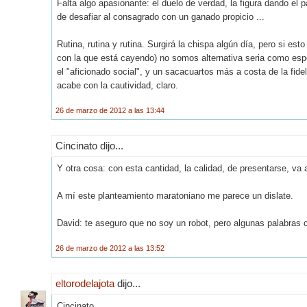
Falta algo apasionante: el duelo de verdad, la figura dando el
de desafiar al consagrado con un ganado propicio ...
Rutina, rutina y rutina. Surgirá la chispa algún día, pero si es
con la que está cayendo) no somos alternativa seria como esp
el "aficionado social", y un sacacuartos más a costa de la fidel
acabe con la cautividad, claro.
26 de marzo de 2012 a las 13:44
Cincinato dijo...
Y otra cosa: con esta cantidad, la calidad, de presentarse, va
A mí este planteamiento maratoniano me parece un dislate.
David: te aseguro que no soy un robot, pero algunas palabras 
26 de marzo de 2012 a las 13:52
eltorodelajota
dijo...
Cincinato,