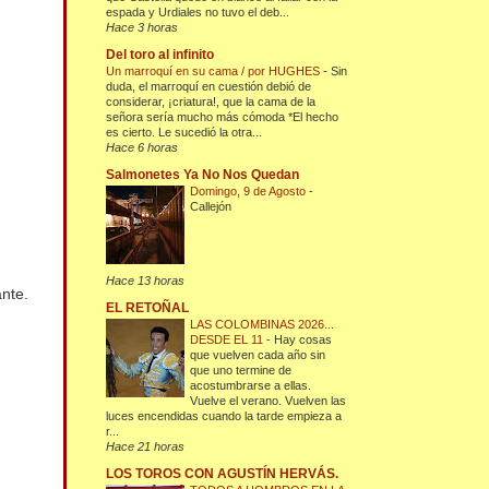
espada y Urdiales no tuvo el deb...
Hace 3 horas
Del toro al infinito
Un marroquí en su cama / por HUGHES
-
Sin
duda, el marroquí en cuestión debió de
considerar, ¡criatura!, que la cama de la
señora sería mucho más cómoda *El hecho
es cierto. Le sucedió la otra...
Hace 6 horas
Salmonetes Ya No Nos Quedan
Domingo, 9 de Agosto
-
Callejón
Hace 13 horas
nte.
EL RETOÑAL
LAS COLOMBINAS 2026...
DESDE EL 11
-
Hay cosas
que vuelven cada año sin
que uno termine de
acostumbrarse a ellas.
Vuelve el verano. Vuelven las
luces encendidas cuando la tarde empieza a
r...
Hace 21 horas
LOS TOROS CON AGUSTÍN HERVÁS.