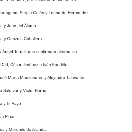
 Cartagena, Sergio Galán y Leonardo Hernández.
ro y Juan del Álamo.
ro y Gonzalo Caballero.
 y Ángel Teruel, que confirmará alternativa.
El Cid, César Jiménez e Iván Fandiño.
 José María Manzanares y Alejandro Talavante.
 Saldívar y Víctor Barrio.
a y El Payo.
n Pinar.
les y Morenito de Aranda.