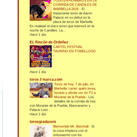
TODOS A HOMBROS EN LA
CORRIDA DE CANDILES DE
MARBELLA 2026
-
El
impactante toreo de Aaron
Palacio en su debut en la
plaza de toros de Marbella.
En realidad el único toreo que interesó en la
noche de Candiles. La...
Hace 1 día
EL Rincón de Ordoñez
CARTEL FESTIVAL
TAURINO EN TOMELLOSO
-
Hace 1 día
toros // marca.com
Toros de hoy, 7 de julio, en
Marbella: cartel, quién torea,
horario y dónde ver en TV a
Morante de la Puebla
-
Los
detalles de la corrida de hoy
con Morante de la Puebla, Manzanares y
Palacio Leer
Hace 1 día
torosgradaseis
Bienvenido Mr. Marshall
-
Si
la cosa empieza con el
entusiasmo con los