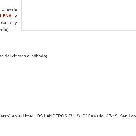
 Chavela
LLENA
, y
oloma) y
ella).
he del viernes al sábado).
Marzo) en el Hotel LOS LANCEROS (3* **). C/ Calvario, 47-49. San Lo