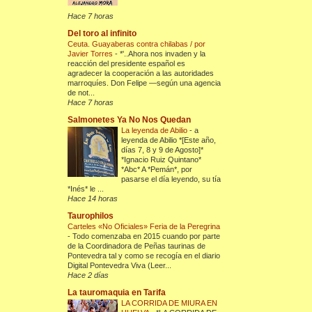
Hace 7 horas
Del toro al infinito
Ceuta. Guayaberas contra chilabas / por
Javier Torres
-
*'..Ahora nos invaden y la
reacción del presidente español es
agradecer la cooperación a las autoridades
marroquíes. Don Felipe —según una agencia
de not...
Hace 7 horas
Salmonetes Ya No Nos Quedan
La leyenda de Abilio
-
a
leyenda de Abilio *[Este año,
días 7, 8 y 9 de Agosto]*
*Ignacio Ruiz Quintano*
*Abc* A *Pemán*, por
pasarse el día leyendo, su tía
*Inés* le ...
Hace 14 horas
Taurophilos
Carteles «No Oficiales» Feria de la Peregrina
-
Todo comenzaba en 2015 cuando por parte
de la Coordinadora de Peñas taurinas de
Pontevedra tal y como se recogía en el diario
Digital Pontevedra Viva (Leer...
Hace 2 días
La tauromaquia en Tarifa
LA CORRIDA DE MIURA EN