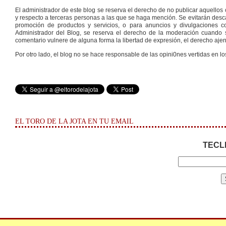
El administrador de este blog se reserva el derecho de no publicar aquello
y respecto a terceras personas a las que se haga mención. Se evitarán descal
promoción de productos y servicios, o para anuncios y divulgaciones con
Administrador del Blog, se reserva el derecho de la moderación cuando s
comentario vulnere de alguna forma la libertad de expresión, el derecho ajeno
Por otro lado, el blog no se hace responsable de las opini0nes vertidas en lo
EL TORO DE LA JOTA EN TU EMAIL
TECL