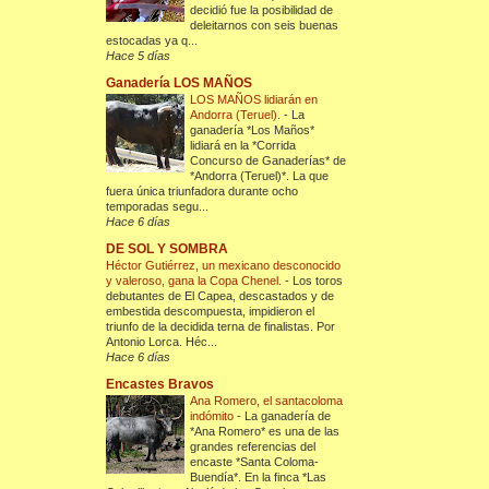
decidió fue la posibilidad de
deleitarnos con seis buenas
estocadas ya q...
Hace 5 días
Ganadería LOS MAÑOS
LOS MAÑOS lidiarán en
Andorra (Teruel).
-
La
ganadería *Los Maños*
lidiará en la *Corrida
Concurso de Ganaderías* de
*Andorra (Teruel)*. La que
fuera única triunfadora durante ocho
temporadas segu...
Hace 6 días
DE SOL Y SOMBRA
Héctor Gutiérrez, un mexicano desconocido
y valeroso, gana la Copa Chenel.
-
Los toros
debutantes de El Capea, descastados y de
embestida descompuesta, impidieron el
triunfo de la decidida terna de finalistas. Por
Antonio Lorca. Héc...
Hace 6 días
Encastes Bravos
Ana Romero, el santacoloma
indómito
-
La ganadería de
*Ana Romero* es una de las
grandes referencias del
encaste *Santa Coloma-
Buendía*. En la finca *Las