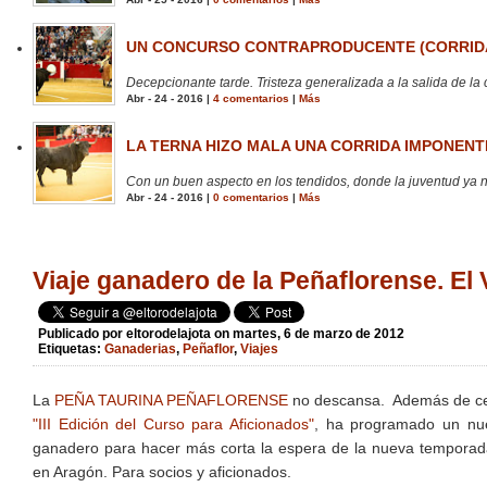
UN CONCURSO CONTRAPRODUCENTE (CORRIDA
Decepcionante tarde. Tristeza generalizada a la salida de la 
Abr - 24 - 2016 |
4 comentarios
|
Más
LA TERNA HIZO MALA UNA CORRIDA IMPONENTE
Con un buen aspecto en los tendidos, donde la juventud ya no
Abr - 24 - 2016 |
0 comentarios
|
Más
Viaje ganadero de la Peñaflorense. El 
Publicado por
eltorodelajota
on martes, 6 de marzo de 2012
Etiquetas:
Ganaderias
,
Peñaflor
,
Viajes
La
PEÑA TAURINA PEÑAFLORENSE
no descansa. Además de cel
"III Edición del Curso para Aficionados"
, ha programado un nue
ganadero para hacer más corta la espera de la nueva temporad
en Aragón. Para socios y aficionados.