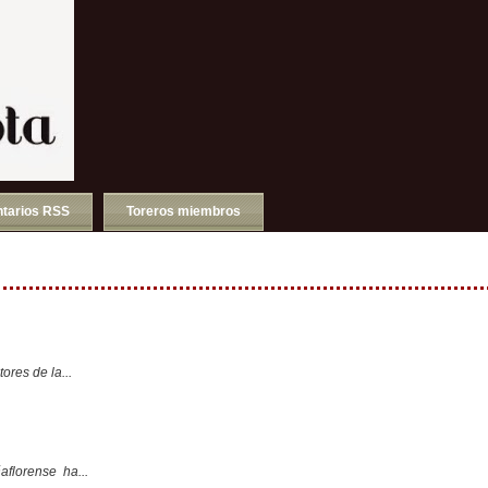
tarios RSS
Toreros miembros
ores de la...
aflorense ha...