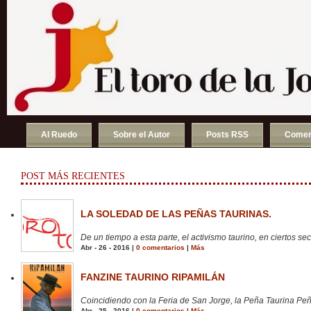
Al Ruedo
Sobre el Autor
Posts RSS
Comen
POST MÁS RECIENTES
LA SOLEDAD DE LAS PEÑAS TAURINAS.
De un tiempo a esta parte, el activismo taurino, en ciertos sect
Abr - 26 - 2016 |
0 comentarios
|
Más
FANZINE TAURINO RIPAMILÁN
Coincidiendo con la Feria de San Jorge, la Peña Taurina Peñ
Abr - 25 - 2016 |
0 comentarios
|
Más