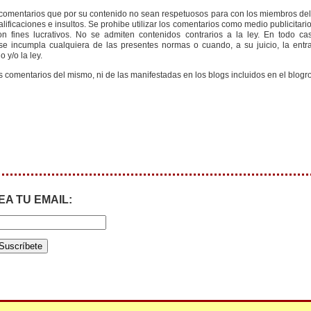
s comentarios que por su contenido no sean respetuosos para con los miembros de
ificaciones e insultos. Se prohibe utilizar los comentarios como medio publicitari
 fines lucrativos. No se admiten contenidos contrarios a la ley. En todo cas
e incumpla cualquiera de las presentes normas o cuando, a su juicio, la entr
 y/o la ley.
s comentarios del mismo, ni de las manifestadas en los blogs incluidos en el blogro
EA TU EMAIL: