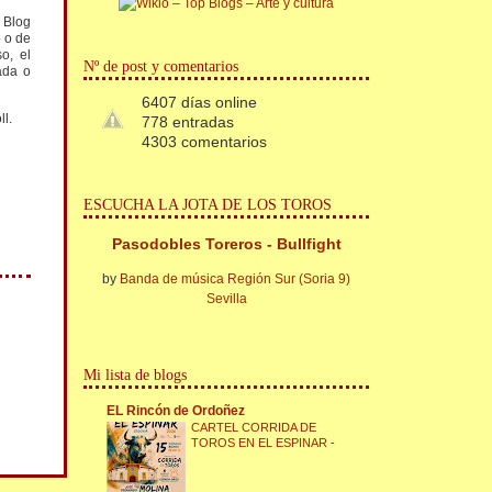
l Blog
o o de
o, el
Nº de post y comentarios
ada o
6407 días online
ll.
778 entradas
4303 comentarios
ESCUCHA LA JOTA DE LOS TOROS
Pasodobles Toreros - Bullfight
by
Banda de música Región Sur (Soria 9)
Sevilla
Mi lista de blogs
EL Rincón de Ordoñez
CARTEL CORRIDA DE
TOROS EN EL ESPINAR
-