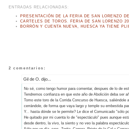
ENTRADAS RELACIONADAS:
PRESENTACIÓN DE LA FERIA DE SAN LORENZO D
CARTELES DE TOROS. FERIA DE SAN LORENZO 20
BORRÓN Y CUENTA NUEVA, HUESCA YA TIENE PL
2 comentarios:
Gil de O. dijo...
No sé, como tengo humor para comentar, despues de lo de est
Tendremos confianza en que este año de Abolición deba ser año
Tomo este toro de la Corrida Concurso de Huesca, saliéndole al
cerrándole, de forma que vaya largo y temple su embestida para
Y... hasta dónde se le permite? Le dice el Comunicado "sólo po
He quitado por mi cuenta lo de "espectáculo" pues aunque está 
desde dentro, la vivo, la siento y no veo la palabra espectácul
Sólo por un día, sres. Zorita, Carrera, Prieto de la Cal y Carra