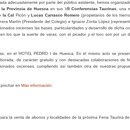
ada adecuadamente por parte del público asistente, hemos organizad
e la Provincia de Huesca
en sus V
II Conferencias Taurinas
, una 
 la Cal
Picón y
Lucas Carrasco Romero
(propietarios de los hierr
era Martín (Presidente del Colegio) e Ignacio Zorita López (represen
onados oscenses las bases, particularidades y desarrollo de dicha co
en los que la suerte de varas, con el picador y el toro son por un d
oras, en el HOTEL PEDRO I de Huesca. En el mismo acto se presen
orada, de carácter gratuito y con destacadas colaboraciones de f
cionados oscenses, cumpliendo así también otra de nuestras propu
s pinchar en
Más información
.
ara la venta de abonos y localidades de la próxima Feria Taurina d