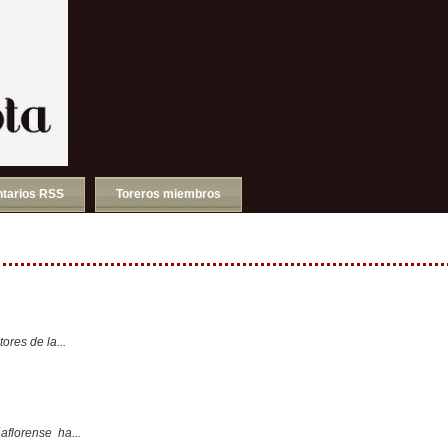
tarios RSS
Toreros miembros
ores de la...
aflorense ha...