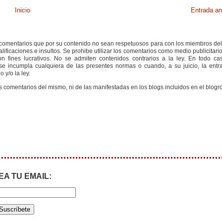
Inicio
Entrada an
s comentarios que por su contenido no sean respetuosos para con los miembros de
ificaciones e insultos. Se prohibe utilizar los comentarios como medio publicitari
 fines lucrativos. No se admiten contenidos contrarios a la ley. En todo cas
e incumpla cualquiera de las presentes normas o cuando, a su juicio, la entr
 y/o la ley.
s comentarios del mismo, ni de las manifestadas en los blogs incluidos en el blogro
EA TU EMAIL: