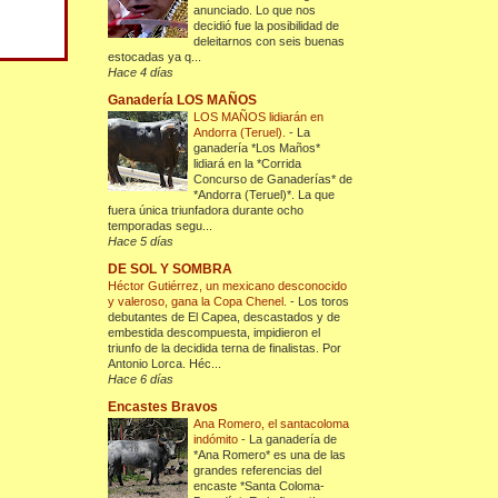
anunciado. Lo que nos
decidió fue la posibilidad de
deleitarnos con seis buenas
estocadas ya q...
Hace 4 días
Ganadería LOS MAÑOS
LOS MAÑOS lidiarán en
Andorra (Teruel).
-
La
ganadería *Los Maños*
lidiará en la *Corrida
Concurso de Ganaderías* de
*Andorra (Teruel)*. La que
fuera única triunfadora durante ocho
temporadas segu...
Hace 5 días
DE SOL Y SOMBRA
Héctor Gutiérrez, un mexicano desconocido
y valeroso, gana la Copa Chenel.
-
Los toros
debutantes de El Capea, descastados y de
embestida descompuesta, impidieron el
triunfo de la decidida terna de finalistas. Por
Antonio Lorca. Héc...
Hace 6 días
Encastes Bravos
Ana Romero, el santacoloma
indómito
-
La ganadería de
*Ana Romero* es una de las
grandes referencias del
encaste *Santa Coloma-