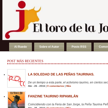
Al Ruedo
Sobre el Autor
Posts RSS
Comen
POST MÁS RECIENTES
LA SOLEDAD DE LAS PEÑAS TAURINAS.
De un tiempo a esta parte, el activismo taurino, en ciertos sect
Abr - 26 - 2016 |
0 comentarios
|
Más
FANZINE TAURINO RIPAMILÁN
Coincidiendo con la Feria de San Jorge, la Peña Taurina Peñ
Abr - 25 - 2016 |
0 comentarios
|
Más