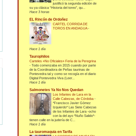
justificó la segunda edición de
su ya clásica “Historia del toreo”, qu...
Hace 3 horas
EL Rincón de Ordoñez
CARTEL CORRIDA DE
TOROS EN ANDAGUA
-
Hace 1 día
Taurophilos
Carteles «No Oficiales» Feria de la Peregrina
-
Todo comenzaba en 2015 cuando por parte
de la Coordinadora de Peñas taurinas de
Pontevedra tal y como se recogía en el diario
Digital Pontevedra Viva (Leer...
Hace 1 día
Salmonetes Ya No Nos Quedan
Los Infantes de Lara en la
Calle Cabezas, de Córdoba
-
*Francisco Javier Gómez
Izquierdo* Las Siete Cabezas
de los Infantes de Lara -ocho
con la del ayo *Nuño Salido*-
tienen calle en la judería de C...
Hace 1 día
La tauromaquia en Tarifa