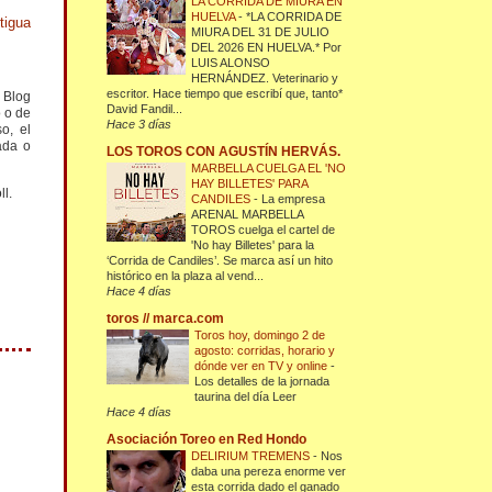
LA CORRIDA DE MIURA EN
HUELVA
-
*LA CORRIDA DE
tigua
MIURA DEL 31 DE JULIO
DEL 2026 EN HUELVA.* Por
LUIS ALONSO
HERNÁNDEZ. Veterinario y
escritor. Hace tiempo que escribí que, tanto*
l Blog
David Fandil...
o o de
Hace 3 días
o, el
ada o
LOS TOROS CON AGUSTÍN HERVÁS.
MARBELLA CUELGA EL 'NO
HAY BILLETES' PARA
ll.
CANDILES
-
La empresa
ARENAL MARBELLA
TOROS cuelga el cartel de
'No hay Billetes' para la
‘Corrida de Candiles’. Se marca así un hito
histórico en la plaza al vend...
Hace 4 días
toros // marca.com
Toros hoy, domingo 2 de
agosto: corridas, horario y
dónde ver en TV y online
-
Los detalles de la jornada
taurina del día Leer
Hace 4 días
Asociación Toreo en Red Hondo
DELIRIUM TREMENS
-
Nos
daba una pereza enorme ver
esta corrida dado el ganado