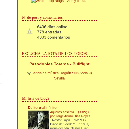
Nº de post y comentarios
6406 días online
778 entradas
4303 comentarios
ESCUCHA LA JOTA DE LOS TOROS
Pasodobles Toreros - Bullfight
by
Banda de música Región Sur (Soria 9)
Sevilla
Mi lista de blogs
Del toro al infinito
Aquellos sesenta… (XXIV) /
por Jorge Arturo Díaz Reyes
-
Néstor Luján. Foto: M.G.,
Diario de Sevilla *'..En 1967,
plena década, Néstor Luján