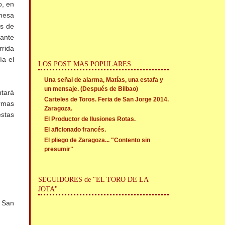
o, en
mesa
os de
tante
rrida
ía el
LOS POST MAS POPULARES
Una señal de alarma, Matías, una estafa y
un mensaje. (Después de Bilbao)
tará
Carteles de Toros. Feria de San Jorge 2014.
irmas
Zaragoza.
estas
El Productor de Ilusiones Rotas.
El aficionado francés.
El pliego de Zaragoza... "Contento sin
presumir"
SEGUIDORES de "EL TORO DE LA
JOTA"
e San