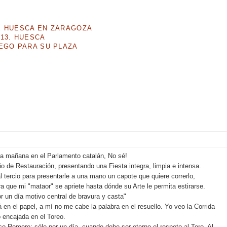
E HUESCA EN ZARAGOZA
13. HUESCA
IEGO PARA SU PLAZA
a mañana en el Parlamento catalán, No sé!
 de Restauración, presentando una Fiesta integra, limpia e intensa.
 tercio para presentarle a una mano un capote que quiere correrlo,
 que mi "mataor" se apriete hasta dónde su Arte le permita estirarse.
r un día motivo central de bravura y casta"
en el papel, a mí no me cabe la palabra en el resuello. Yo veo la Corrida
o encajada en el Toreo.
sco Romero; sólo por un día, cuando debe ser eterno el respeto al Toro, Al