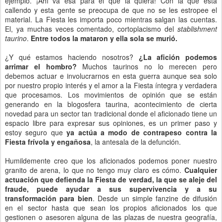
ejemplo. ¡Ahí va esa para el que la quiera! Con la que está
callendo y esta gente se preocupa de que no se les estropee el
material. La Fiesta les importa poco mientras salgan las cuentas.
El, ya muchas veces comentado, cortoplacismo del
stablishment
taurino
.
Entre todos la mataron y ella sola se murió.
¿Y qué estamos haciendo nosotros?
¿La afición podemos
arrimar el hombro?
Muchos taurinos no lo merecen pero
debemos actuar e involucrarnos en esta guerra aunque sea solo
por nuestro propio interés y el amor a la Fiesta íntegra y verdadera
que procesamos. Los movimientos de opinión que se están
generando en la blogosfera taurina, acontecimiento de cierta
novedad para un sector tan tradicional donde el aficionado tiene un
espacio libre para expresar sus opiniones, es un primer paso y
estoy seguro que
ya actúa a modo de contrapeso contra la
Fiesta frívola y engañosa
, la antesala de la defunción.
Humildemente creo que los aficionados podemos poner nuestro
granito de arena, lo que no tengo muy claro es cómo.
Cualquier
actuación que defienda la Fiesta de verdad, la que se aleje del
fraude, puede ayudar a sus supervivencia y a su
transformación para bien
. Desde un simple fanzine de difusión
en el sector hasta que sean los propios aficionados los que
gestionen o asesoren alguna de las plazas de nuestra geografía,