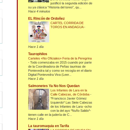
justificó la segunda edición de
su ya clásica “Historia del toreo”, qu...
Hace 4 minutos
EL Rincón de Ordoñez
CARTEL CORRIDA DE
TOROS EN ANDAGUA
-
Hace 1 día
Taurophilos
Carteles «No Oficiales» Feria de la Peregrina
-
Todo comenzaba en 2015 cuando por parte
de la Coordinadora de Peñas taurinas de
Pontevedra tal y como se recogía en el diario
Digital Pontevedra Viva (Leer...
Hace 1 día
Salmonetes Ya No Nos Quedan
Los Infantes de Lara en la
Calle Cabezas, de Córdoba
-
*Francisco Javier Gómez
Izquierdo* Las Siete Cabezas
de los Infantes de Lara -ocho
con la del ayo *Nuño Salido*-
tienen calle en la judería de C...
Hace 1 día
La tauromaquia en Tarifa