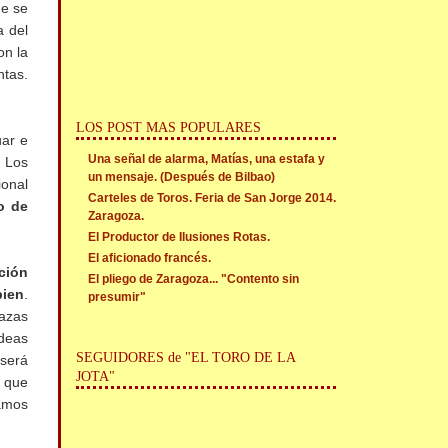
ue se
a del
on la
ntas.
LOS POST MAS POPULARES
ar e
Una señal de alarma, Matías, una estafa y
. Los
un mensaje. (Después de Bilbao)
ional
Carteles de Toros. Feria de San Jorge 2014.
o de
Zaragoza.
El Productor de Ilusiones Rotas.
El aficionado francés.
ción
El pliego de Zaragoza... "Contento sin
bien
.
presumir"
lazas
ideas
SEGUIDORES de "EL TORO DE LA
 será
JOTA"
 que
jamos