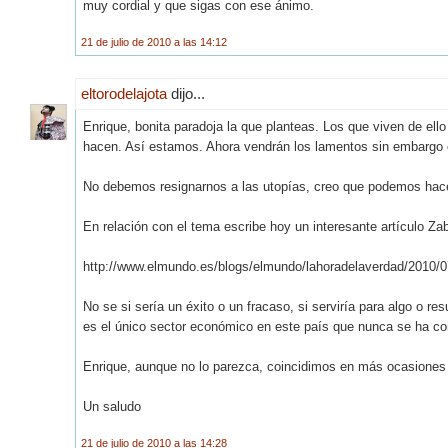
muy cordial y que sigas con ese ánimo.
21 de julio de 2010 a las 14:12
eltorodelajota
dijo...
Enrique, bonita paradoja la que planteas. Los que viven de ell
hacen. Así estamos. Ahora vendrán los lamentos sin embargo e
No debemos resignarnos a las utopías, creo que podemos hace
En relación con el tema escribe hoy un interesante artículo Za
http://www.elmundo.es/blogs/elmundo/lahoradelaverdad/2010/07
No se si sería un éxito o un fracaso, si serviría para algo o re
es el único sector económico en este país que nunca se ha con
Enrique, aunque no lo parezca, coincidimos en más ocasiones 
Un saludo
21 de julio de 2010 a las 14:28