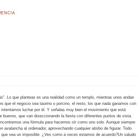
UENCIA.
ño". Lo que planteas es una realidad como un templo, mientras unos andan
les que el negocio sea taurino o porcino, el resto, los que nada ganamos con
 intentamos luchar por él. Y señalas muy bien el movimiento que está
e buenos, que van diseccionando la fiesta con diferentes puntos de vista.
encontremos una fórmula para hacernos oír como uno solo. Aunque siempre
en avalancha al ordenador, aprovechando cualquier atisbo de figurar. Todo
cir que sea un imposible. ¿Ves como a veces estamos de acuerdo?Un saludo