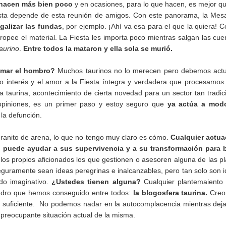
 hacen más bien poco
y en ocasiones, para lo que hacen, es mejor q
esta depende de esta reunión de amigos. Con este panorama, la Mes
galizar las fundas
, por ejemplo. ¡Ahí va esa para el que la quiera! C
opee el material. La Fiesta les importa poco mientras salgan las cue
aurino
.
Entre todos la mataron y ella sola se murió.
imar el hombro?
Muchos taurinos no lo merecen pero debemos actu
o interés y el amor a la Fiesta íntegra y verdadera que procesamos
taurina, acontecimiento de cierta novedad para un sector tan tradic
 opiniones, es un primer paso y estoy seguro que
ya actúa a mod
 la defunción.
ranito de arena, lo que no tengo muy claro es cómo.
Cualquier actua
e, puede ayudar a sus supervivencia y a su transformación para 
los propios aficionados los que gestionen o asesoren alguna de las p
guramente sean ideas peregrinas e inalcanzables, pero tan solo son 
do imaginativo.
¿Ustedes tienen alguna?
Cualquier plantemaiento
endro que hemos conseguido entre todos:
la blogosfera taurina.
Creo
á suficiente. No podemos nadar en la autocomplacencia mientras de
a preocupante situación actual de la misma.