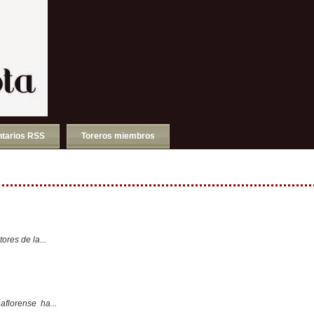
tarios RSS
Toreros miembros
ores de la...
aflorense ha...