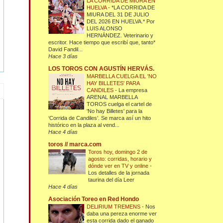
LA CORRIDA DE MIURA EN
HUELVA
-
*LA CORRIDA DE
MIURA DEL 31 DE JULIO
DEL 2026 EN HUELVA.* Por
LUIS ALONSO
HERNÁNDEZ. Veterinario y
escritor. Hace tiempo que escribí que, tanto*
David Fandil...
Hace 3 días
LOS TOROS CON AGUSTÍN HERVÁS.
MARBELLA CUELGA EL 'NO
HAY BILLETES' PARA
CANDILES
-
La empresa
ARENAL MARBELLA
TOROS cuelga el cartel de
'No hay Billetes' para la
‘Corrida de Candiles’. Se marca así un hito
histórico en la plaza al vend...
Hace 4 días
toros // marca.com
Toros hoy, domingo 2 de
agosto: corridas, horario y
dónde ver en TV y online
-
Los detalles de la jornada
taurina del día Leer
Hace 4 días
Asociación Toreo en Red Hondo
DELIRIUM TREMENS
-
Nos
daba una pereza enorme ver
esta corrida dado el ganado