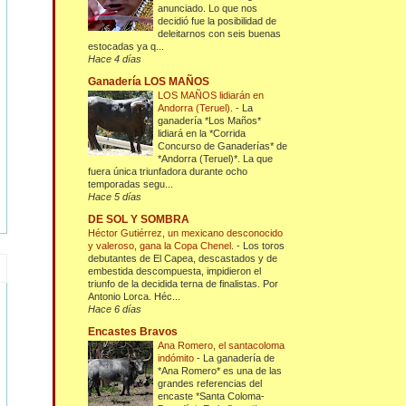
anunciado. Lo que nos
decidió fue la posibilidad de
deleitarnos con seis buenas
estocadas ya q...
Hace 4 días
Ganadería LOS MAÑOS
LOS MAÑOS lidiarán en
Andorra (Teruel).
-
La
ganadería *Los Maños*
lidiará en la *Corrida
Concurso de Ganaderías* de
*Andorra (Teruel)*. La que
fuera única triunfadora durante ocho
temporadas segu...
Hace 5 días
DE SOL Y SOMBRA
Héctor Gutiérrez, un mexicano desconocido
y valeroso, gana la Copa Chenel.
-
Los toros
debutantes de El Capea, descastados y de
embestida descompuesta, impidieron el
triunfo de la decidida terna de finalistas. Por
Antonio Lorca. Héc...
Hace 6 días
Encastes Bravos
Ana Romero, el santacoloma
indómito
-
La ganadería de
*Ana Romero* es una de las
grandes referencias del
encaste *Santa Coloma-