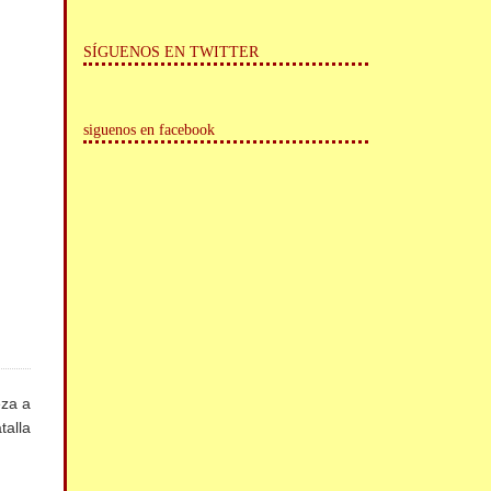
SÍGUENOS EN TWITTER
siguenos en facebook
eza a
talla