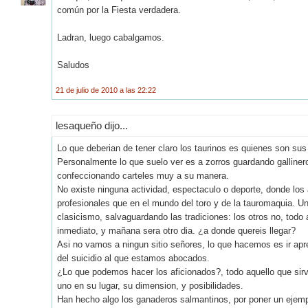
común por la Fiesta verdadera.
Ladran, luego cabalgamos.
Saludos
21 de julio de 2010 a las 22:22
lesaqueño dijo...
Lo que deberian de tener claro los taurinos es quienes son su
Personalmente lo que suelo ver es a zorros guardando galliner
confeccionando carteles muy a su manera.
No existe ninguna actividad, espectaculo o deporte, donde los
profesionales que en el mundo del toro y de la tauromaquia. 
clasicismo, salvaguardando las tradiciones: los otros no, todo 
inmediato, y mañana sera otro dia. ¿a donde quereis llegar?
Asi no vamos a ningun sitio señores, lo que hacemos es ir ap
del suicidio al que estamos abocados.
¿Lo que podemos hacer los aficionados?, todo aquello que sirva
uno en su lugar, su dimension, y posibilidades.
Han hecho algo los ganaderos salmantinos, por poner un ejemplo