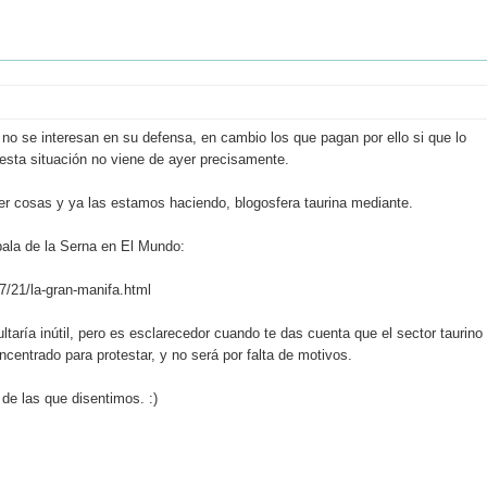
o no se interesan en su defensa, en cambio los que pagan por ello si que lo
sta situación no viene de ayer precisamente.
r cosas y ya las estamos haciendo, blogosfera taurina mediante.
bala de la Serna en El Mundo:
/21/la-gran-manifa.html
sultaría inútil, pero es esclarecedor cuando te das cuenta que el sector taurino
centrado para protestar, y no será por falta de motivos.
de las que disentimos. :)