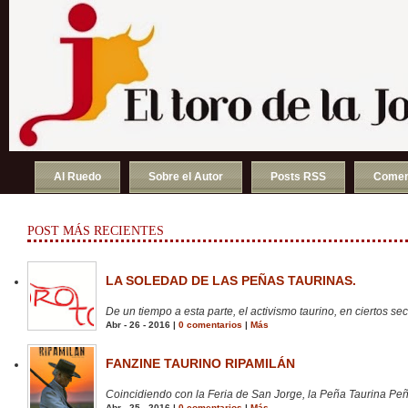
Al Ruedo
Sobre el Autor
Posts RSS
Comen
POST MÁS RECIENTES
LA SOLEDAD DE LAS PEÑAS TAURINAS.
De un tiempo a esta parte, el activismo taurino, en ciertos sect
Abr - 26 - 2016 |
0 comentarios
|
Más
FANZINE TAURINO RIPAMILÁN
Coincidiendo con la Feria de San Jorge, la Peña Taurina Peñ
Abr - 25 - 2016 |
0 comentarios
|
Más