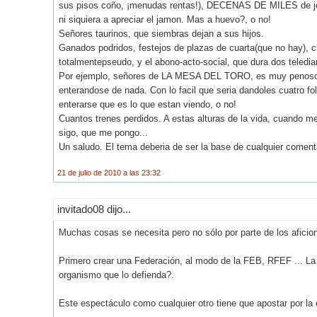
sus pisos coño, ¡menudas rentas!), DECENAS DE MILES de j
ni siquiera a apreciar el jamon. Mas a huevo?, o no!
Señores taurinos, que siembras dejan a sus hijos.
Ganados podridos, festejos de plazas de cuarta(que no hay), c
totalmentepseudo, y el abono-acto-social, que dura dos telediar
Por ejemplo, señores de LA MESA DEL TORO, es muy penoso ve
enterandose de nada. Con lo facil que seria dandoles cuatro fo
enterarse que es lo que estan viendo, o no!
Cuantos trenes perdidos. A estas alturas de la vida, cuando m
sigo, que me pongo...
Un saludo. El tema deberia de ser la base de cualquier coment
21 de julio de 2010 a las 23:32
invitado08 dijo...
Muchas cosas se necesita pero no sólo por parte de los aficio
Primero crear una Federación, al modo de la FEB, RFEF ... La
organismo que lo defienda?.
Este espectáculo como cualquier otro tiene que apostar por la 