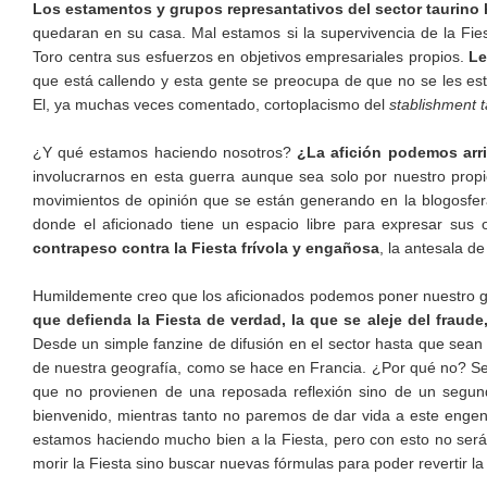
Los estamentos y grupos represantativos del sector taurino
quedaran en su casa. Mal estamos si la supervivencia de la Fi
Toro centra sus esfuerzos en objetivos empresariales propios.
Le
que está callendo y esta gente se preocupa de que no se les estr
El, ya muchas veces comentado, cortoplacismo del
stablishment t
¿Y qué estamos haciendo nosotros?
¿La afición podemos arr
involucrarnos en esta guerra aunque sea solo por nuestro propi
movimientos de opinión que se están generando en la blogosfera 
donde el aficionado tiene un espacio libre para expresar sus
contrapeso contra la Fiesta frívola y engañosa
, la antesala de
Humildemente creo que los aficionados podemos poner nuestro g
que defienda la Fiesta de verdad, la que se aleje del fraud
Desde un simple fanzine de difusión en el sector hasta que sean 
de nuestra geografía, como se hace en Francia. ¿Por qué no? Se
que no provienen de una reposada reflexión sino de un segun
bienvenido, mientras tanto no paremos de dar vida a este eng
estamos haciendo mucho bien a la Fiesta, pero con esto no ser
morir la Fiesta sino buscar nuevas fórmulas para poder revertir l