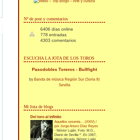
Nº de post y comentarios
6406 días online
778 entradas
4303 comentarios
ESCUCHA LA JOTA DE LOS TOROS
Pasodobles Toreros - Bullfight
by
Banda de música Región Sur (Soria 9)
Sevilla
Mi lista de blogs
Del toro al infinito
Aquellos sesenta… (XXIV) /
por Jorge Arturo Díaz Reyes
-
Néstor Luján. Foto: M.G.,
Diario de Sevilla *'..En 1967,
plena década, Néstor Luján