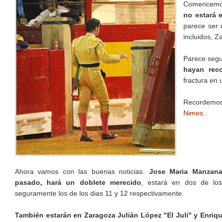
Comencemos 
no estará e
parece ser 
incluidos, 
Parece segu
hayan rec
fractura en 
Recordem
Nimes
.
Ahora vamos con las buenas noticias.
Jose Maria Manzanar
pasado, hará un doblete merecido
, estará en dos de los
seguramente los de los dias 11 y 12 respectivamente.
También estarán en Zaragoza Julián López "El Juli" y Enriq