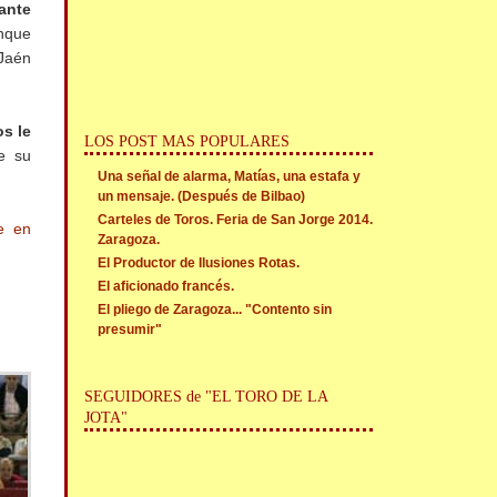
ante
unque
 Jaén
s le
LOS POST MAS POPULARES
e su
Una señal de alarma, Matías, una estafa y
un mensaje. (Después de Bilbao)
Carteles de Toros. Feria de San Jorge 2014.
e en
Zaragoza.
El Productor de Ilusiones Rotas.
El aficionado francés.
El pliego de Zaragoza... "Contento sin
presumir"
SEGUIDORES de "EL TORO DE LA
JOTA"