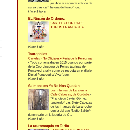
justificó la segunda edición de
su ya clásica “Historia del toreo”, qu...
Hace 1 hora
EL Rincón de Ordoñez
CARTEL CORRIDA DE
TOROS EN ANDAGUA
-
Hace 1 día
Taurophilos
Carteles «No Oficiales» Feria de la Peregrina
-
Todo comenzaba en 2015 cuando por parte
de la Coordinadora de Peñas taurinas de
Pontevedra tal y como se recogía en el diario
Digital Pontevedra Viva (Leer...
Hace 1 día
Salmonetes Ya No Nos Quedan
Los Infantes de Lara en la
Calle Cabezas, de Córdoba
-
*Francisco Javier Gómez
Izquierdo* Las Siete Cabezas
de los Infantes de Lara -ocho
con la del ayo *Nuño Salido*-
tienen calle en la judería de C...
Hace 1 día
La tauromaquia en Tarifa