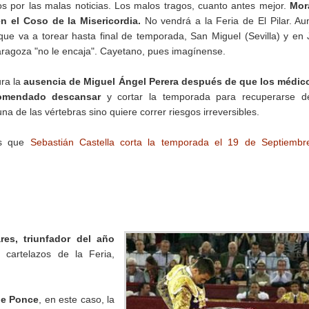
por las malas noticias. Los malos tragos, cuanto antes mejor.
Mor
n el Coso de la Misericordia.
No vendrá a la Feria de El Pilar. A
que va a torear hasta final de temporada, San Miguel (Sevilla) y en
Zaragoza "no le encaja". Cayetano, pues imagínense.
ra la
ausencia de Miguel Ángel Perera después de que los médico
omendado descansar
y cortar la temporada para recuperarse d
una de las vértebras sino quiere correr riesgos irreversibles.
os que
Sebastián Castella corta la temporada el 19 de Septiembr
es, triunfador del año
 cartelazos de la Feria,
ue Ponce
, en este caso, la