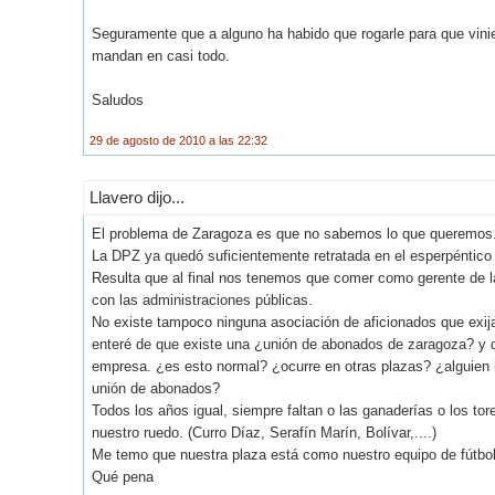
Seguramente que a alguno ha habido que rogarle para que vinie
mandan en casi todo.
Saludos
29 de agosto de 2010 a las 22:32
Llavero dijo...
El problema de Zaragoza es que no sabemos lo que queremos
La DPZ ya quedó suficientemente retratada en el esperpéntico
Resulta que al final nos tenemos que comer como gerente de l
con las administraciones públicas.
No existe tampoco ninguna asociación de aficionados que exij
enteré de que existe una ¿unión de abonados de zaragoza? y q
empresa. ¿es esto normal? ¿ocurre en otras plazas? ¿alguien ha
unión de abonados?
Todos los años igual, siempre faltan o las ganaderías o los to
nuestro ruedo. (Curro Díaz, Serafín Marín, Bolívar,....)
Me temo que nuestra plaza está como nuestro equipo de fútbol
Qué pena