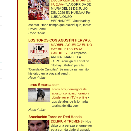
LA CORRIDA DE MIURA EN
HUELVA
-
*LA CORRIDA DE
MIURA DEL 31 DE JULIO
DEL 2026 EN HUELVA.* Por
LUIS ALONSO
HERNÁNDEZ. Veterinario y
escritor. Hace tiempo que escribí que, tanto*
David Fandil...
Hace 3 días
LOS TOROS CON AGUSTÍN HERVÁS.
MARBELLA CUELGA EL 'NO
HAY BILLETES' PARA
CANDILES
-
La empresa
ARENAL MARBELLA
TOROS cuelga el cartel de
'No hay Billetes' para la
‘Corrida de Candiles’. Se marca así un hito
histórico en la plaza al vend...
Hace 4 días
toros // marca.com
Toros hoy, domingo 2 de
agosto: corridas, horario y
dónde ver en TV y online
-
Los detalles de la jornada
taurina del día Leer
Hace 4 días
Asociación Toreo en Red Hondo
DELIRIUM TREMENS
-
Nos
daba una pereza enorme ver
esta corrida dado el ganado