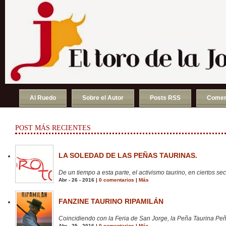
Al Ruedo
Sobre el Autor
Posts RSS
Comen
POST MÁS RECIENTES
LA SOLEDAD DE LAS PEÑAS TAURINAS.
De un tiempo a esta parte, el activismo taurino, en ciertos sect
Abr - 26 - 2016 |
0 comentarios
|
Más
FANZINE TAURINO RIPAMILÁN
Coincidiendo con la Feria de San Jorge, la Peña Taurina Peñ
Abr - 25 - 2016 |
0 comentarios
|
Más