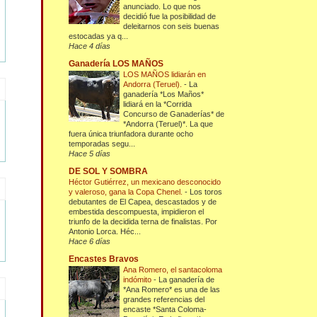
anunciado. Lo que nos
decidió fue la posibilidad de
deleitarnos con seis buenas
estocadas ya q...
Hace 4 días
Ganadería LOS MAÑOS
LOS MAÑOS lidiarán en
Andorra (Teruel).
-
La
ganadería *Los Maños*
lidiará en la *Corrida
Concurso de Ganaderías* de
*Andorra (Teruel)*. La que
fuera única triunfadora durante ocho
temporadas segu...
Hace 5 días
DE SOL Y SOMBRA
Héctor Gutiérrez, un mexicano desconocido
y valeroso, gana la Copa Chenel.
-
Los toros
debutantes de El Capea, descastados y de
embestida descompuesta, impidieron el
triunfo de la decidida terna de finalistas. Por
Antonio Lorca. Héc...
Hace 6 días
Encastes Bravos
Ana Romero, el santacoloma
indómito
-
La ganadería de
*Ana Romero* es una de las
grandes referencias del
encaste *Santa Coloma-