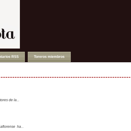
tarios RSS
Toreros miembros
ores de la...
aflorense ha...