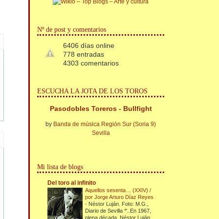
Nº de post y comentarios
6406 días online
778 entradas
4303 comentarios
ESCUCHA LA JOTA DE LOS TOROS
Pasodobles Toreros - Bullfight
by
Banda de música Región Sur (Soria 9)
Sevilla
Mi lista de blogs
Del toro al infinito
Aquellos sesenta… (XXIV) /
por Jorge Arturo Díaz Reyes
-
Néstor Luján. Foto: M.G.,
Diario de Sevilla *'..En 1967,
plena década, Néstor Luján