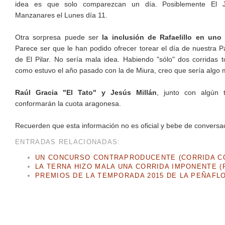
idea es que solo comparezcan un día. Posiblemente El Ju
Manzanares el Lunes día 11.
Otra sorpresa puede ser
la inclusión de Rafaelillo en uno 
Parece ser que le han podido ofrecer torear el día de nuestra Pa
de El Pilar. No sería mala idea. Habiendo "sólo" dos corridas 
como estuvo el año pasado con la de Miura, creo que sería algo 
Raúl Gracia "El Tato" y Jesús Millán
, junto con algún 
conformarán la cuota aragonesa.
Recuerden que esta información no es oficial y bebe de conversac
ENTRADAS RELACIONADAS:
UN CONCURSO CONTRAPRODUCENTE (CORRIDA CO
LA TERNA HIZO MALA UNA CORRIDA IMPONENTE (F
PREMIOS DE LA TEMPORADA 2015 DE LA PEÑAFL