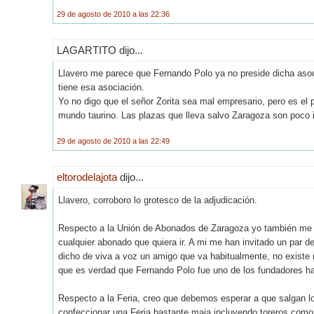
29 de agosto de 2010 a las 22:36
LAGARTITO dijo...
Llavero me parece que Fernando Polo ya no preside dicha asoc
tiene esa asociación.
Yo no digo que el señor Zorita sea mal empresario, pero es el
mundo taurino. Las plazas que lleva salvo Zaragoza son poco im
29 de agosto de 2010 a las 22:49
eltorodelajota
dijo...
Llavero, corroboro lo grotesco de la adjudicación.
Respecto a la Unión de Abonados de Zaragoza yo también me en
cualquier abonado que quiera ir. A mi me han invitado un par de
dicho de viva a voz un amigo que va habitualmente, no existe n
que es verdad que Fernando Polo fue uno de los fundadores ha
Respecto a la Feria, creo que debemos esperar a que salgan 
confeccionar una Feria bastante maja incluyendo toreros como 