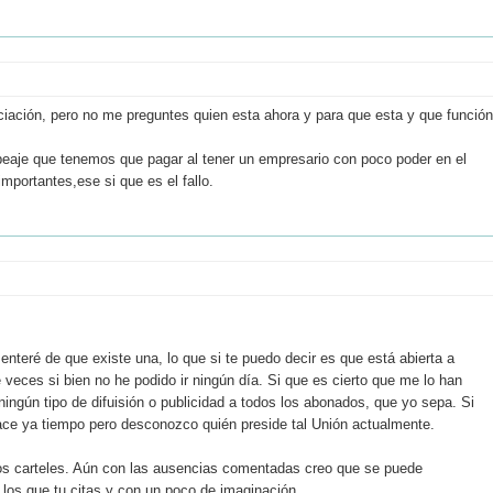
iación, pero no me preguntes quien esta ahora y para que esta y que función
 peaje que tenemos que pagar al tener un empresario con poco poder en el
portantes,ese si que es el fallo.
teré de que existe una, lo que si te puedo decir es que está abierta a
 veces si bien no he podido ir ningún día. Si que es cierto que me lo han
ingún tipo de difuisión o publicidad a todos los abonados, que yo sepa. Si
ce ya tiempo pero desconozco quién preside tal Unión actualmente.
los carteles. Aún con las ausencias comentadas creo que se puede
los que tu citas y con un poco de imaginación.