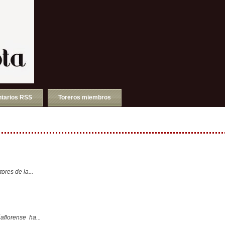
tarios RSS
Toreros miembros
ores de la...
aflorense ha...