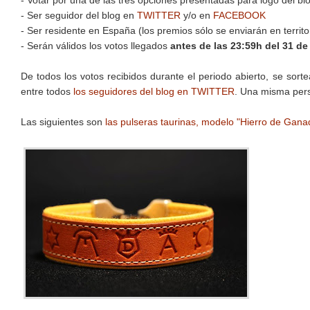
- Votar por una de las tres opciones presentadas para logo del bl
- Ser seguidor del blog en
TWITTER
y/o en
FACEBOOK
- Ser residente en España (los premios sólo se enviarán en territo
- Serán válidos los votos llegados
antes de las 23:59h del 31 de
De todos los votos recibidos durante el periodo abierto, se sort
entre todos
los seguidores del blog en TWITTER
. Una misma pers
Las siguientes son
las pulseras taurinas, modelo "Hierro de Gana