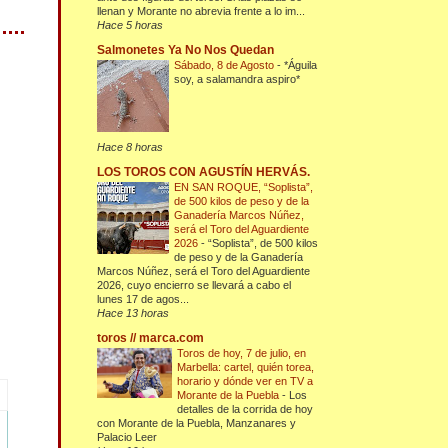
llenan y Morante no abrevia frente a lo im...
Hace 5 horas
Salmonetes Ya No Nos Quedan
Sábado, 8 de Agosto
-
*Águila
soy, a salamandra aspiro*
Hace 8 horas
LOS TOROS CON AGUSTÍN HERVÁS.
EN SAN ROQUE, “Soplista”,
de 500 kilos de peso y de la
Ganadería Marcos Núñez,
será el Toro del Aguardiente
2026
-
“Soplista”, de 500 kilos
de peso y de la Ganadería
Marcos Núñez, será el Toro del Aguardiente
2026, cuyo encierro se llevará a cabo el
lunes 17 de agos...
Hace 13 horas
toros // marca.com
Toros de hoy, 7 de julio, en
Marbella: cartel, quién torea,
horario y dónde ver en TV a
Morante de la Puebla
-
Los
detalles de la corrida de hoy
con Morante de la Puebla, Manzanares y
Palacio Leer