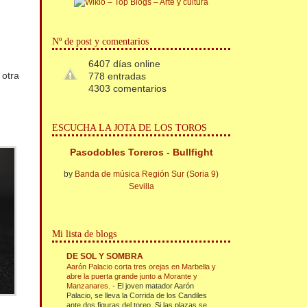
Nº de post y comentarios
6407 días online
 otra
778 entradas
4303 comentarios
ESCUCHA LA JOTA DE LOS TOROS
Pasodobles Toreros - Bullfight
by
Banda de música Región Sur (Soria 9)
Sevilla
Mi lista de blogs
DE SOL Y SOMBRA
Aarón Palacio corta tres orejas en Marbella y
abre la puerta grande junto a Morante y
Manzanares.
-
El joven matador Aarón
Palacio, se lleva la Corrida de los Candiles
ante dos figuras del toreo. Si las plazas se