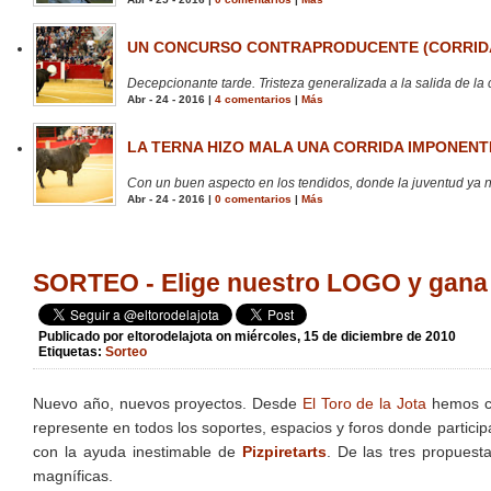
UN CONCURSO CONTRAPRODUCENTE (CORRIDA
Decepcionante tarde. Tristeza generalizada a la salida de la 
Abr - 24 - 2016 |
4 comentarios
|
Más
LA TERNA HIZO MALA UNA CORRIDA IMPONENTE
Con un buen aspecto en los tendidos, donde la juventud ya no
Abr - 24 - 2016 |
0 comentarios
|
Más
SORTEO - Elige nuestro LOGO y ga
Publicado por
eltorodelajota
on miércoles, 15 de diciembre de 2010
Etiquetas:
Sorteo
Nuevo año, nuevos proyectos. Desde
El Toro de la Jota
hemos cr
represente en todos los soportes, espacios y foros donde partici
con la ayuda inestimable de
Pizpiretarts
. De las tres propuest
magníficas.