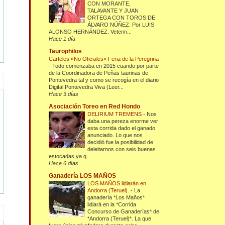
CON MORANTE,
TALAVANTE Y JUAN
ORTEGA CON TOROS DE
ÁLVARO NÚÑEZ. Por LUIS
ALONSO HERNÁNDEZ. Veterin...
Hace 1 día
Taurophilos
Carteles «No Oficiales» Feria de la Peregrina
-
Todo comenzaba en 2015 cuando por parte
de la Coordinadora de Peñas taurinas de
Pontevedra tal y como se recogía en el diario
Digital Pontevedra Viva (Leer...
Hace 3 días
Asociación Toreo en Red Hondo
DELIRIUM TREMENS
-
Nos
daba una pereza enorme ver
esta corrida dado el ganado
anunciado. Lo que nos
decidió fue la posibilidad de
deleitarnos con seis buenas
estocadas ya q...
Hace 6 días
Ganadería LOS MAÑOS
LOS MAÑOS lidiarán en
Andorra (Teruel).
-
La
ganadería *Los Maños*
lidiará en la *Corrida
Concurso de Ganaderías* de
*Andorra (Teruel)*. La que