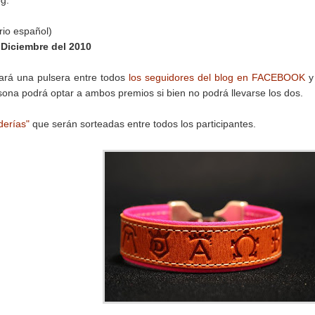
og.
rio español)
 Diciembre del 2010
eará una pulsera entre todos
los seguidores del blog en FACEBOOK
y
ona podrá optar a ambos premios si bien no podrá llevarse los dos.
derías"
que serán sorteadas entre todos los participantes.