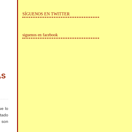
SÍGUENOS EN TWITTER
siguenos en facebook
AS
e lo
ntado
s son