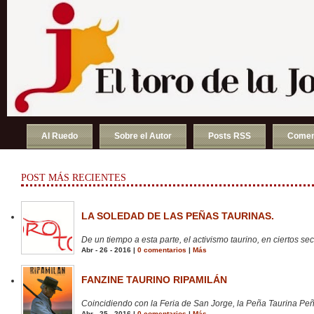
Al Ruedo
Sobre el Autor
Posts RSS
Comen
POST MÁS RECIENTES
LA SOLEDAD DE LAS PEÑAS TAURINAS.
De un tiempo a esta parte, el activismo taurino, en ciertos sect
Abr - 26 - 2016 |
0 comentarios
|
Más
FANZINE TAURINO RIPAMILÁN
Coincidiendo con la Feria de San Jorge, la Peña Taurina Peñ
Abr - 25 - 2016 |
0 comentarios
|
Más