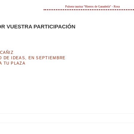
Pulsera taurina "Hierros de Ganadería" - Rosa
R VUESTRA PARTICIPACIÓN
LCAÑIZ
 DE IDEAS, EN SEPTIEMBRE
A TU PLAZA