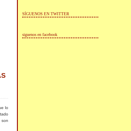
SÍGUENOS EN TWITTER
siguenos en facebook
AS
e lo
ntado
s son