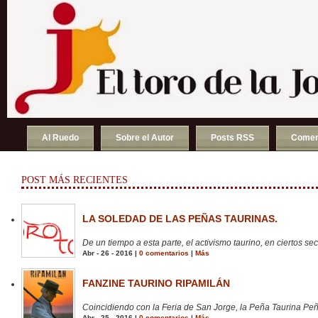
Al Ruedo
Sobre el Autor
Posts RSS
Comen
POST MÁS RECIENTES
LA SOLEDAD DE LAS PEÑAS TAURINAS.
De un tiempo a esta parte, el activismo taurino, en ciertos sect
Abr - 26 - 2016 |
0 comentarios
|
Más
FANZINE TAURINO RIPAMILÁN
Coincidiendo con la Feria de San Jorge, la Peña Taurina Peñ
Abr - 25 - 2016 |
0 comentarios
|
Más