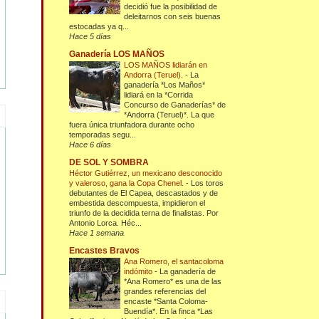
decidió fue la posibilidad de
deleitarnos con seis buenas
estocadas ya q...
Hace 5 días
Ganadería LOS MAÑOS
LOS MAÑOS lidiarán en
Andorra (Teruel).
-
La
ganadería *Los Maños*
lidiará en la *Corrida
Concurso de Ganaderías* de
*Andorra (Teruel)*. La que
fuera única triunfadora durante ocho
temporadas segu...
Hace 6 días
DE SOL Y SOMBRA
Héctor Gutiérrez, un mexicano desconocido
y valeroso, gana la Copa Chenel.
-
Los toros
debutantes de El Capea, descastados y de
embestida descompuesta, impidieron el
triunfo de la decidida terna de finalistas. Por
Antonio Lorca. Héc...
Hace 1 semana
Encastes Bravos
Ana Romero, el santacoloma
indómito
-
La ganadería de
*Ana Romero* es una de las
grandes referencias del
encaste *Santa Coloma-
Buendía*. En la finca *Las