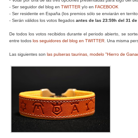
- Votar por una de las tres opciones presentadas para logo del bl
- Ser seguidor del blog en
TWITTER
y/o en
FACEBOOK
- Ser residente en España (los premios sólo se enviarán en territo
- Serán válidos los votos llegados
antes de las 23:59h del 31 de
De todos los votos recibidos durante el periodo abierto, se sort
entre todos
los seguidores del blog en TWITTER
. Una misma pers
Las siguientes son
las pulseras taurinas, modelo "Hierro de Gana