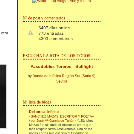
Nº de post y comentarios
6407 días online
 otra
778 entradas
4303 comentarios
ESCUCHA LA JOTA DE LOS TOROS
Pasodobles Toreros - Bullfight
by
Banda de música Región Sur (Soria 9)
Sevilla
Mi lista de blogs
Del toro al infinito
«SÁNCHEZ MAZAS, ESCRITOR Y POETA»
/ por José Mª García de Tuñón
-
*'..Sánchez
Mazas fue sin duda el intelectual por el que
más respeto sintió José Antonio. Una de las
pocas cartas que escribió el fundador de