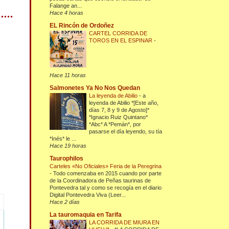
Falange an...
Hace 4 horas
EL Rincón de Ordoñez
CARTEL CORRIDA DE
TOROS EN EL ESPINAR
-
Hace 11 horas
Salmonetes Ya No Nos Quedan
La leyenda de Abilio
-
a
leyenda de Abilio *[Este año,
días 7, 8 y 9 de Agosto]*
*Ignacio Ruiz Quintano*
*Abc* A *Pemán*, por
pasarse el día leyendo, su tía
*Inés* le ...
Hace 19 horas
Taurophilos
Carteles «No Oficiales» Feria de la Peregrina
-
Todo comenzaba en 2015 cuando por parte
de la Coordinadora de Peñas taurinas de
Pontevedra tal y como se recogía en el diario
Digital Pontevedra Viva (Leer...
Hace 2 días
La tauromaquia en Tarifa
LA CORRIDA DE MIURA EN