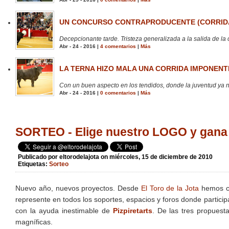
UN CONCURSO CONTRAPRODUCENTE (CORRIDA
Decepcionante tarde. Tristeza generalizada a la salida de la 
Abr - 24 - 2016 |
4 comentarios
|
Más
LA TERNA HIZO MALA UNA CORRIDA IMPONENTE
Con un buen aspecto en los tendidos, donde la juventud ya no
Abr - 24 - 2016 |
0 comentarios
|
Más
SORTEO - Elige nuestro LOGO y ga
Publicado por
eltorodelajota
on miércoles, 15 de diciembre de 2010
Etiquetas:
Sorteo
Nuevo año, nuevos proyectos. Desde
El Toro de la Jota
hemos cr
represente en todos los soportes, espacios y foros donde partici
con la ayuda inestimable de
Pizpiretarts
. De las tres propuest
magníficas.