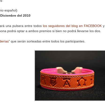
og.
rio español)
 Diciembre del 2010
eará una pulsera entre todos
los seguidores del blog en FACEBOOK
y
ona podrá optar a ambos premios si bien no podrá llevarse los dos.
derías"
que serán sorteadas entre todos los participantes.