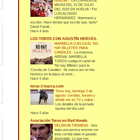
HUELVA
-
*LA CORRIDA DE
MIURA DEL 31 DE JULIO
DEL 2026 EN HUELVA.* Por
LUIS ALONSO
HERNÁNDEZ. Veterinario y
escritor. Hace tiempo que escribí que, tanto*
David Fandil...
Hace 4 días
LOS TOROS CON AGUSTÍN HERVÁS.
MARBELLA CUELGA EL 'NO
HAY BILLETES' PARA
CANDILES
-
La empresa
ARENAL MARBELLA
TOROS cuelga el cartel de
'No hay Billetes' para la
‘Corrida de Candiles’. Se marca así un hito
histórico en la plaza al vend...
Hace 5 días
toros // marca.com
Toros hoy, domingo 2 de
agosto: corridas, horario y
dónde ver en TV y online
-
Los detalles de la jornada
taurina del día Leer
Hace 5 días
Asociación Toreo en Red Hondo
DELIRIUM TREMENS
-
Nos
daba una pereza enorme ver
esta corrida dado el ganado
anunciado. Lo que nos