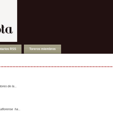
tarios RSS
Toreros miembros
ores de la...
aflorense ha...