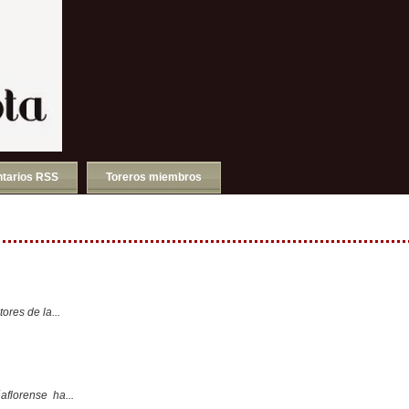
tarios RSS
Toreros miembros
ores de la...
aflorense ha...