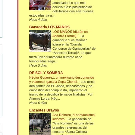
anunciado. Lo que nos
decidió fue la posibilidad de
deleitarnos con seis buenas
estocadas ya q...
Hace 4 días
Ganadería LOS MAÑOS
LOS MAÑOS lidiarán en
Andorra (Teruel).
-
La
ganadería *Los Maños*
lidiará en la *Corrida
Concurso de Ganaderías* de
*Andorra (Teruel)*. La que
fuera única triunfadora durante ocho
temporadas segu...
Hace 5 días
DE SOL Y SOMBRA
Héctor Gutiérrez, un mexicano desconocido
y valeroso, gana la Copa Chenel.
-
Los toros
debutantes de El Capea, descastados y de
embestida descompuesta, impidieron el
triunfo de la decidida terna de finalistas. Por
Antonio Lorca. Héc...
Hace 6 días
Encastes Bravos
Ana Romero, el santacoloma
indómito
-
La ganadería de
*Ana Romero* es una de las
grandes referencias del
encaste *Santa Coloma-