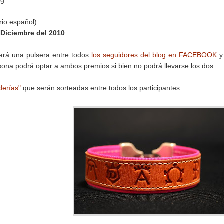
og.
rio español)
 Diciembre del 2010
eará una pulsera entre todos
los seguidores del blog en FACEBOOK
y
ona podrá optar a ambos premios si bien no podrá llevarse los dos.
derías"
que serán sorteadas entre todos los participantes.