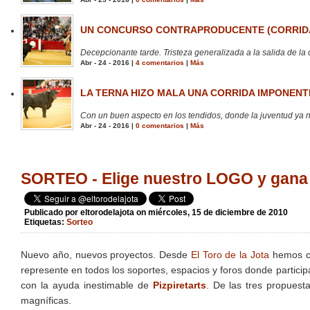
UN CONCURSO CONTRAPRODUCENTE (CORRIDA
Decepcionante tarde. Tristeza generalizada a la salida de la 
Abr - 24 - 2016 |
4 comentarios
|
Más
LA TERNA HIZO MALA UNA CORRIDA IMPONENTE
Con un buen aspecto en los tendidos, donde la juventud ya no
Abr - 24 - 2016 |
0 comentarios
|
Más
SORTEO - Elige nuestro LOGO y ga
Publicado por
eltorodelajota
on miércoles, 15 de diciembre de 2010
Etiquetas:
Sorteo
Nuevo año, nuevos proyectos. Desde
El Toro de la Jota
hemos cr
represente en todos los soportes, espacios y foros donde partici
con la ayuda inestimable de
Pizpiretarts
. De las tres propuest
magníficas.