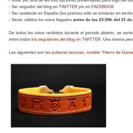
- Votar por una de las tres opciones presentadas para logo del bl
- Ser seguidor del blog en
TWITTER
y/o en
FACEBOOK
- Ser residente en España (los premios sólo se enviarán en territo
- Serán válidos los votos llegados
antes de las 23:59h del 31 de
De todos los votos recibidos durante el periodo abierto, se sort
entre todos
los seguidores del blog en TWITTER
. Una misma pers
Las siguientes son
las pulseras taurinas, modelo "Hierro de Gana