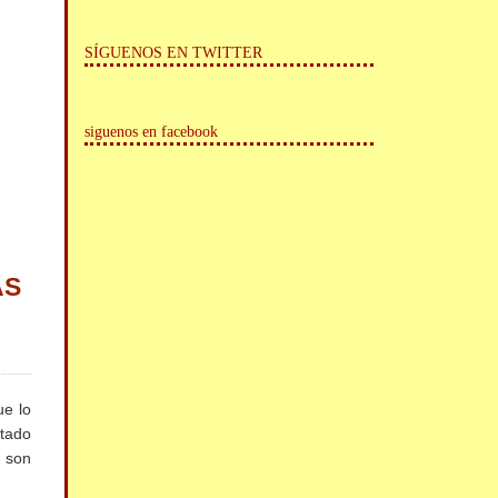
SÍGUENOS EN TWITTER
siguenos en facebook
AS
e lo
ntado
s son