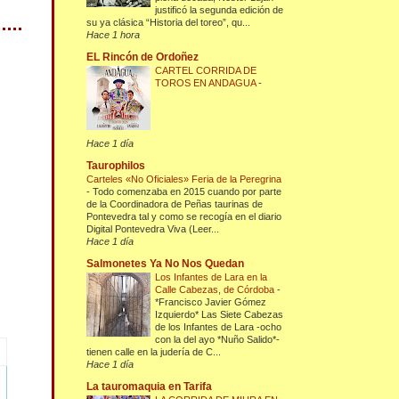
justificó la segunda edición de
su ya clásica “Historia del toreo”, qu...
Hace 1 hora
EL Rincón de Ordoñez
CARTEL CORRIDA DE
TOROS EN ANDAGUA
-
Hace 1 día
Taurophilos
Carteles «No Oficiales» Feria de la Peregrina
-
Todo comenzaba en 2015 cuando por parte
de la Coordinadora de Peñas taurinas de
Pontevedra tal y como se recogía en el diario
Digital Pontevedra Viva (Leer...
Hace 1 día
Salmonetes Ya No Nos Quedan
Los Infantes de Lara en la
Calle Cabezas, de Córdoba
-
*Francisco Javier Gómez
Izquierdo* Las Siete Cabezas
de los Infantes de Lara -ocho
con la del ayo *Nuño Salido*-
tienen calle en la judería de C...
Hace 1 día
La tauromaquia en Tarifa