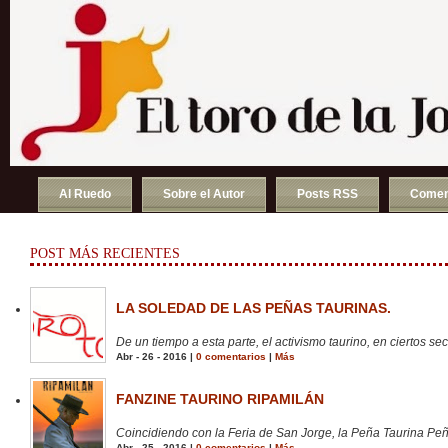
Al Ruedo
Sobre el Autor
Posts RSS
Comen
POST MÁS RECIENTES
LA SOLEDAD DE LAS PEÑAS TAURINAS.
De un tiempo a esta parte, el activismo taurino, en ciertos sect
Abr - 26 - 2016 |
0 comentarios
|
Más
FANZINE TAURINO RIPAMILÁN
Coincidiendo con la Feria de San Jorge, la Peña Taurina Peñ
Abr - 25 - 2016 |
0 comentarios
|
Más