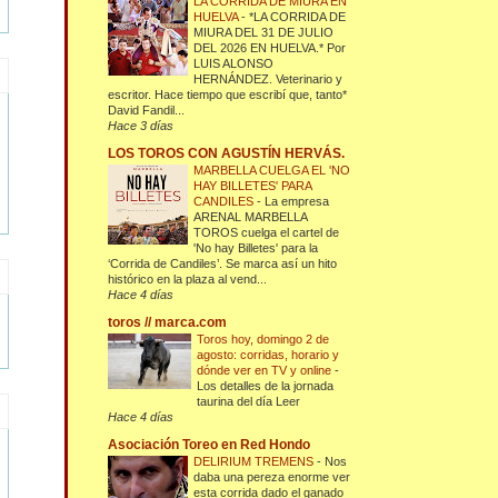
LA CORRIDA DE MIURA EN
HUELVA
-
*LA CORRIDA DE
MIURA DEL 31 DE JULIO
DEL 2026 EN HUELVA.* Por
LUIS ALONSO
HERNÁNDEZ. Veterinario y
escritor. Hace tiempo que escribí que, tanto*
David Fandil...
Hace 3 días
LOS TOROS CON AGUSTÍN HERVÁS.
MARBELLA CUELGA EL 'NO
HAY BILLETES' PARA
CANDILES
-
La empresa
ARENAL MARBELLA
TOROS cuelga el cartel de
'No hay Billetes' para la
‘Corrida de Candiles’. Se marca así un hito
histórico en la plaza al vend...
Hace 4 días
toros // marca.com
Toros hoy, domingo 2 de
agosto: corridas, horario y
dónde ver en TV y online
-
Los detalles de la jornada
taurina del día Leer
Hace 4 días
Asociación Toreo en Red Hondo
DELIRIUM TREMENS
-
Nos
daba una pereza enorme ver
esta corrida dado el ganado