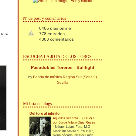
Nº de post y comentarios
6406 días online
 otra
778 entradas
4303 comentarios
ESCUCHA LA JOTA DE LOS TOROS
Pasodobles Toreros - Bullfight
by
Banda de música Región Sur (Soria 9)
Sevilla
Mi lista de blogs
Del toro al infinito
Aquellos sesenta… (XXIV) /
por Jorge Arturo Díaz Reyes
-
Néstor Luján. Foto: M.G.,
Diario de Sevilla *'..En 1967,
plena década, Néstor Luján