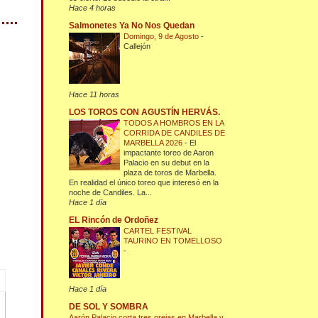
Hace 4 horas
Salmonetes Ya No Nos Quedan
Domingo, 9 de Agosto
-
Callejón
Hace 11 horas
LOS TOROS CON AGUSTÍN HERVÁS.
TODOS A HOMBROS EN LA
CORRIDA DE CANDILES DE
MARBELLA 2026
-
El
impactante toreo de Aaron
Palacio en su debut en la
plaza de toros de Marbella.
En realidad el único toreo que interesó en la
noche de Candiles. La...
Hace 1 día
EL Rincón de Ordoñez
CARTEL FESTIVAL
TAURINO EN TOMELLOSO
-
Hace 1 día
DE SOL Y SOMBRA
Aarón Palacio corta tres orejas en Marbella y