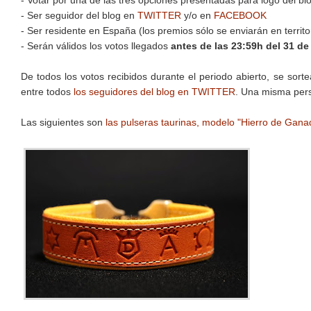
- Votar por una de las tres opciones presentadas para logo del bl
- Ser seguidor del blog en
TWITTER
y/o en
FACEBOOK
- Ser residente en España (los premios sólo se enviarán en territo
- Serán válidos los votos llegados
antes de las 23:59h del 31 de
De todos los votos recibidos durante el periodo abierto, se sort
entre todos
los seguidores del blog en TWITTER
. Una misma pers
Las siguientes son
las pulseras taurinas, modelo "Hierro de Gana