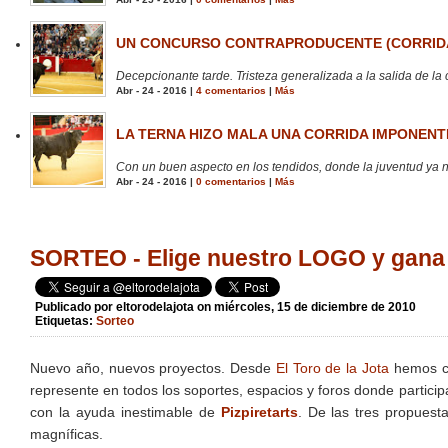
UN CONCURSO CONTRAPRODUCENTE (CORRIDA
Decepcionante tarde. Tristeza generalizada a la salida de la 
Abr - 24 - 2016 |
4 comentarios
|
Más
LA TERNA HIZO MALA UNA CORRIDA IMPONENTE
Con un buen aspecto en los tendidos, donde la juventud ya no
Abr - 24 - 2016 |
0 comentarios
|
Más
SORTEO - Elige nuestro LOGO y ga
Publicado por
eltorodelajota
on miércoles, 15 de diciembre de 2010
Etiquetas:
Sorteo
Nuevo año, nuevos proyectos. Desde
El Toro de la Jota
hemos cr
represente en todos los soportes, espacios y foros donde partici
con la ayuda inestimable de
Pizpiretarts
. De las tres propuest
magníficas.