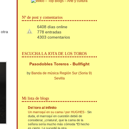
Nº de post y comentarios
6408 días online
 otra
778 entradas
4303 comentarios
ESCUCHA LA JOTA DE LOS TOROS
Pasodobles Toreros - Bullfight
by
Banda de música Región Sur (Soria 9)
Sevilla
Mi lista de blogs
Del toro al infinito
Un marroquí en su cama / por HUGHES
-
Sin
duda, el marroquí en cuestión debió de
considerar, ¡criatura!, que la cama de la
señora sería mucho más cómoda *El hecho
es cierto. Le sucedió la otra...