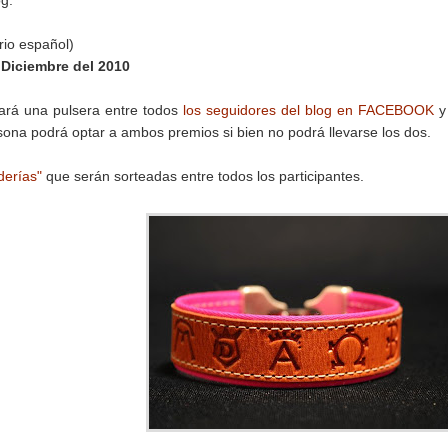
og.
rio español)
 Diciembre del 2010
eará una pulsera entre todos
los seguidores del blog en FACEBOOK
y
ona podrá optar a ambos premios si bien no podrá llevarse los dos.
derías"
que serán sorteadas entre todos los participantes.