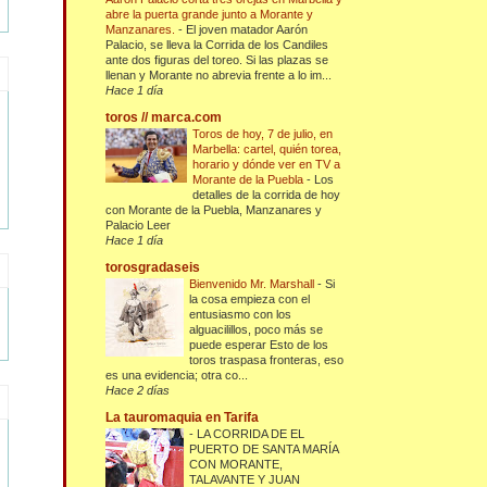
abre la puerta grande junto a Morante y
Manzanares.
-
El joven matador Aarón
Palacio, se lleva la Corrida de los Candiles
ante dos figuras del toreo. Si las plazas se
llenan y Morante no abrevia frente a lo im...
Hace 1 día
toros // marca.com
Toros de hoy, 7 de julio, en
Marbella: cartel, quién torea,
horario y dónde ver en TV a
Morante de la Puebla
-
Los
detalles de la corrida de hoy
con Morante de la Puebla, Manzanares y
Palacio Leer
Hace 1 día
torosgradaseis
Bienvenido Mr. Marshall
-
Si
la cosa empieza con el
entusiasmo con los
alguacilillos, poco más se
puede esperar Esto de los
toros traspasa fronteras, eso
es una evidencia; otra co...
Hace 2 días
La tauromaquia en Tarifa
-
LA CORRIDA DE EL
PUERTO DE SANTA MARÍA
CON MORANTE,
TALAVANTE Y JUAN