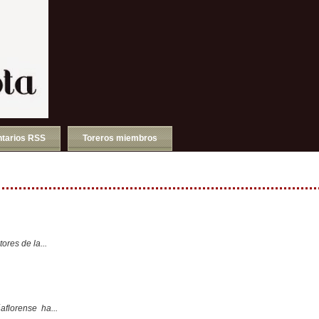
tarios RSS
Toreros miembros
ores de la...
aflorense ha...