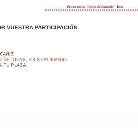
Pulsera taurina "Hierros de Ganadería" - Rosa
R VUESTRA PARTICIPACIÓN
LCAÑIZ
 DE IDEAS, EN SEPTIEMBRE
A TU PLAZA