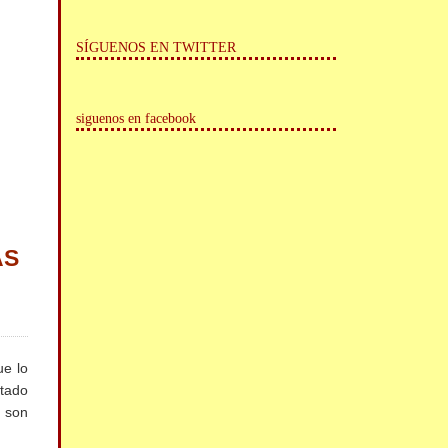
SÍGUENOS EN TWITTER
siguenos en facebook
AS
e lo
ntado
s son