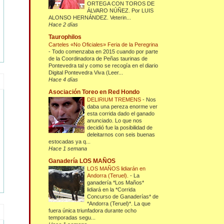
ORTEGA CON TOROS DE
ÁLVARO NÚÑEZ. Por LUIS
ALONSO HERNÁNDEZ. Veterin...
Hace 2 días
Taurophilos
Carteles «No Oficiales» Feria de la Peregrina
-
Todo comenzaba en 2015 cuando por parte
de la Coordinadora de Peñas taurinas de
Pontevedra tal y como se recogía en el diario
Digital Pontevedra Viva (Leer...
Hace 4 días
Asociación Toreo en Red Hondo
DELIRIUM TREMENS
-
Nos
daba una pereza enorme ver
esta corrida dado el ganado
anunciado. Lo que nos
decidió fue la posibilidad de
deleitarnos con seis buenas
estocadas ya q...
Hace 1 semana
Ganadería LOS MAÑOS
LOS MAÑOS lidiarán en
Andorra (Teruel).
-
La
ganadería *Los Maños*
lidiará en la *Corrida
Concurso de Ganaderías* de
*Andorra (Teruel)*. La que
fuera única triunfadora durante ocho
temporadas segu...