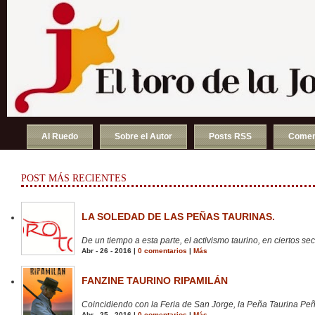
Al Ruedo
Sobre el Autor
Posts RSS
Comen
POST MÁS RECIENTES
LA SOLEDAD DE LAS PEÑAS TAURINAS.
De un tiempo a esta parte, el activismo taurino, en ciertos sect
Abr - 26 - 2016 |
0 comentarios
|
Más
FANZINE TAURINO RIPAMILÁN
Coincidiendo con la Feria de San Jorge, la Peña Taurina Peñ
Abr - 25 - 2016 |
0 comentarios
|
Más