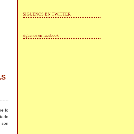
SÍGUENOS EN TWITTER
siguenos en facebook
AS
e lo
ntado
s son