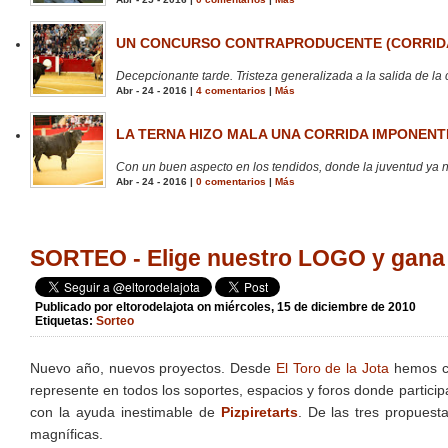
UN CONCURSO CONTRAPRODUCENTE (CORRIDA
Decepcionante tarde. Tristeza generalizada a la salida de la 
Abr - 24 - 2016 |
4 comentarios
|
Más
LA TERNA HIZO MALA UNA CORRIDA IMPONENTE
Con un buen aspecto en los tendidos, donde la juventud ya no
Abr - 24 - 2016 |
0 comentarios
|
Más
SORTEO - Elige nuestro LOGO y ga
Publicado por
eltorodelajota
on miércoles, 15 de diciembre de 2010
Etiquetas:
Sorteo
Nuevo año, nuevos proyectos. Desde
El Toro de la Jota
hemos cr
represente en todos los soportes, espacios y foros donde partici
con la ayuda inestimable de
Pizpiretarts
. De las tres propuest
magníficas.