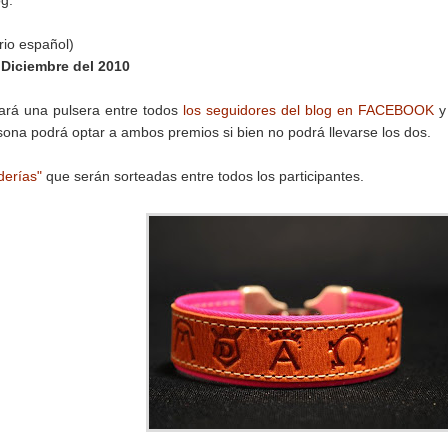
og.
rio español)
 Diciembre del 2010
eará una pulsera entre todos
los seguidores del blog en FACEBOOK
y
ona podrá optar a ambos premios si bien no podrá llevarse los dos.
derías"
que serán sorteadas entre todos los participantes.