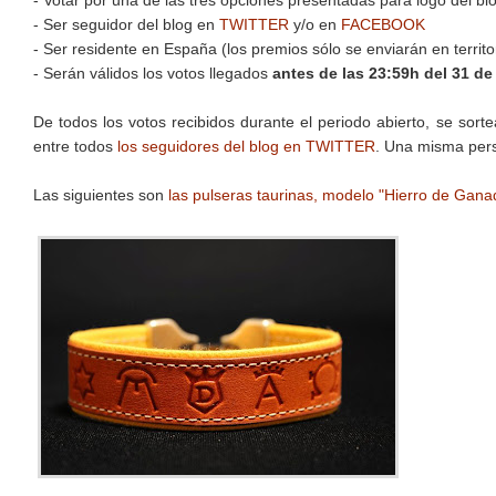
- Votar por una de las tres opciones presentadas para logo del bl
- Ser seguidor del blog en
TWITTER
y/o en
FACEBOOK
- Ser residente en España (los premios sólo se enviarán en territo
- Serán válidos los votos llegados
antes de las 23:59h del 31 de
De todos los votos recibidos durante el periodo abierto, se sort
entre todos
los seguidores del blog en TWITTER
. Una misma pers
Las siguientes son
las pulseras taurinas, modelo "Hierro de Gana