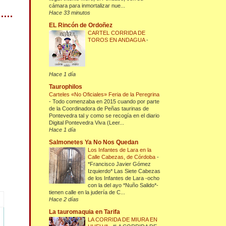
cámara para inmortalizar nue...
Hace 33 minutos
EL Rincón de Ordoñez
CARTEL CORRIDA DE
TOROS EN ANDAGUA
-
Hace 1 día
Taurophilos
Carteles «No Oficiales» Feria de la Peregrina
-
Todo comenzaba en 2015 cuando por parte
de la Coordinadora de Peñas taurinas de
Pontevedra tal y como se recogía en el diario
Digital Pontevedra Viva (Leer...
Hace 1 día
Salmonetes Ya No Nos Quedan
Los Infantes de Lara en la
Calle Cabezas, de Córdoba
-
*Francisco Javier Gómez
Izquierdo* Las Siete Cabezas
de los Infantes de Lara -ocho
con la del ayo *Nuño Salido*-
tienen calle en la judería de C...
Hace 2 días
La tauromaquia en Tarifa
LA CORRIDA DE MIURA EN