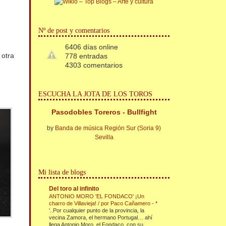
Nº de post y comentarios
6406 días online
 otra
778 entradas
4303 comentarios
ESCUCHA LA JOTA DE LOS TOROS
Pasodobles Toreros - Bullfight
by
Banda de música Región Sur (Soria 9)
Sevilla
Mi lista de blogs
Del toro al infinito
ANTONIO MORO 'EL FONDACO' ¡Un
charro de Villavieja! / por Paco Cañamero
-
*
'..Por cualquier punto de la provincia, la
vecina Zamora, el hermano Portugal… ahí
llega Antonio Moro, el Fondaco, con su