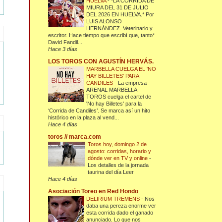
HUELVA
-
*LA CORRIDA DE
MIURA DEL 31 DE JULIO
DEL 2026 EN HUELVA.* Por
LUIS ALONSO
HERNÁNDEZ. Veterinario y
escritor. Hace tiempo que escribí que, tanto*
David Fandil...
Hace 3 días
LOS TOROS CON AGUSTÍN HERVÁS.
MARBELLA CUELGA EL 'NO
HAY BILLETES' PARA
CANDILES
-
La empresa
ARENAL MARBELLA
TOROS cuelga el cartel de
'No hay Billetes' para la
‘Corrida de Candiles’. Se marca así un hito
histórico en la plaza al vend...
Hace 4 días
toros // marca.com
Toros hoy, domingo 2 de
agosto: corridas, horario y
dónde ver en TV y online
-
Los detalles de la jornada
taurina del día Leer
Hace 4 días
Asociación Toreo en Red Hondo
DELIRIUM TREMENS
-
Nos
daba una pereza enorme ver
esta corrida dado el ganado
anunciado. Lo que nos