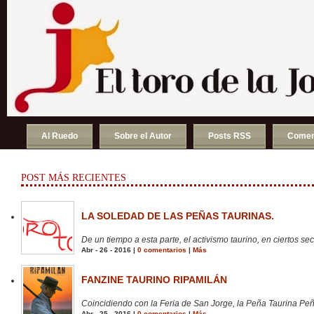
Al Ruedo
Sobre el Autor
Posts RSS
Comen
POST MÁS RECIENTES
LA SOLEDAD DE LAS PEÑAS TAURINAS.
De un tiempo a esta parte, el activismo taurino, en ciertos sect
Abr - 26 - 2016 |
0 comentarios
|
Más
FANZINE TAURINO RIPAMILÁN
Coincidiendo con la Feria de San Jorge, la Peña Taurina Peñ
Abr - 25 - 2016 |
0 comentarios
|
Más