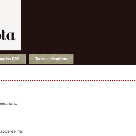
tarios RSS
Toreros miembros
ores de la...
aflorense ha...