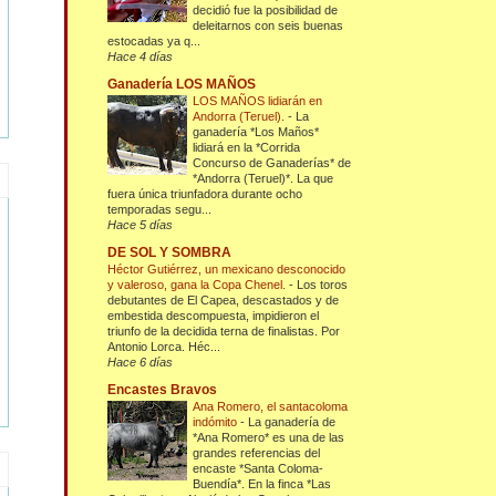
decidió fue la posibilidad de
deleitarnos con seis buenas
estocadas ya q...
Hace 4 días
Ganadería LOS MAÑOS
LOS MAÑOS lidiarán en
Andorra (Teruel).
-
La
ganadería *Los Maños*
lidiará en la *Corrida
Concurso de Ganaderías* de
*Andorra (Teruel)*. La que
fuera única triunfadora durante ocho
temporadas segu...
Hace 5 días
DE SOL Y SOMBRA
Héctor Gutiérrez, un mexicano desconocido
y valeroso, gana la Copa Chenel.
-
Los toros
debutantes de El Capea, descastados y de
embestida descompuesta, impidieron el
triunfo de la decidida terna de finalistas. Por
Antonio Lorca. Héc...
Hace 6 días
Encastes Bravos
Ana Romero, el santacoloma
indómito
-
La ganadería de
*Ana Romero* es una de las
grandes referencias del
encaste *Santa Coloma-
Buendía*. En la finca *Las