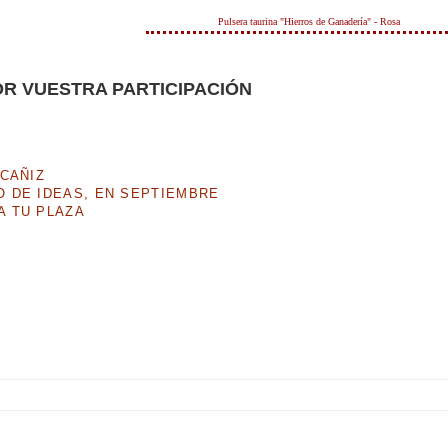
Pulsera taurina "Hierros de Ganadería" - Rosa
R VUESTRA PARTICIPACIÓN
LCAÑIZ
 DE IDEAS, EN SEPTIEMBRE
A TU PLAZA