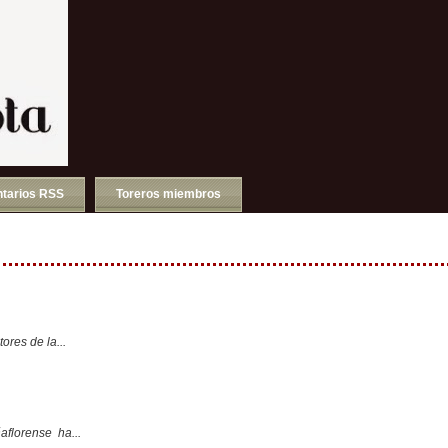
tarios RSS
Toreros miembros
ores de la...
aflorense ha...