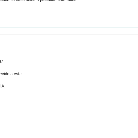
87
ecido a este:
IA.