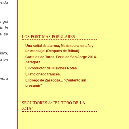
rrida
Ángel
de la
ue se
LOS POST MAS POPULARES
Una señal de alarma, Matías, una estafa y
un mensaje. (Después de Bilbao)
idro,
Carteles de Toros. Feria de San Jorge 2014.
ta en
Zaragoza.
El Productor de Ilusiones Rotas.
El aficionado francés.
imera
El pliego de Zaragoza... "Contento sin
presumir"
SEGUIDORES de "EL TORO DE LA
JOTA"