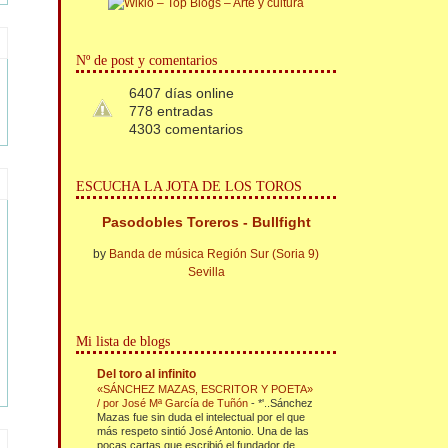
Nº de post y comentarios
6407 días online
778 entradas
4303 comentarios
ESCUCHA LA JOTA DE LOS TOROS
Pasodobles Toreros - Bullfight
by
Banda de música Región Sur (Soria 9)
Sevilla
Mi lista de blogs
Del toro al infinito
«SÁNCHEZ MAZAS, ESCRITOR Y POETA»
/ por José Mª García de Tuñón
-
*'..Sánchez
Mazas fue sin duda el intelectual por el que
más respeto sintió José Antonio. Una de las
pocas cartas que escribió el fundador de