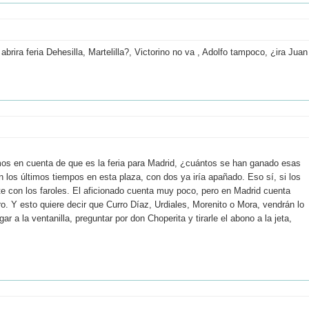
brira feria Dehesilla, Martelilla?, Victorino no va , Adolfo tampoco, ¿ira Juan
mos en cuenta de que es la feria para Madrid, ¿cuántos se han ganado esas
n los últimos tiempos en esta plaza, con dos ya iría apañado. Eso sí, si los
te con los faroles. El aficionado cuenta muy poco, pero en Madrid cuenta
ro. Y esto quiere decir que Curro Díaz, Urdiales, Morenito o Mora, vendrán lo
gar a la ventanilla, preguntar por don Choperita y tirarle el abono a la jeta,