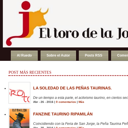
Al Ruedo
Sobre el Autor
Posts RSS
Comen
POST MÁS RECIENTES
LA SOLEDAD DE LAS PEÑAS TAURINAS.
De un tiempo a esta parte, el activismo taurino, en ciertos sect
Abr - 26 - 2016 |
0 comentarios
|
Más
FANZINE TAURINO RIPAMILÁN
Coincidiendo con la Feria de San Jorge, la Peña Taurina Peñ
Abr - 25 - 2016 |
0 comentarios
|
Más