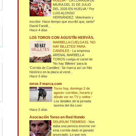
HUELVA
-
*LA CORRIDA DE
MIURA DEL 31 DE JULIO
DEL 2026 EN HUELVA.* Por
LUIS ALONSO
HERNÁNDEZ. Veterinario y
escritor. Hace tiempo que escribí que, tanto*
David Fandil...
Hace 4 días
LOS TOROS CON AGUSTÍN HERVÁS.
MARBELLA CUELGA EL 'NO
HAY BILLETES' PARA
CANDILES
-
La empresa
ARENAL MARBELLA
TOROS cuelga el cartel de
'No hay Billetes' para la
‘Corrida de Candiles’. Se marca así un hito
histórico en la plaza al vend...
Hace 5 días
toros // marca.com
Toros hoy, domingo 2 de
agosto: corridas, horario y
dónde ver en TV y online
-
Los detalles de la jornada
taurina del día Leer
Hace 5 días
Asociación Toreo en Red Hondo
DELIRIUM TREMENS
-
Nos
daba una pereza enorme ver
esta corrida dado el ganado
anunciado. Lo que nos