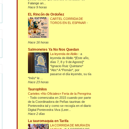
Falange an...
Hace 9 horas
EL Rincón de Ordoñez
CARTEL CORRIDA DE
TOROS EN EL ESPINAR
-
Hace 16 horas
Salmonetes Ya No Nos Quedan
La leyenda de Abilio
-
a
leyenda de Abilio *[Este año,
días 7, 8 y 9 de Agosto]*
*Ignacio Ruiz Quintano*
*Abc* A *Pemán*, por
pasarse el día leyendo, su tía
*Inés* le ...
Hace 23 horas
Taurophilos
Carteles «No Oficiales» Feria de la Peregrina
-
Todo comenzaba en 2015 cuando por parte
de la Coordinadora de Peñas taurinas de
Pontevedra tal y como se recogía en el diario
Digital Pontevedra Viva (Leer...
Hace 2 días
La tauromaquia en Tarifa
LA CORRIDA DE MIURA EN