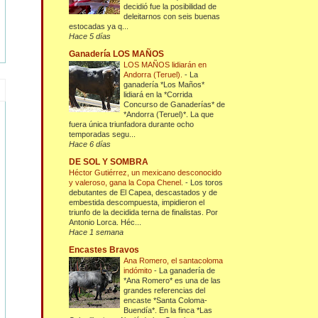
decidió fue la posibilidad de
deleitarnos con seis buenas
estocadas ya q...
Hace 5 días
Ganadería LOS MAÑOS
LOS MAÑOS lidiarán en
Andorra (Teruel).
-
La
ganadería *Los Maños*
lidiará en la *Corrida
Concurso de Ganaderías* de
*Andorra (Teruel)*. La que
fuera única triunfadora durante ocho
temporadas segu...
Hace 6 días
DE SOL Y SOMBRA
Héctor Gutiérrez, un mexicano desconocido
y valeroso, gana la Copa Chenel.
-
Los toros
debutantes de El Capea, descastados y de
embestida descompuesta, impidieron el
triunfo de la decidida terna de finalistas. Por
Antonio Lorca. Héc...
Hace 1 semana
Encastes Bravos
Ana Romero, el santacoloma
indómito
-
La ganadería de
*Ana Romero* es una de las
grandes referencias del
encaste *Santa Coloma-
Buendía*. En la finca *Las