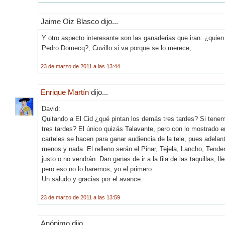
Jaime Oiz Blasco dijo...
Y otro aspecto interesante son las ganaderias que iran: ¿quien a
Pedro Domecq?, Cuvillo si va porque se lo merece,...
23 de marzo de 2011 a las 13:44
Enrique Martín
dijo...
David:
Quitando a El Cid ¿qué pintan los demás tres tardes? Si tene
tres tardes? El único quizás Talavante, pero con lo mostrado e
carteles se hacen para ganar audiencia de la tele, pues adelan
menos y nada. El relleno serán el Pinar, Tejela, Lancho, Tende
justo o no vendrán. Dan ganas de ir a la fila de las taquillas, lle
pero eso no lo haremos, yo el primero.
Un saludo y gracias por el avance.
23 de marzo de 2011 a las 13:59
Anónimo dijo...