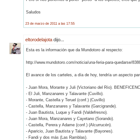
Saludos
23 de marzo de 2011 a las 17:55
eltorodelajota
dijo...
Esta es la información que da Mundotoro al respecto:
http://www.mundotoro.com/noticia/una-feria-para-quedarse/838
El avance de los carteles, a día de hoy, tendría un aspecto par
- Juan Mora, Morante y Juli (Victoriano del Río). BENEFICENC
- El Juli, Manzanares y Talavante (Cuvillo).
- Morante, Castella y Teruel (conf.) (Cuvillo)
- Castella, Manzanares y Talavante (Garcigrande).
- Juan Bautista, Luque y Fandi (Valdefresno).
- Juan Mora, Manzanares y Cayetano (Sorando).
- Castella, Perera y Adame (conf.) (Alcurrucén).
- Aparicio, Juan Bautista y Talavante (Bayones).
- Fandi y dos más (Las Ramblas).