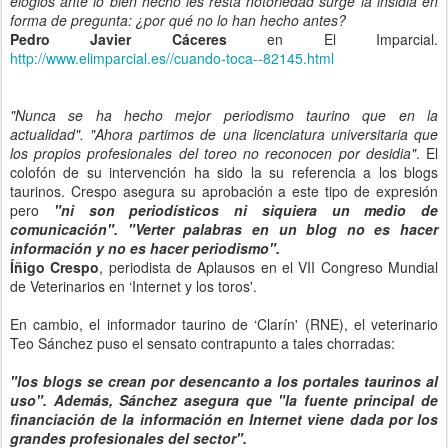
elogios ante lo bien hecho les resta notoriedad surge la insidia en
forma de pregunta: ¿por qué no lo han hecho antes?
Pedro Javier Cáceres
en El Imparcial.
http://www.elimparcial.es//cuando-toca--82145.html
"Nunca se ha hecho mejor periodismo taurino que en la
actualidad". "Ahora partimos de una licenciatura universitaria que
los propios profesionales del toreo no reconocen por desidia"
. El
colofón de su intervención ha sido la su referencia a los blogs
taurinos. Crespo asegura su aprobación a este tipo de expresión
pero
"ni son periodísticos ni siquiera un medio de
comunicación". "Verter palabras en un blog no es hacer
información y no es hacer periodismo".
Íñigo Crespo
, periodista de Aplausos en el VII Congreso Mundial
de Veterinarios en ‘Internet y los toros'.
En cambio, el informador taurino de ‘Clarín' (RNE), el veterinario
Teo Sánchez puso el sensato contrapunto a tales chorradas:
"los blogs se crean por desencanto a los portales taurinos al
uso". Además, Sánchez asegura que "la fuente principal de
financiación de la información en Internet viene dada por los
grandes profesionales del sector".