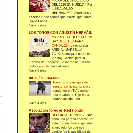
MIURA DEL 31 DE JULIO
DEL 2026 EN HUELVA.* Por
LUIS ALONSO
HERNÁNDEZ. Veterinario y
escritor. Hace tiempo que escribí que, tanto*
David Fandil...
Hace 3 días
LOS TOROS CON AGUSTÍN HERVÁS.
MARBELLA CUELGA EL 'NO
HAY BILLETES' PARA
CANDILES
-
La empresa
ARENAL MARBELLA
TOROS cuelga el cartel de
'No hay Billetes' para la
‘Corrida de Candiles’. Se marca así un hito
histórico en la plaza al vend...
Hace 4 días
toros // marca.com
Toros hoy, domingo 2 de
agosto: corridas, horario y
dónde ver en TV y online
-
Los detalles de la jornada
taurina del día Leer
Hace 4 días
Asociación Toreo en Red Hondo
DELIRIUM TREMENS
-
Nos
daba una pereza enorme ver
esta corrida dado el ganado
anunciado. Lo que nos
decidió fue la posibilidad de