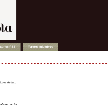
tarios RSS
Toreros miembros
ores de la...
aflorense ha...