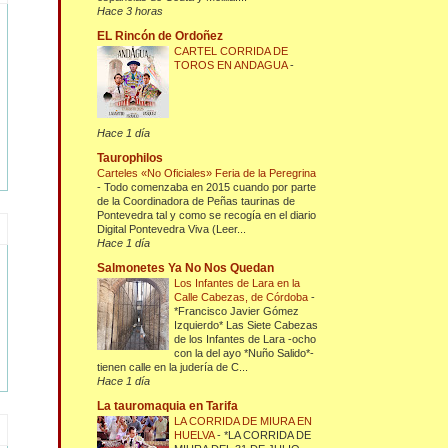
Hace 3 horas
EL Rincón de Ordoñez
CARTEL CORRIDA DE
TOROS EN ANDAGUA
-
Hace 1 día
Taurophilos
Carteles «No Oficiales» Feria de la Peregrina
-
Todo comenzaba en 2015 cuando por parte
de la Coordinadora de Peñas taurinas de
Pontevedra tal y como se recogía en el diario
Digital Pontevedra Viva (Leer...
Hace 1 día
Salmonetes Ya No Nos Quedan
Los Infantes de Lara en la
Calle Cabezas, de Córdoba
-
*Francisco Javier Gómez
Izquierdo* Las Siete Cabezas
de los Infantes de Lara -ocho
con la del ayo *Nuño Salido*-
tienen calle en la judería de C...
Hace 1 día
La tauromaquia en Tarifa
LA CORRIDA DE MIURA EN
HUELVA
-
*LA CORRIDA DE