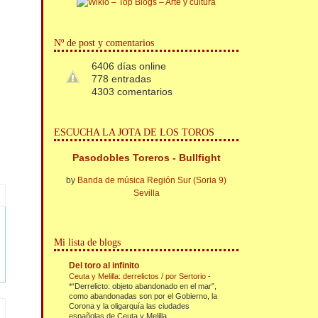
Nº de post y comentarios
6406 días online
778 entradas
4303 comentarios
ESCUCHA LA JOTA DE LOS TOROS
Pasodobles Toreros - Bullfight
by
Banda de música Región Sur (Soria 9)
Sevilla
Mi lista de blogs
Del toro al infinito
Ceuta y Melilla: derrelictos / por Sertorio
-
*“Derrelicto: objeto abandonado en el mar”,
como abandonadas son por el Gobierno, la
Corona y la oligarquía las ciudades
españolas de Ceuta y Melilla....