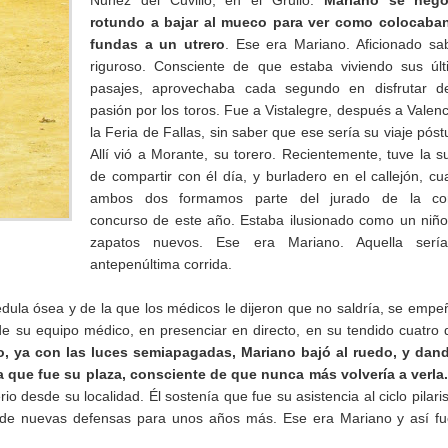
Nuñez del Cuvillo, en el Grullo.
Mariano se neg
rotundo a bajar al mueco para ver como colocaban
fundas a un utrero
. Ese era Mariano. Aficionado sa
riguroso. Consciente de que estaba viviendo sus úl
pasajes, aprovechaba cada segundo en disfrutar d
pasión por los toros. Fue a Vistalegre, después a Valenc
la Feria de Fallas, sin saber que ese sería su viaje pós
Allí vió a Morante, su torero. Recientemente, tuve la s
de compartir con él día, y burladero en el callejón, c
ambos dos formamos parte del jurado de la cor
concurso de este año. Estaba ilusionado como un niñ
zapatos nuevos. Ese era Mariano. Aquella serí
antepenúltima corrida.
ula ósea y de la que los médicos le dijeron que no saldría, se empe
de su equipo médico, en presenciar en directo, en su tendido cuatro 
jo, ya con las luces semiapagadas, Mariano bajó al ruedo, y dand
la que fue su plaza, consciente de que nunca más volvería a verla
o desde su localidad. Él sostenía que fue su asistencia al ciclo pilaris
pio de nuevas defensas para unos años más. Ese era Mariano y así f