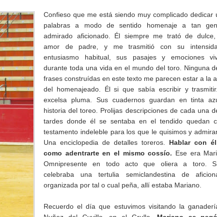
Confieso que me está siendo muy complicado dedicar
palabras a modo de sentido homenaje a tan gent
admirado aficionado. Él siempre me trató de dulce,
amor de padre, y me trasmitió con su intensid
entusiasmo habitual, sus pasajes y emociones viv
durante toda una vida en el mundo del toro. Ninguna d
frases construídas en este texto me parecen estar a la a
del homenajeado. Él si que sabía escribir y trasmiti
excelsa pluma. Sus cuadernos guardan en tinta azu
historia del toreo. Prolijas descripciones de cada una d
tardes donde él se sentaba en el tendido quedan 
testamento indeleble para los que le quisimos y admir
Una enciclopedia de detalles toreros.
Hablar con él
como adentrarte en el mismo cossío.
Ese era Mari
Omnipresente en todo acto que oliera a toro. S
celebraba una tertulia semiclandestina de aficion
organizada por tal o cual peña, allí estaba Mariano.
Recuerdo el día que estuvimos visitando la ganader