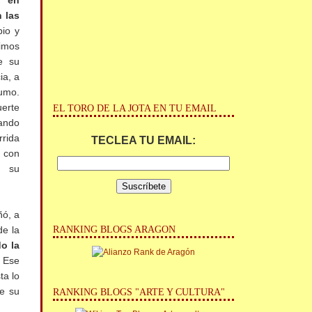
ó en
 las
bio y
timos
e su
ia, a
tumo.
uerte
EL TORO DE LA JOTA EN TU EMAIL
uando
rida
TECLEA TU EMAIL:
o con
a su
ñó, a
RANKING BLOGS ARAGON
de la
o la
.
Ese
ta lo
ue su
RANKING BLOGS "ARTE Y CULTURA"