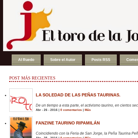
Al Ruedo
Sobre el Autor
Posts RSS
Comen
POST MÁS RECIENTES
LA SOLEDAD DE LAS PEÑAS TAURINAS.
De un tiempo a esta parte, el activismo taurino, en ciertos sect
Abr - 26 - 2016 |
0 comentarios
|
Más
FANZINE TAURINO RIPAMILÁN
Coincidiendo con la Feria de San Jorge, la Peña Taurina Peñ
Abr - 25 - 2016 |
0 comentarios
|
Más