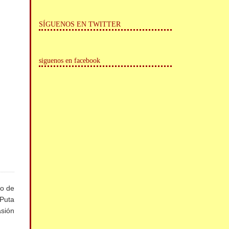
SÍGUENOS EN TWITTER
siguenos en facebook
io de
Puta
asión