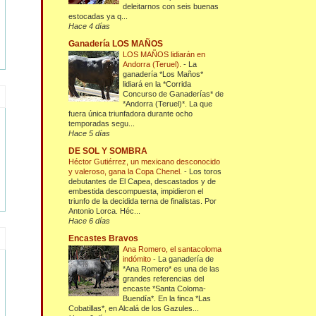
deleitarnos con seis buenas
estocadas ya q...
Hace 4 días
Ganadería LOS MAÑOS
LOS MAÑOS lidiarán en
Andorra (Teruel).
-
La
ganadería *Los Maños*
lidiará en la *Corrida
Concurso de Ganaderías* de
*Andorra (Teruel)*. La que
fuera única triunfadora durante ocho
temporadas segu...
Hace 5 días
DE SOL Y SOMBRA
Héctor Gutiérrez, un mexicano desconocido
y valeroso, gana la Copa Chenel.
-
Los toros
debutantes de El Capea, descastados y de
embestida descompuesta, impidieron el
triunfo de la decidida terna de finalistas. Por
Antonio Lorca. Héc...
Hace 6 días
Encastes Bravos
Ana Romero, el santacoloma
indómito
-
La ganadería de
*Ana Romero* es una de las
grandes referencias del
encaste *Santa Coloma-
Buendía*. En la finca *Las
Cobatillas*, en Alcalá de los Gazules...