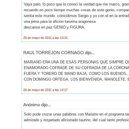
Vaya palo, lo poco que lo conoci la verdad que me marco, gra
recuerdo en poco tiempo muchas cosas de este genio, compart
sentia este mundo. coincidimos Sergio y yo con el en la entrad
una pena para la aficion tarurina aragonesa.
descanse en paz GENIO y FIGURA.
26 de mayo de 2011 a las 13:31
RAUL TORREJON CORNAGO dijo...
MARIANO ERA UNA DE ESAS PERSONAS QUE SIMPRE QU
ENAMORADO COFRADE DE SU COFRADIA DE LA CORONA
FUERA Y TORERO DE MANO BAJA, COMO LOS BUENOS,,
CON DOMINGO ORTEGA, LOS BIENVENIDA, MANOLETE, E
26 de mayo de 2011 a las 14:17
Anónimo dijo...
Solo pude cruzar unas palabras con Mariano en el programa taur
admirado y respetado aficionado taurino, del cual tanto profe