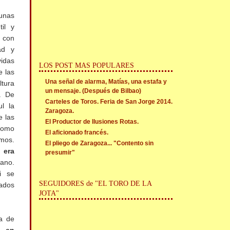
 unas
il y
 con
ad y
idas
LOS POST MAS POPULARES
e las
Una señal de alarma, Matías, una estafa y
ltura
un mensaje. (Después de Bilbao)
r. De
Carteles de Toros. Feria de San Jorge 2014.
l la
Zaragoza.
e las
El Productor de Ilusiones Rotas.
como
El aficionado francés.
amos.
El pliego de Zaragoza... "Contento sin
 era
presumir"
ano.
i se
SEGUIDORES de "EL TORO DE LA
ados
JOTA"
ía de