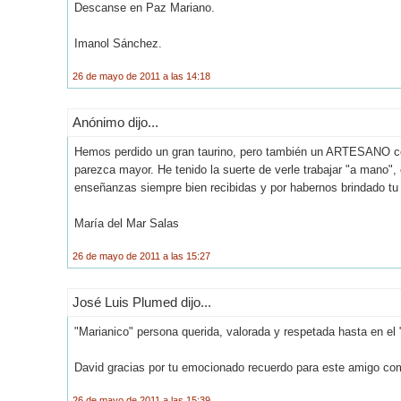
Descanse en Paz Mariano.
Imanol Sánchez.
26 de mayo de 2011 a las 14:18
Anónimo dijo...
Hemos perdido un gran taurino, pero también un ARTESANO con
parezca mayor. He tenido la suerte de verle trabajar "a mano
enseñanzas siempre bien recibidas y por habernos brindado tu
María del Mar Salas
26 de mayo de 2011 a las 15:27
José Luis Plumed dijo...
"Marianico" persona querida, valorada y respetada hasta en el 
David gracias por tu emocionado recuerdo para este amigo co
26 de mayo de 2011 a las 15:39