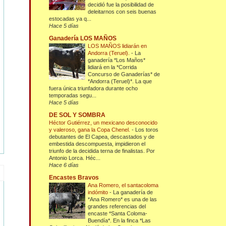
decidió fue la posibilidad de
deleitarnos con seis buenas
estocadas ya q...
Hace 5 días
Ganadería LOS MAÑOS
LOS MAÑOS lidiarán en
Andorra (Teruel).
-
La
ganadería *Los Maños*
lidiará en la *Corrida
Concurso de Ganaderías* de
*Andorra (Teruel)*. La que
fuera única triunfadora durante ocho
temporadas segu...
Hace 5 días
DE SOL Y SOMBRA
Héctor Gutiérrez, un mexicano desconocido
y valeroso, gana la Copa Chenel.
-
Los toros
debutantes de El Capea, descastados y de
embestida descompuesta, impidieron el
triunfo de la decidida terna de finalistas. Por
Antonio Lorca. Héc...
Hace 6 días
Encastes Bravos
Ana Romero, el santacoloma
indómito
-
La ganadería de
*Ana Romero* es una de las
grandes referencias del
encaste *Santa Coloma-
Buendía*. En la finca *Las