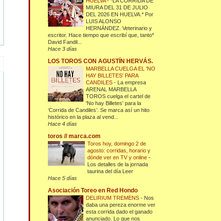
HUELVA
-
*LA CORRIDA DE
MIURA DEL 31 DE JULIO
DEL 2026 EN HUELVA.* Por
LUIS ALONSO
HERNÁNDEZ. Veterinario y
escritor. Hace tiempo que escribí que, tanto*
David Fandil...
Hace 3 días
LOS TOROS CON AGUSTÍN HERVÁS.
MARBELLA CUELGA EL 'NO
HAY BILLETES' PARA
CANDILES
-
La empresa
ARENAL MARBELLA
TOROS cuelga el cartel de
'No hay Billetes' para la
‘Corrida de Candiles’. Se marca así un hito
histórico en la plaza al vend...
Hace 4 días
toros // marca.com
Toros hoy, domingo 2 de
agosto: corridas, horario y
dónde ver en TV y online
-
Los detalles de la jornada
taurina del día Leer
Hace 5 días
Asociación Toreo en Red Hondo
DELIRIUM TREMENS
-
Nos
daba una pereza enorme ver
esta corrida dado el ganado
anunciado. Lo que nos