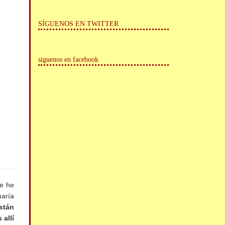
SÍGUENOS EN TWITTER
siguenos en facebook
me he
haría
stán
allí