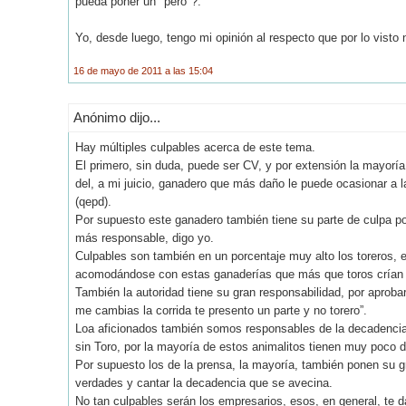
pueda poner un "pero"?.
Yo, desde luego, tengo mi opinión al respecto que por lo visto
16 de mayo de 2011 a las 15:04
Anónimo dijo...
Hay múltiples culpables acerca de este tema.
El primero, sin duda, puede ser CV, y por extensión la mayorí
del, a mi juicio, ganadero que más daño le puede ocasionar a
(qepd).
Por supuesto este ganadero también tiene su parte de culpa po
más responsable, digo yo.
Culpables son también en un porcentaje muy alto los toreros, 
acomodándose con estas ganaderías que más que toros crían 
También la autoridad tiene su gran responsabilidad, por aproba
me cambias la corrida te presento un parte y no torero”.
Loa aficionados también somos responsables de la decadencia 
sin Toro, por la mayoría de estos animalitos tienen muy poco de
Por supuesto los de la prensa, la mayoría, también ponen su gr
verdades y cantar la decadencia que se avecina.
No tan culpables serán los empresarios, esos, en general, te d