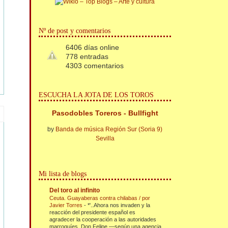
Nº de post y comentarios
6406 días online
778 entradas
4303 comentarios
ESCUCHA LA JOTA DE LOS TOROS
Pasodobles Toreros - Bullfight
by
Banda de música Región Sur (Soria 9)
Sevilla
Mi lista de blogs
Del toro al infinito
Ceuta. Guayaberas contra chilabas / por
Javier Torres
-
*'..Ahora nos invaden y la
reacción del presidente español es
agradecer la cooperación a las autoridades
marroquíes. Don Felipe —según una agencia