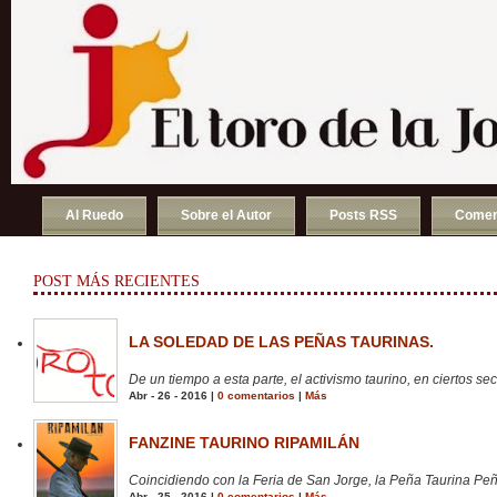
Al Ruedo
Sobre el Autor
Posts RSS
Comen
POST MÁS RECIENTES
LA SOLEDAD DE LAS PEÑAS TAURINAS.
De un tiempo a esta parte, el activismo taurino, en ciertos sect
Abr - 26 - 2016 |
0 comentarios
|
Más
FANZINE TAURINO RIPAMILÁN
Coincidiendo con la Feria de San Jorge, la Peña Taurina Peñ
Abr - 25 - 2016 |
0 comentarios
|
Más