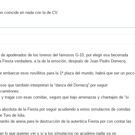
 no coincide en nada con la de CV.
a de apoderados de los toreros del famosos G-10, por elegir esa becerrada
 la Fiesta verdadera, a la de la emoción, después de Juan Pedro Domecq
r embarcar esos novillitos para la 1ª plaza del mundo, habrá que ser un poco
esos que también interpretan la “danza del Domecq” por seguir
carretones.
r y tragar con esas corridas, seguro que bajo amenazas y chantajes de “si
absoluta de la Fiesta por seguir acudiendo a estos simulacros de corridas
 Toro de lidia.
anito de arena para le destrucción de la autentica Fiesta por con contar las
an lo que quieres ver y si a los simulacros no acudiera nadie ya se