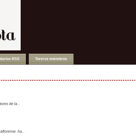
tarios RSS
Toreros miembros
ores de la...
aflorense ha...