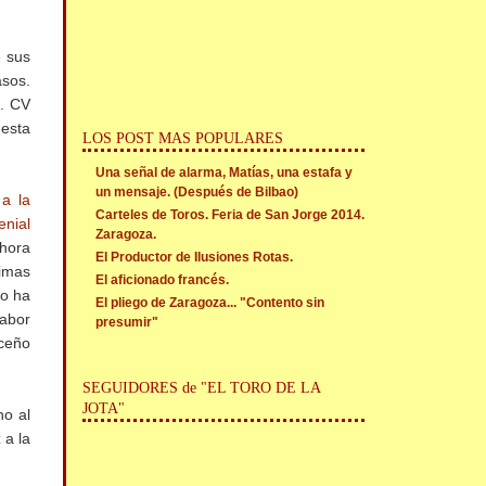
e sus
asos.
o. CV
 esta
LOS POST MAS POPULARES
Una señal de alarma, Matías, una estafa y
un mensaje. (Después de Bilbao)
a la
Carteles de Toros. Feria de San Jorge 2014.
enial
Zaragoza.
 hora
El Productor de Ilusiones Rotas.
timas
El aficionado francés.
no ha
El pliego de Zaragoza... "Contento sin
abor
presumir"
ceño
SEGUIDORES de "EL TORO DE LA
JOTA"
no al
 a la