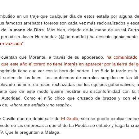
mbutido en un traje que cualquier día de estos estalla por alguna d
Sus famosos arrebatos toreros son cada vez más racionalizados y esc
 de la mano de Dios.
Más bien, dejado de la mano de un tal Curr
 periodista Javier Hernández (@jhernandez) ha descrito genialmente
urrovazcada"
.
cuentan que Morante, a través de su apoderado,
ha comunicado 
ue este año el torero no tiene interés en aparecer por la tierra del g
grimida tiene que ver con la hora del sorteo. Las 5 de la tarde es la
el sorteo de los lotes. Los problemas de corrales surgidos en las úl
elevado número de reses rechazadas por los equipos gubernativos, 
nte que de este modo quiere mostrar su disconformidad con la l
a Autoridad. Como el niño chico que cruzado de brazos y con el 
o de,
-ahora me enfado y no respiro-
.
e Cuvillo que no debió salir de
El Grullo
, sólo se puede explicar entor
edo de las empresas a que el de La Puebla se enfade y haga la cruz
CV. Que le pregunten a Málaga.