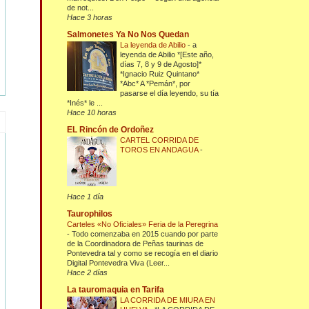
de not...
Hace 3 horas
Salmonetes Ya No Nos Quedan
La leyenda de Abilio
-
a
leyenda de Abilio *[Este año,
días 7, 8 y 9 de Agosto]*
*Ignacio Ruiz Quintano*
*Abc* A *Pemán*, por
pasarse el día leyendo, su tía
*Inés* le ...
Hace 10 horas
EL Rincón de Ordoñez
CARTEL CORRIDA DE
TOROS EN ANDAGUA
-
Hace 1 día
Taurophilos
Carteles «No Oficiales» Feria de la Peregrina
-
Todo comenzaba en 2015 cuando por parte
de la Coordinadora de Peñas taurinas de
Pontevedra tal y como se recogía en el diario
Digital Pontevedra Viva (Leer...
Hace 2 días
La tauromaquia en Tarifa
LA CORRIDA DE MIURA EN