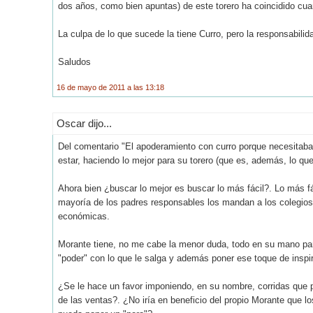
dos años, como bien apuntas) de este torero ha coincidido cu
La culpa de lo que sucede la tiene Curro, pero la responsabilid
Saludos
16 de mayo de 2011 a las 13:18
Oscar dijo...
Del comentario "El apoderamiento con curro porque necesitaba
estar, haciendo lo mejor para su torero (que es, además, lo qu
Ahora bien ¿buscar lo mejor es buscar lo más fácil?. Lo más fáci
mayoría de los padres responsables los mandan a los colegios 
económicas.
Morante tiene, no me cabe la menor duda, todo en su mano para 
"poder" con lo que le salga y además poner ese toque de inspi
¿Se le hace un favor imponiendo, en su nombre, corridas que p
de las ventas?. ¿No iría en beneficio del propio Morante que l