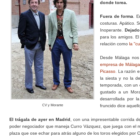
donde torea.
Fuera de forma
. E
costuras. Apático. 
Inoperante.
Dejado
para los amigos. El
relación como
la "c
Desde Málaga nos 
empresa de Málaga q
Picasso.
La razón es
la siesta y no la d
temporada, con un 
gustado a un Mora
desarrollada por l
CV y Morante
fruncido dice aquell
El
trágala de ayer en Madrid
, con una impresentable corrida d
poder negociador que maneja Curro Vázquez, que juega con el mi
plaza que ose echar para atrás alguno de los toros elegidos por 