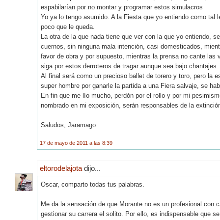
espabilarían por no montar y programar estos simulacros
Yo ya lo tengo asumido. A la Fiesta que yo entiendo como tal l
poco que le queda.
La otra de la que nada tiene que ver con la que yo entiendo, 
cuernos, sin ninguna mala intención, casi domesticados, mient
favor de obra y por supuesto, mientras la prensa no cante las v
siga por estos derroteros de tragar aunque sea bajo chantajes.
Al final será como un precioso ballet de torero y toro, pero la 
super hombre por ganarle la partida a una Fiera salvaje, se hab
En fin que me lío mucho, perdón por el rollo y por mi pesimi
nombrado en mi exposición, serán responsables de la extinción
Saludos, Jaramago
17 de mayo de 2011 a las 8:39
eltorodelajota
dijo...
Oscar, comparto todas tus palabras.
Me da la sensación de que Morante no es un profesional con ca
gestionar su carrera el solito. Por ello, es indispensable que 