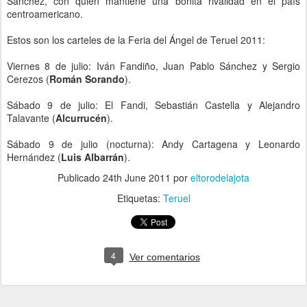
Sánchez, con quien mantiene una bonita rivalidad en el país
centroamericano.
Estos son los carteles de la Feria del Ángel de Teruel 2011:
Viernes 8 de julio: Iván Fandiño, Juan Pablo Sánchez y Sergio
Cerezos (
Román Sorando
).
Sábado 9 de julio: El Fandi, Sebastián Castella y Alejandro
Talavante (
Alcurrucén
).
Sábado 9 de julio (nocturna): Andy Cartagena y Leonardo
Hernández (
Luis Albarrán
).
Publicado
24th June 2011
por
eltorodelajota
Etiquetas:
Teruel
4
Ver comentarios