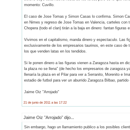
momento: Cuvillo.
El caso de Jose Tomas y Simon Casas lo confirma. Simon Cas
en Nimes y regreso de Jose Tomas en Valencia, carteles con to
Chopera (todo el clan) tirán a la baja en dinero: fantan figura
Vivimos en el capitalismo, manda dinero y espectaculo. Las fi
exclusivamente de los empresarios taurinos, en este caso de t
los que venden latas en los tendidos.
Si le ponen dinero a las figuras vienen a Zaragoza hasta en d
la plaza no se llena" (de hecho los empresarios de zaragoza y
llenaría la plaza en el Pilar para ver a Serranito, Morenito 
estadio de futbol para ver un aburrido Zaragoza Bilbao, partido 
Jaime Oiz "Arrojado"
21 de junio de 2011 a las 17:22
Jaime Oiz "Arrojado" dijo...
Sin embargo, hago un llamamiento publico a los posibles clie