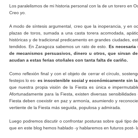
Los paralelismos de mi historia personal con la de un torero en Oc
Creo yo.
A modo de síntesis argumental, creo que la inoperancia, y en oca
plazas de toros, sumada a una casta torera acomodada, apática
históricas y de tradicional predicamento en grandes ciudades, e
tendidos. En Zaragoza sabemos un rato de esto.
Es necesaria 
de mecanismos persuasivos, dinero u otros, que sirvan de 
acudan a estas ferias otoñales con tanta falta de cariño.
Como reflexión final y con el objeto de cerrar el círculo, soste
festejos lo es-
es insostenible social y económicamente sin la
que nuestra propia visión de la Fiesta es única e impermutable
Afortunadamente para la Fiesta, existen diversas sensibilidades en
Fiesta deben coexistir en paz y armonía, asumiendo y reconocie
vertiente de la Fiesta más seguida, populosa y admirada.
Luego podremos discutir o confrontar posturas sobre qué tipo de 
que en este blog hemos hablado -y hablaremos en futuros post- la