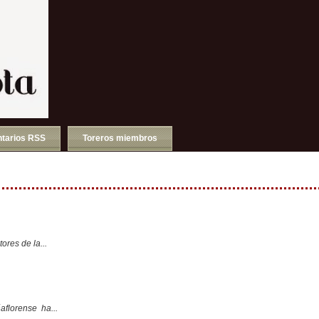
tarios RSS
Toreros miembros
ores de la...
aflorense ha...