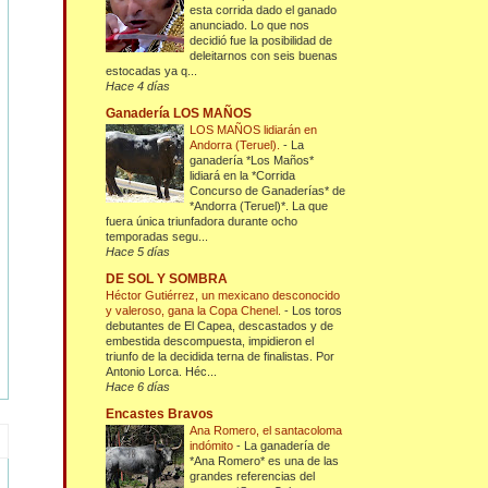
esta corrida dado el ganado
anunciado. Lo que nos
decidió fue la posibilidad de
deleitarnos con seis buenas
estocadas ya q...
Hace 4 días
Ganadería LOS MAÑOS
LOS MAÑOS lidiarán en
Andorra (Teruel).
-
La
ganadería *Los Maños*
lidiará en la *Corrida
Concurso de Ganaderías* de
*Andorra (Teruel)*. La que
fuera única triunfadora durante ocho
temporadas segu...
Hace 5 días
DE SOL Y SOMBRA
Héctor Gutiérrez, un mexicano desconocido
y valeroso, gana la Copa Chenel.
-
Los toros
debutantes de El Capea, descastados y de
embestida descompuesta, impidieron el
triunfo de la decidida terna de finalistas. Por
Antonio Lorca. Héc...
Hace 6 días
Encastes Bravos
Ana Romero, el santacoloma
indómito
-
La ganadería de
*Ana Romero* es una de las
grandes referencias del