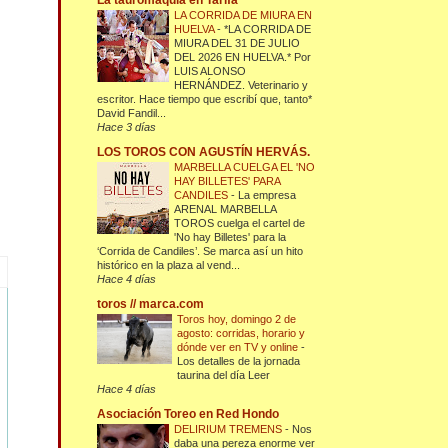
La tauromaquia en Tarifa
LA CORRIDA DE MIURA EN
HUELVA
-
*LA CORRIDA DE
MIURA DEL 31 DE JULIO
DEL 2026 EN HUELVA.* Por
LUIS ALONSO
HERNÁNDEZ. Veterinario y
escritor. Hace tiempo que escribí que, tanto*
David Fandil...
Hace 3 días
LOS TOROS CON AGUSTÍN HERVÁS.
MARBELLA CUELGA EL 'NO
HAY BILLETES' PARA
CANDILES
-
La empresa
ARENAL MARBELLA
TOROS cuelga el cartel de
'No hay Billetes' para la
‘Corrida de Candiles’. Se marca así un hito
histórico en la plaza al vend...
Hace 4 días
toros // marca.com
Toros hoy, domingo 2 de
agosto: corridas, horario y
dónde ver en TV y online
-
Los detalles de la jornada
taurina del día Leer
Hace 4 días
Asociación Toreo en Red Hondo
DELIRIUM TREMENS
-
Nos
daba una pereza enorme ver