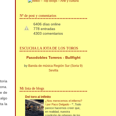
Nº de post y comentarios
6406 días online
778 entradas
4303 comentarios
ESCUCHA LA JOTA DE LOS TOROS
Pasodobles Toreros - Bullfight
by
Banda de música Región Sur (Soria 9)
Sevilla
toria
lona.
Mi lista de blogs
me de
Del toro al infinito
 algo
¿Nos merecemos el infierno?
ta la
/ por Paco Delgado
-
*'..Todo
parece hacernos creer que,
en realidad, nuestra
condición de rehenes de los