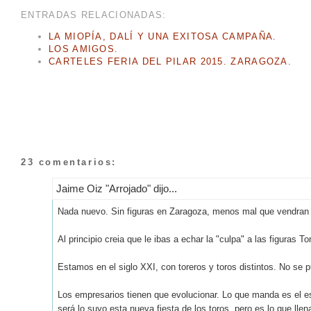
ENTRADAS RELACIONADAS:
LA MIOPÍA, DALÍ Y UNA EXITOSA CAMPAÑA.
LOS AMIGOS.
CARTELES FERIA DEL PILAR 2015. ZARAGOZA.
23 comentarios:
Jaime Oiz "Arrojado" dijo...
Nada nuevo. Sin figuras en Zaragoza, menos mal que vendran Fa
Al principio creia que le ibas a echar la "culpa" a las figuras 
Estamos en el siglo XXI, con toreros y toros distintos. No se p
Los empresarios tienen que evolucionar. Lo que manda es el esp
será lo suyo esta nueva fiesta de los toros, pero es lo que lle