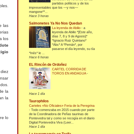
partidos políticos y de los
bles.
impresentables que los —y nos—
mangone**...
Hace 3 horas
Salmonetes Ya No Nos Quedan
e las
La leyenda de Abilio
-
a
erias
leyenda de Abilio *[Este año,
días 7, 8 y 9 de Agosto]*
a los
*Ignacio Ruiz Quintano*
*Abc* A *Pemán*, por
dote
pasarse el día leyendo, su tía
igio
*Inés* le ...
Hace 6 horas
EL Rincón de Ordoñez
CARTEL CORRIDA DE
 diez
TOROS EN ANDAGUA
-
ensar
 dos.
de la
Hace 1 día
an la
Taurophilos
Carteles «No Oficiales» Feria de la Peregrina
-
Todo comenzaba en 2015 cuando por parte
de la Coordinadora de Peñas taurinas de
re lo
Pontevedra tal y como se recogía en el diario
Digital Pontevedra Viva (Leer...
Hace 1 día