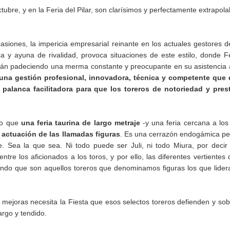
tubre, y en la Feria del Pilar, son clarísimos y perfectamente extrapola
siones, la impericia empresarial reinante en los actuales gestores d
 y ayuna de rivalidad, provoca situaciones de este estilo, donde F
stán padeciendo una merma constante y preocupante en su asistencia 
una gestión profesional, innovadora, técnica y competente que 
palanca facilitadora para que los toreros de notoriedad y prest
ngo que
una feria taurina de largo metraje
-y una feria cercana a los
 actuación de las llamadas figuras
. Es una cerrazón endogámica p
. Sea la que sea. Ni todo puede ser Juli, ni todo Miura, por decir
tre los aficionados a los toros, y por ello, las diferentes vertientes 
ndo que son aquellos toreros que denominamos figuras los que lider
mejoras necesita la Fiesta que esos selectos toreros defienden y sob
rgo y tendido.