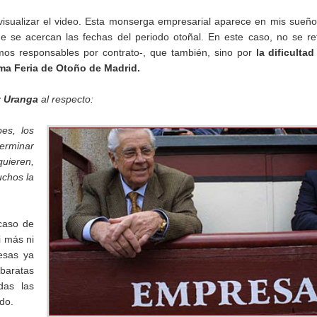
visualizar el video. Esta monserga empresarial aparece en mis sueñ
e se acercan las fechas del periodo otoñal. En este caso, no se re
ltimos responsables por contrato-, que también, sino por
la dificulta
ima Feria de Otoño de Madrid.
z Uranga
al respecto:
es, los
terminar
quieren,
uchos la
 caso de
i más ni
esas ya
 baratas
das las
ado.