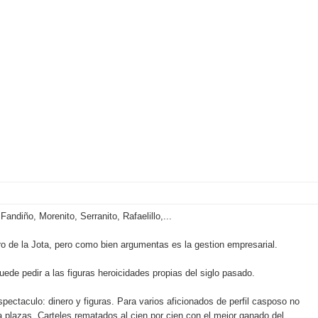
ndiño, Morenito, Serranito, Rafaelillo,...
Toro de la Jota, pero como bien argumentas es la gestion empresarial.
uede pedir a las figuras heroicidades propias del siglo pasado.
ectaculo: dinero y figuras. Para varios aficionados de perfil casposo no
na plazas. Carteles rematados al cien por cien con el mejor ganado del