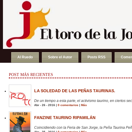
Al Ruedo
Sobre el Autor
Posts RSS
Comen
POST MÁS RECIENTES
LA SOLEDAD DE LAS PEÑAS TAURINAS.
De un tiempo a esta parte, el activismo taurino, en ciertos sect
Abr - 26 - 2016 |
0 comentarios
|
Más
FANZINE TAURINO RIPAMILÁN
Coincidiendo con la Feria de San Jorge, la Peña Taurina Peñ
Abr - 25 - 2016 |
0 comentarios
|
Más