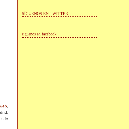
SÍGUENOS EN TWITTER
siguenos en facebook
 web
,
drid,
te de