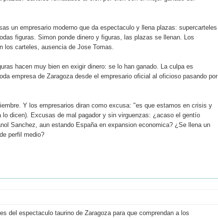
as un empresario moderno que da espectaculo y llena plazas: supercarteles
das figuras. Simon ponde dinero y figuras, las plazas se llenan. Los
s en los carteles, ausencia de Jose Tomas.
guras hacen muy bien en exigir dinero: se lo han ganado. La culpa es
oda empresa de Zaragoza desde el empresario oficial al oficioso pasando por
iciembre. Y los empresarios diran como excusa: "es que estamos en crisis y
a lo dicen). Excusas de mal pagador y sin virguenzas: ¿acaso el gentío
e Imanol Sanchez, aun estando España en expansion economica? ¿Se llena un
de perfil medio?
ntes del espectaculo taurino de Zaragoza para que comprendan a los