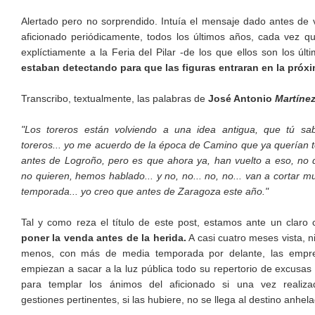
Alertado pero no sorprendido. Intuía el mensaje dado antes de 
aficionado periódicamente, todos los últimos años, cada vez qu
explíctiamente a la Feria del Pilar -de los que ellos son los ú
estaban detectando para que las figuras entraran en la próx
Transcribo, textualmente, las palabras de
José Antonio
Martíne
"Los toreros están volviendo a una idea antigua, que tú sab
toreros... yo me acuerdo de la época de Camino que ya querían 
antes de Logroño, pero es que ahora ya, han vuelto a eso, no 
no quieren, hemos hablado... y no, no... no, no... van a cortar m
temporada... yo creo que antes de Zaragoza este año."
Tal y como reza el título de este post, estamos ante un claro
poner la venda antes de la herida.
A casi cuatro meses vista, n
menos, con más de media temporada por delante, las empr
empiezan a sacar a la luz pública todo su repertorio de excusas
para templar los ánimos del aficionado si una vez realiza
gestiones pertinentes, si las hubiere, no se llega al destino anhel