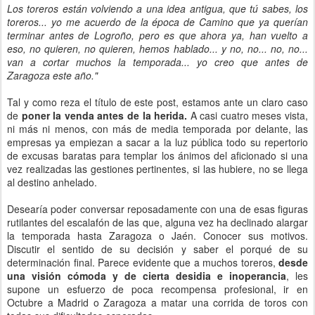
Los toreros están volviendo a una idea antigua, que tú sabes, los
toreros... yo me acuerdo de la época de Camino que ya querían
terminar antes de Logroño, pero es que ahora ya, han vuelto a
eso, no quieren, no quieren, hemos hablado... y no, no... no, no...
van a cortar muchos la temporada... yo creo que antes de
Zaragoza este año."
Tal y como reza el título de este post, estamos ante un claro caso
de
poner la venda antes de la herida.
A casi cuatro meses vista,
ni más ni menos, con más de media temporada por delante, las
empresas ya empiezan a sacar a la luz pública todo su repertorio
de excusas baratas para templar los ánimos del aficionado si una
vez realizadas las gestiones pertinentes, si las hubiere, no se llega
al destino anhelado.
Desearía poder conversar reposadamente con una de esas figuras
rutilantes del escalafón de las que, alguna vez ha declinado alargar
la temporada hasta Zaragoza o Jaén. Conocer sus motivos.
Discutir el sentido de su decisión y saber el porqué de su
determinación final. Parece evidente que a muchos toreros,
desde
una visión cómoda y de cierta desidia e inoperancia
, les
supone un esfuerzo de poca recompensa profesional, ir en
Octubre a Madrid o Zaragoza a matar una corrida de toros con