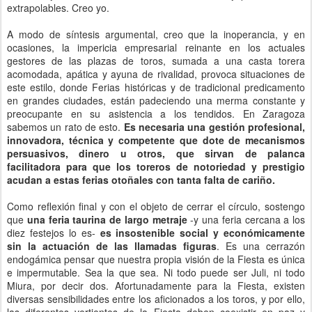
extrapolables. Creo yo.
A modo de síntesis argumental, creo que la inoperancia, y en
ocasiones, la impericia empresarial reinante en los actuales
gestores de las plazas de toros, sumada a una casta torera
acomodada, apática y ayuna de rivalidad, provoca situaciones de
este estilo, donde Ferias históricas y de tradicional predicamento
en grandes ciudades, están padeciendo una merma constante y
preocupante en su asistencia a los tendidos. En Zaragoza
sabemos un rato de esto.
Es necesaria una gestión profesional,
innovadora, técnica y competente que dote de mecanismos
persuasivos, dinero u otros, que sirvan de palanca
facilitadora para que los toreros de notoriedad y prestigio
acudan a estas ferias otoñales con tanta falta de cariño.
Como reflexión final y con el objeto de cerrar el círculo, sostengo
que
una feria taurina de largo metraje
-y una feria cercana a los
diez festejos lo es-
es insostenible social y económicamente
sin la actuación de las llamadas figuras
. Es una cerrazón
endogámica pensar que nuestra propia visión de la Fiesta es única
e impermutable. Sea la que sea. Ni todo puede ser Juli, ni todo
Miura, por decir dos. Afortunadamente para la Fiesta, existen
diversas sensibilidades entre los aficionados a los toros, y por ello,