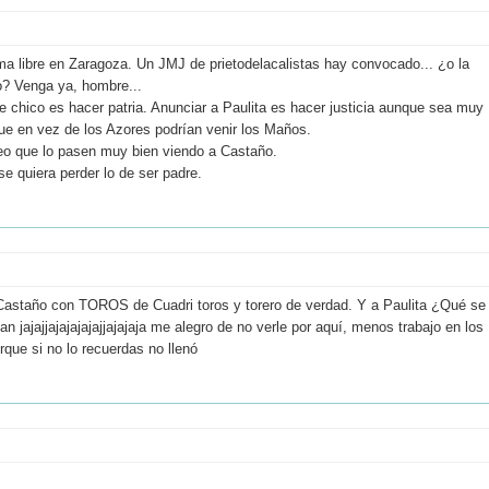
a libre en Zaragoza. Un JMJ de prietodelacalistas hay convocado... ¿o la
do? Venga ya, hombre...
se chico es hacer patria. Anunciar a Paulita es hacer justicia aunque sea muy
 que en vez de los Azores podrían venir los Maños.
eo que lo pasen muy bien viendo a Castaño.
se quiera perder lo de ser padre.
a Castaño con TOROS de Cuadri toros y torero de verdad. Y a Paulita ¿Qué se
ian jajajjajajajajajjajajaja me alegro de no verle por aquí, menos trabajo en los
orque si no lo recuerdas no llenó