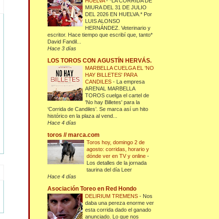
HUELVA
-
*LA CORRIDA DE
MIURA DEL 31 DE JULIO
DEL 2026 EN HUELVA.* Por
LUIS ALONSO
HERNÁNDEZ. Veterinario y
escritor. Hace tiempo que escribí que, tanto*
David Fandil...
Hace 3 días
LOS TOROS CON AGUSTÍN HERVÁS.
MARBELLA CUELGA EL 'NO
HAY BILLETES' PARA
CANDILES
-
La empresa
ARENAL MARBELLA
TOROS cuelga el cartel de
'No hay Billetes' para la
‘Corrida de Candiles’. Se marca así un hito
histórico en la plaza al vend...
Hace 4 días
toros // marca.com
Toros hoy, domingo 2 de
agosto: corridas, horario y
dónde ver en TV y online
-
Los detalles de la jornada
taurina del día Leer
Hace 4 días
Asociación Toreo en Red Hondo
DELIRIUM TREMENS
-
Nos
daba una pereza enorme ver
esta corrida dado el ganado
anunciado. Lo que nos