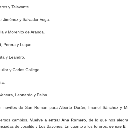
res y Talavante.
r Jiménez y Salvador Vega.
la y Morenito de Aranda.
d, Perera y Luque.
sta y Leandro.
uilar y Carlos Gallego.
ía.
entura, Leonardo y Palha.
n novillos de San Román para Alberto Durán, Imanol Sánchez y Mi
versos cambios.
Vuelve a entrar Ana Romero
, de lo que nos aleg
ciadas de Joselito y Los Bayones. En cuanto a los toreros,
se cae El 