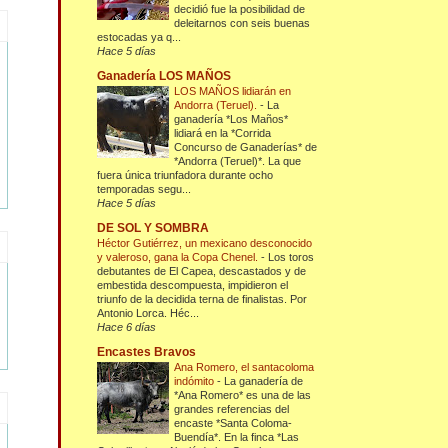
decidió fue la posibilidad de
deleitarnos con seis buenas
estocadas ya q...
Hace 5 días
Ganadería LOS MAÑOS
LOS MAÑOS lidiarán en
Andorra (Teruel).
-
La
ganadería *Los Maños*
lidiará en la *Corrida
Concurso de Ganaderías* de
*Andorra (Teruel)*. La que
fuera única triunfadora durante ocho
temporadas segu...
Hace 5 días
DE SOL Y SOMBRA
Héctor Gutiérrez, un mexicano desconocido
y valeroso, gana la Copa Chenel.
-
Los toros
debutantes de El Capea, descastados y de
embestida descompuesta, impidieron el
triunfo de la decidida terna de finalistas. Por
Antonio Lorca. Héc...
Hace 6 días
Encastes Bravos
Ana Romero, el santacoloma
indómito
-
La ganadería de
*Ana Romero* es una de las
grandes referencias del
encaste *Santa Coloma-
Buendía*. En la finca *Las