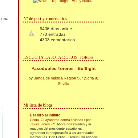
y una
Nº de post y comentarios
6406 días online
778 entradas
4303 comentarios
ESCUCHA LA JOTA DE LOS TOROS
Pasodobles Toreros - Bullfight
by
Banda de música Región Sur (Soria 9)
Sevilla
Mi lista de blogs
Del toro al infinito
Ceuta. Guayaberas contra chilabas / por
Javier Torres
-
*'..Ahora nos invaden y la
reacción del presidente español es
agradecer la cooperación a las autoridades
marroquíes. Don Felipe —según una agencia