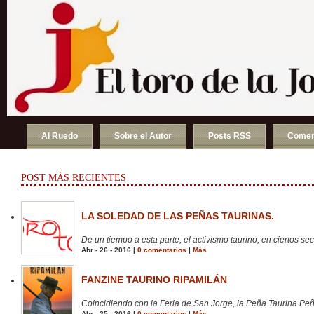
Al Ruedo
Sobre el Autor
Posts RSS
Comen
POST MÁS RECIENTES
LA SOLEDAD DE LAS PEÑAS TAURINAS.
De un tiempo a esta parte, el activismo taurino, en ciertos sect
Abr - 26 - 2016 |
0 comentarios
|
Más
FANZINE TAURINO RIPAMILÁN
Coincidiendo con la Feria de San Jorge, la Peña Taurina Peñ
Abr - 25 - 2016 |
0 comentarios
|
Más