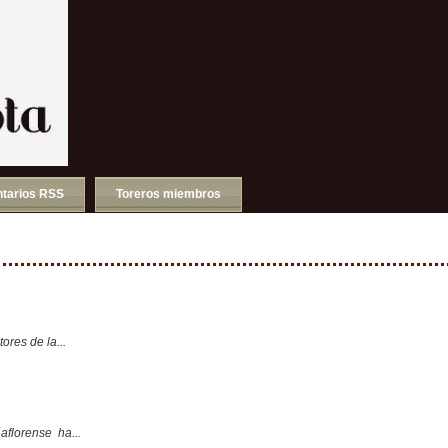
tarios RSS
Toreros miembros
ores de la...
aflorense ha...