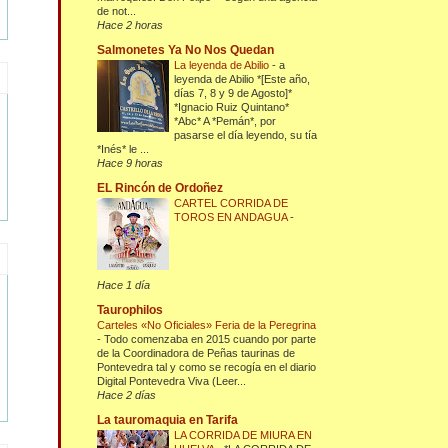
de not...
Hace 2 horas
Salmonetes Ya No Nos Quedan
La leyenda de Abilio
-
a
leyenda de Abilio *[Este año,
días 7, 8 y 9 de Agosto]*
*Ignacio Ruiz Quintano*
*Abc* A *Pemán*, por
pasarse el día leyendo, su tía
*Inés* le ...
Hace 9 horas
EL Rincón de Ordoñez
CARTEL CORRIDA DE
TOROS EN ANDAGUA
-
Hace 1 día
Taurophilos
Carteles «No Oficiales» Feria de la Peregrina
-
Todo comenzaba en 2015 cuando por parte
de la Coordinadora de Peñas taurinas de
Pontevedra tal y como se recogía en el diario
Digital Pontevedra Viva (Leer...
Hace 2 días
La tauromaquia en Tarifa
LA CORRIDA DE MIURA EN