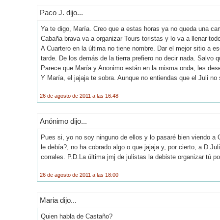
Paco J. dijo...
Ya te digo, María. Creo que a estas horas ya no queda una cam
Cabaña brava va a organizar Tours toristas y lo va a llenar to
A Cuartero en la última no tiene nombre. Dar el mejor sitio a e
tarde. De los demás de la tierra prefiero no decir nada. Salvo
Parece que María y Anonimo están en la misma onda, les des
Y María, el jajaja te sobra. Aunque no entiendas que el Juli no 
26 de agosto de 2011 a las 16:48
Anónimo dijo...
Pues si, yo no soy ninguno de ellos y lo pasaré bien viendo 
le debía?, no ha cobrado algo o que jajaja y, por cierto, a D.Jul
corrales. P.D.La última jmj de julistas la debiste organizar tú p
26 de agosto de 2011 a las 18:00
Maria dijo...
Quien habla de Castaño?