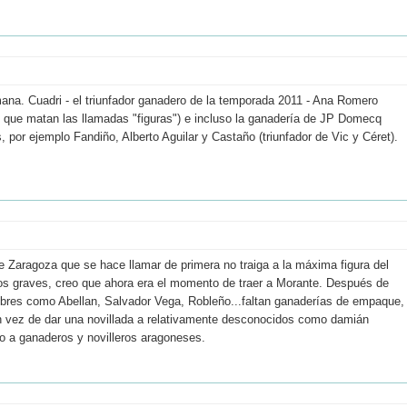
na. Cuadri - el triunfador ganadero de la temporada 2011 - Ana Romero
s que matan las llamadas "figuras") e incluso la ganadería de JP Domecq
por ejemplo Fandiño, Alberto Aguilar y Castaño (triunfador de Vic y Céret).
e Zaragoza que se hace llamar de primera no traiga a la máxima figura del
os graves, creo que ahora era el momento de traer a Morante. Después de
ombres como Abellan, Salvador Vega, Robleño...faltan ganaderías de empaque,
 en vez de dar una novillada a relativamente desconocidos como damián
o a ganaderos y novilleros aragoneses.