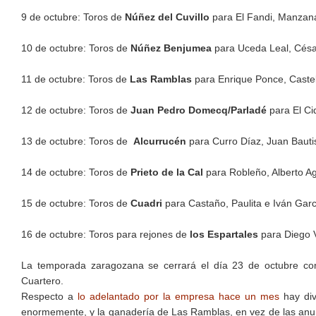
9 de octubre: Toros de
Núñez del Cuvillo
para El Fandi, Manzana
10 de octubre: Toros de
Núñez Benjumea
para Uceda Leal, Césa
11 de octubre: Toros de
Las Ramblas
para Enrique Ponce, Castel
12 de octubre: Toros de
Juan Pedro Domecq/Parladé
para El Ci
13 de octubre: Toros de
Alcurrucén
para Curro Díaz, Juan Bauti
14 de octubre: Toros de
Prieto de la Cal
para Robleño, Alberto Ag
15 de octubre: Toros de
Cuadri
para Castaño, Paulita e Iván Garc
16 de octubre: Toros para rejones de
los Espartales
para Diego V
La temporada zaragozana se cerrará el día 23 de octubre co
Cuartero.
Respecto a
lo adelantado por la empresa hace un mes
hay di
enormemente, y la ganadería de Las Ramblas, en vez de las anun