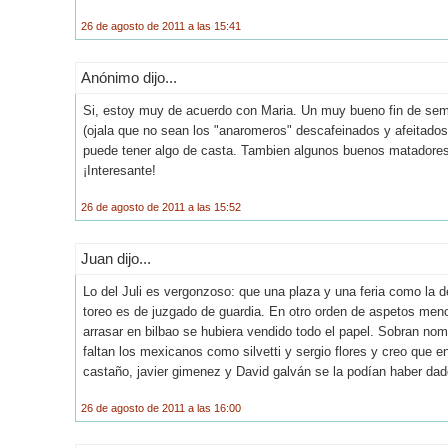
26 de agosto de 2011 a las 15:41
Anónimo dijo...
Si, estoy muy de acuerdo con Maria. Un muy bueno fin de sema
(ojala que no sean los "anaromeros" descafeinados y afeitado
puede tener algo de casta. Tambien algunos buenos matadores, 
¡Interesante!
26 de agosto de 2011 a las 15:52
Juan dijo...
Lo del Juli es vergonzoso: que una plaza y una feria como la d
toreo es de juzgado de guardia. En otro orden de aspetos men
arrasar en bilbao se hubiera vendido todo el papel. Sobran n
faltan los mexicanos como silvetti y sergio flores y creo que
castaño, javier gimenez y David galván se la podían haber dad
26 de agosto de 2011 a las 16:00