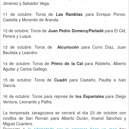
Jiménez y Salvador Vega.
11 de octubre: Toros de
Las Ramblas
para Enrique Ponce,
Castella y Morenito de Aranda.
12 de octubre: Toros de
Juan Pedro Domecq/Parladé
para El Cid,
Perera y Luque.
13 de octubre: Toros de
Alcurrucén
para Curro Díaz, Juan
Bautista y Leandro.
14 de octubre: Toros de
Prieto de la Cal
para Robleño, Alberto
Aguilar y Carlos Gallego.
15 de octubre: Toros de
Cuadri
para Castaño, Paulita e Iván
García.
16 de octubre: Toros para rejones de
los Espartales
para Diego
Ventura, Leonardo y Palha.
La temporada zaragozana se cerrará el día 23 de octubre con
novillos de San Román para Alberto Durán, Imanol Sánchez y
Miguel Cuartero.
Respecto a
lo adelantado por la empresa hace un mes
hay