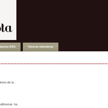
tarios RSS
Toreros miembros
ores de la...
aflorense ha...