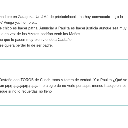
a libre en Zaragoza. Un JMJ de prietodelacalistas hay convocado... ¿o la
do? Venga ya, hombre...
se chico es hacer patria. Anunciar a Paulita es hacer justicia aunque sea muy
 que en vez de los Azores podrían venir los Maños.
eo que lo pasen muy bien viendo a Castaño.
se quiera perder lo de ser padre.
a Castaño con TOROS de Cuadri toros y torero de verdad. Y a Paulita ¿Qué se
ian jajajjajajajajajjajajaja me alegro de no verle por aquí, menos trabajo en los
orque si no lo recuerdas no llenó