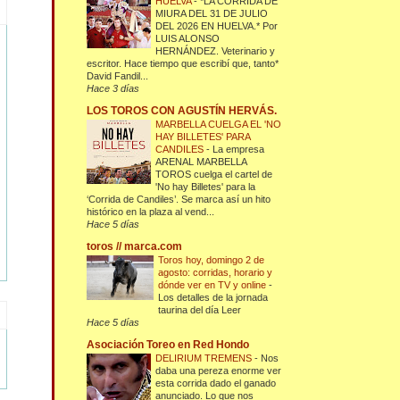
HUELVA
-
*LA CORRIDA DE
MIURA DEL 31 DE JULIO
DEL 2026 EN HUELVA.* Por
LUIS ALONSO
HERNÁNDEZ. Veterinario y
escritor. Hace tiempo que escribí que, tanto*
David Fandil...
Hace 3 días
LOS TOROS CON AGUSTÍN HERVÁS.
MARBELLA CUELGA EL 'NO
HAY BILLETES' PARA
CANDILES
-
La empresa
ARENAL MARBELLA
TOROS cuelga el cartel de
'No hay Billetes' para la
‘Corrida de Candiles’. Se marca así un hito
histórico en la plaza al vend...
Hace 5 días
toros // marca.com
Toros hoy, domingo 2 de
agosto: corridas, horario y
dónde ver en TV y online
-
Los detalles de la jornada
taurina del día Leer
Hace 5 días
Asociación Toreo en Red Hondo
DELIRIUM TREMENS
-
Nos
daba una pereza enorme ver
esta corrida dado el ganado
anunciado. Lo que nos