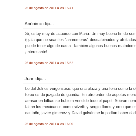
26 de agosto de 2011 a las 15:41
Anónimo dijo...
Si, estoy muy de acuerdo con Maria. Un muy bueno fin de sema
(ojala que no sean los "anaromeros" descafeinados y afeitado
puede tener algo de casta. Tambien algunos buenos matadores, 
¡Interesante!
26 de agosto de 2011 a las 15:52
Juan dijo...
Lo del Juli es vergonzoso: que una plaza y una feria como la d
toreo es de juzgado de guardia. En otro orden de aspetos men
arrasar en bilbao se hubiera vendido todo el papel. Sobran n
faltan los mexicanos como silvetti y sergio flores y creo que
castaño, javier gimenez y David galván se la podían haber dad
26 de agosto de 2011 a las 16:00