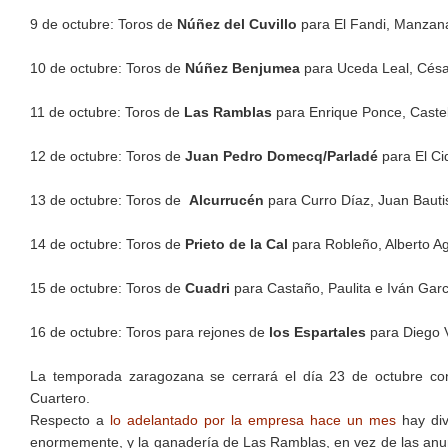
9 de octubre: Toros de
Núñez del Cuvillo
para El Fandi, Manzana
10 de octubre: Toros de
Núñez Benjumea
para Uceda Leal, Césa
11 de octubre: Toros de
Las Ramblas
para Enrique Ponce, Castel
12 de octubre: Toros de
Juan Pedro Domecq/Parladé
para El Ci
13 de octubre: Toros de
Alcurrucén
para Curro Díaz, Juan Bauti
14 de octubre: Toros de
Prieto de la Cal
para Robleño, Alberto Ag
15 de octubre: Toros de
Cuadri
para Castaño, Paulita e Iván Garc
16 de octubre: Toros para rejones de
los Espartales
para Diego V
La temporada zaragozana se cerrará el día 23 de octubre co
Cuartero.
Respecto a
lo adelantado por la empresa hace un mes
hay di
enormemente, y la ganadería de Las Ramblas, en vez de las anun