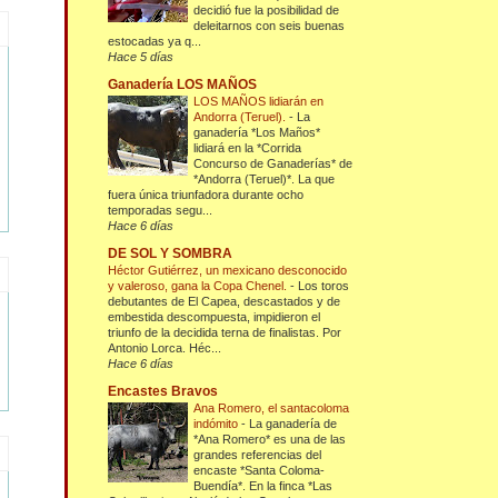
decidió fue la posibilidad de
deleitarnos con seis buenas
estocadas ya q...
Hace 5 días
Ganadería LOS MAÑOS
LOS MAÑOS lidiarán en
Andorra (Teruel).
-
La
ganadería *Los Maños*
lidiará en la *Corrida
Concurso de Ganaderías* de
*Andorra (Teruel)*. La que
fuera única triunfadora durante ocho
temporadas segu...
Hace 6 días
DE SOL Y SOMBRA
Héctor Gutiérrez, un mexicano desconocido
y valeroso, gana la Copa Chenel.
-
Los toros
debutantes de El Capea, descastados y de
embestida descompuesta, impidieron el
triunfo de la decidida terna de finalistas. Por
Antonio Lorca. Héc...
Hace 6 días
Encastes Bravos
Ana Romero, el santacoloma
indómito
-
La ganadería de
*Ana Romero* es una de las
grandes referencias del
encaste *Santa Coloma-
Buendía*. En la finca *Las