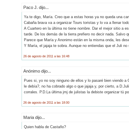
Paco J. dijo...
Ya te digo, María. Creo que a estas horas ya no queda una cam
Cabaña brava va a organizar Tours toristas y lo va a llenar to
A Cuartero en la última no tiene nombre. Dar el mejor sitio a e
tarde. De los demás de la tierra prefiero no decir nada. Salvo
Parece que María y Anonimo están en la misma onda, les des
Y María, el jajaja te sobra. Aunque no entiendas que el Juli no 
26 de agosto de 2011 a las 16:48
Anónimo dijo...
Pues si, yo no soy ninguno de ellos y lo pasaré bien viendo 
le debía?, no ha cobrado algo o que jajaja y, por cierto, a D.Jul
corrales. P.D.La última jmj de julistas la debiste organizar tú p
26 de agosto de 2011 a las 18:00
Maria dijo...
Quien habla de Castaño?