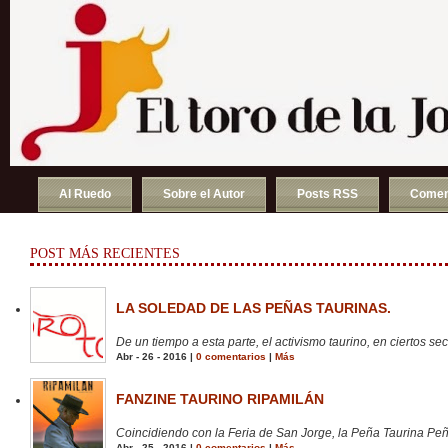
Al Ruedo
Sobre el Autor
Posts RSS
Comen
POST MÁS RECIENTES
LA SOLEDAD DE LAS PEÑAS TAURINAS.
De un tiempo a esta parte, el activismo taurino, en ciertos sect
Abr - 26 - 2016 |
0 comentarios
|
Más
FANZINE TAURINO RIPAMILÁN
Coincidiendo con la Feria de San Jorge, la Peña Taurina Peñ
Abr - 25 - 2016 |
0 comentarios
|
Más