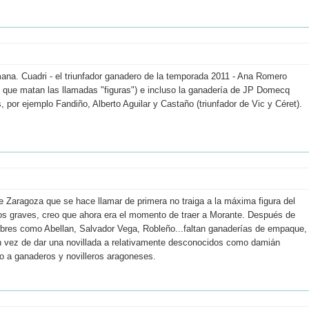
na. Cuadri - el triunfador ganadero de la temporada 2011 - Ana Romero
s que matan las llamadas "figuras") e incluso la ganadería de JP Domecq
por ejemplo Fandiño, Alberto Aguilar y Castaño (triunfador de Vic y Céret).
e Zaragoza que se hace llamar de primera no traiga a la máxima figura del
os graves, creo que ahora era el momento de traer a Morante. Después de
ombres como Abellan, Salvador Vega, Robleño...faltan ganaderías de empaque,
 en vez de dar una novillada a relativamente desconocidos como damián
o a ganaderos y novilleros aragoneses.