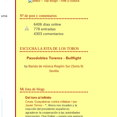
y una
Nº de post y comentarios
6406 días online
778 entradas
4303 comentarios
ESCUCHA LA JOTA DE LOS TOROS
Pasodobles Toreros - Bullfight
by
Banda de música Región Sur (Soria 9)
Sevilla
Mi lista de blogs
Del toro al infinito
Ceuta. Guayaberas contra chilabas / por
Javier Torres
-
*'..Ahora nos invaden y la
reacción del presidente español es
agradecer la cooperación a las autoridades
marroquíes. Don Felipe —según una agencia