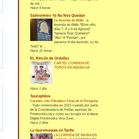
de not...
Hace 4 horas
Salmonetes Ya No Nos Quedan
La leyenda de Abilio
-
a
leyenda de Abilio *[Este año,
días 7, 8 y 9 de Agosto]*
*Ignacio Ruiz Quintano*
*Abc* A *Pemán*, por
pasarse el día leyendo, su tía
*Inés* le ...
Hace 11 horas
EL Rincón de Ordoñez
CARTEL CORRIDA DE
TOROS EN ANDAGUA
-
Hace 1 día
Taurophilos
Carteles «No Oficiales» Feria de la Peregrina
-
Todo comenzaba en 2015 cuando por parte
de la Coordinadora de Peñas taurinas de
Pontevedra tal y como se recogía en el diario
Digital Pontevedra Viva (Leer...
Hace 2 días
La tauromaquia en Tarifa
LA CORRIDA DE MIURA EN