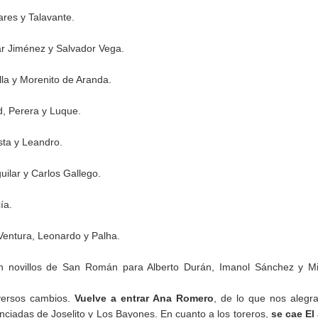
res y Talavante.
r Jiménez y Salvador Vega.
la y Morenito de Aranda.
d, Perera y Luque.
sta y Leandro.
uilar y Carlos Gallego.
ía.
entura, Leonardo y Palha.
n novillos de San Román para Alberto Durán, Imanol Sánchez y Mi
versos cambios.
Vuelve a entrar Ana Romero
, de lo que nos aleg
ciadas de Joselito y Los Bayones. En cuanto a los toreros,
se cae El 