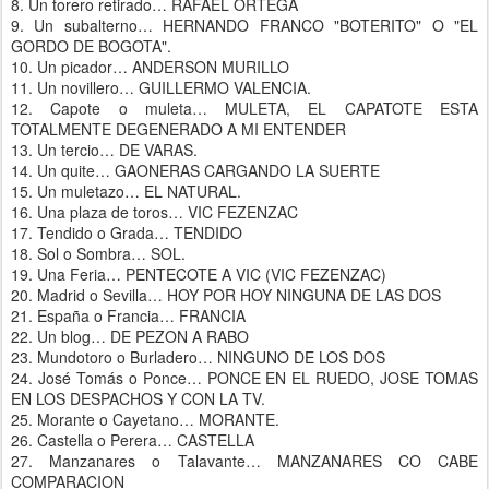
8. Un torero retirado… RAFAEL ORTEGA
9. Un subalterno… HERNANDO FRANCO "BOTERITO" O "EL
GORDO DE BOGOTA".
10. Un picador… ANDERSON MURILLO
11. Un novillero… GUILLERMO VALENCIA.
12. Capote o muleta… MULETA, EL CAPATOTE ESTA
TOTALMENTE DEGENERADO A MI ENTENDER
13. Un tercio… DE VARAS.
14. Un quite… GAONERAS CARGANDO LA SUERTE
15. Un muletazo… EL NATURAL.
16. Una plaza de toros… VIC FEZENZAC
17. Tendido o Grada… TENDIDO
18. Sol o Sombra… SOL.
19. Una Feria… PENTECOTE A VIC (VIC FEZENZAC)
20. Madrid o Sevilla… HOY POR HOY NINGUNA DE LAS DOS
21. España o Francia… FRANCIA
22. Un blog… DE PEZON A RABO
23. Mundotoro o Burladero… NINGUNO DE LOS DOS
24. José Tomás o Ponce… PONCE EN EL RUEDO, JOSE TOMAS
EN LOS DESPACHOS Y CON LA TV.
25. Morante o Cayetano… MORANTE.
26. Castella o Perera… CASTELLA
27. Manzanares o Talavante… MANZANARES CO CABE
COMPARACION