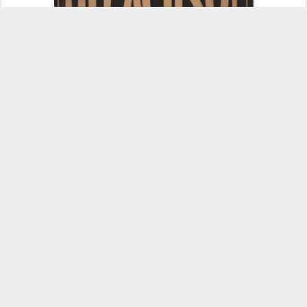
http://diogenestaurino.blogspot.com/
ELIGE ENTRE... A...
1. Un toro… BASTONITO, DE BALTASAR IBAN
2. Un encaste… VAZQUEÑO (VERAGUA)
3. Una ganadería… FERNANDO PALHA
4. Un ganadero… D. FERNANDO PALHA
5. Una finca… MONDOÑEDO, MOSQUERA CUNDINAMARCA
(COLOMBIA)
6. Fundas si, Fundas no… FUNDAS NO.
7. Un torero… EL FUNDI