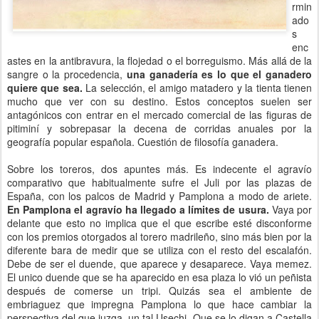
rmin
ado
s
enc
astes en la antibravura, la flojedad o el borreguismo. Más allá de la
sangre o la procedencia,
una ganadería es lo que el ganadero
quiere que sea.
La selección, el amigo matadero y la tienta tienen
mucho que ver con su destino. Estos conceptos suelen ser
antagónicos con entrar en el mercado comercial de las figuras de
pitiminí y sobrepasar la decena de corridas anuales por la
geografía popular española. Cuestión de filosofía ganadera.
Sobre los toreros, dos apuntes más. Es indecente el agravío
comparativo que habitualmente sufre el Juli por las plazas de
España, con los palcos de Madrid y Pamplona a modo de ariete.
En Pamplona el agravío ha llegado a límites de usura.
Vaya por
delante que esto no implica que el que escribe esté disconforme
con los premios otorgados al torero madrileño, sino más bien por la
diferente bara de medir que se utiliza con el resto del escalafón.
Debe de ser el duende, que aparece y desaparece. Vaya memez.
El unico duende que se ha aparecido en esa plaza lo vió un peñista
después de comerse un tripi. Quizás sea el ambiente de
embriaguez que impregna Pamplona lo que hace cambiar la
perspectiva del que juzga, un tal Usechi. Que se lo digan a Castella