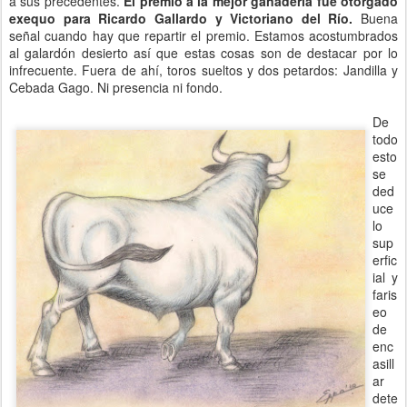
a sus precedentes.
El premio a la mejor ganadería fue otorgado
exequo para Ricardo Gallardo y Victoriano del Río.
Buena
señal cuando hay que repartir el premio. Estamos acostumbrados
al galardón desierto así que estas cosas son de destacar por lo
infrecuente. Fuera de ahí, toros sueltos y dos petardos: Jandilla y
Cebada Gago. Ni presencia ni fondo.
De
todo
esto
se
ded
uce
lo
sup
erfic
ial y
faris
eo
de
enc
asill
ar
dete