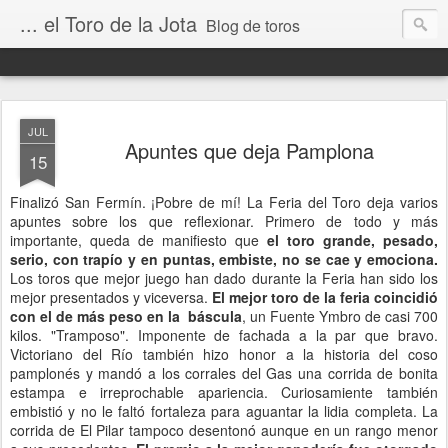
... el Toro de la Jota
Blog de toros
JUL
Apuntes que deja Pamplona
15
Finalizó San Fermín. ¡Pobre de mí! La Feria del Toro deja varios
apuntes sobre los que reflexionar. Primero de todo y más
importante, queda de manifiesto que
el toro grande, pesado,
serio, con trapío y en puntas, embiste, no se cae y emociona.
Los toros que mejor juego han dado durante la Feria han sido los
mejor presentados y viceversa.
El mejor toro de la feria coincidió
con el de más peso en la báscula
, un Fuente Ymbro de casi 700
kilos. "Tramposo". Imponente de fachada a la par que bravo.
Victoriano del Río también hizo honor a la historia del coso
pamplonés y mandó a los corrales del Gas una corrida de bonita
estampa e irreprochable apariencia. Curiosamiente también
embistió y no le faltó fortaleza para aguantar la lidia completa. La
corrida de El Pilar tampoco desentonó aunque en un rango menor