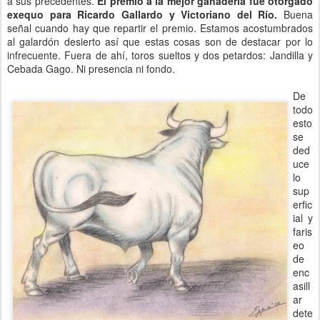
a sus precedentes.
El premio a la mejor ganadería fue otorgado
exequo para Ricardo Gallardo y Victoriano del Río.
Buena
señal cuando hay que repartir el premio. Estamos acostumbrados
al galardón desierto así que estas cosas son de destacar por lo
infrecuente. Fuera de ahí, toros sueltos y dos petardos: Jandilla y
Cebada Gago. Ni presencia ni fondo.
De
todo
esto
se
ded
uce
lo
sup
erfic
ial y
faris
eo
de
enc
asill
ar
dete