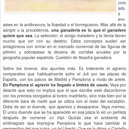
rmin
ado
s
enc
astes en la antibravura, la flojedad o el borreguismo. Más allá de la
sangre o la procedencia,
una ganadería es lo que el ganadero
quiere que sea.
La selección, el amigo matadero y la tienta tienen
mucho que ver con su destino. Estos conceptos suelen ser
antagónicos con entrar en el mercado comercial de las figuras de
pitiminí y sobrepasar la decena de corridas anuales por la
geografía popular española. Cuestión de filosofía ganadera.
Sobre los toreros, dos apuntes más. Es indecente el agravío
comparativo que habitualmente sufre el Juli por las plazas de
España, con los palcos de Madrid y Pamplona a modo de ariete.
En Pamplona el agravío ha llegado a límites de usura.
Vaya por
delante que esto no implica que el que escribe esté disconforme
con los premios otorgados al torero madrileño, sino más bien por la
diferente bara de medir que se utiliza con el resto del escalafón.
Debe de ser el duende, que aparece y desaparece. Vaya memez.
El unico duende que se ha aparecido en esa plaza lo vió un peñista
después de comerse un tripi. Quizás sea el ambiente de
embriaguez que impregna Pamplona lo que hace cambiar la
perspectiva del que juzga, un tal Usechi. Que se lo digan a Castella