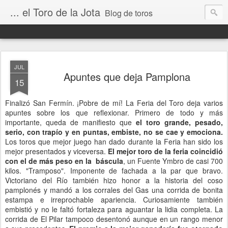
... el Toro de la Jota
Blog de toros
JUL
Apuntes que deja Pamplona
15
Finalizó San Fermín. ¡Pobre de mí! La Feria del Toro deja varios
apuntes sobre los que reflexionar. Primero de todo y más
importante, queda de manifiesto que
el toro grande, pesado,
serio, con trapío y en puntas, embiste, no se cae y emociona.
Los toros que mejor juego han dado durante la Feria han sido los
mejor presentados y viceversa.
El mejor toro de la feria coincidió
con el de más peso en la báscula
, un Fuente Ymbro de casi 700
kilos. "Tramposo". Imponente de fachada a la par que bravo.
Victoriano del Río también hizo honor a la historia del coso
pamplonés y mandó a los corrales del Gas una corrida de bonita
estampa e irreprochable apariencia. Curiosamiente también
embistió y no le faltó fortaleza para aguantar la lidia completa. La
corrida de El Pilar tampoco desentonó aunque en un rango menor