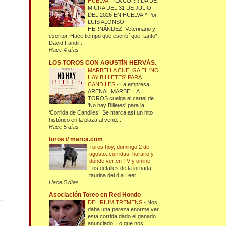
HUELVA
-
*LA CORRIDA DE
MIURA DEL 31 DE JULIO
DEL 2026 EN HUELVA.* Por
LUIS ALONSO
HERNÁNDEZ. Veterinario y
escritor. Hace tiempo que escribí que, tanto*
David Fandil...
Hace 4 días
LOS TOROS CON AGUSTÍN HERVÁS.
MARBELLA CUELGA EL 'NO
HAY BILLETES' PARA
CANDILES
-
La empresa
ARENAL MARBELLA
TOROS cuelga el cartel de
'No hay Billetes' para la
‘Corrida de Candiles’. Se marca así un hito
histórico en la plaza al vend...
Hace 5 días
toros // marca.com
Toros hoy, domingo 2 de
agosto: corridas, horario y
dónde ver en TV y online
-
Los detalles de la jornada
taurina del día Leer
Hace 5 días
Asociación Toreo en Red Hondo
DELIRIUM TREMENS
-
Nos
daba una pereza enorme ver
esta corrida dado el ganado
anunciado. Lo que nos