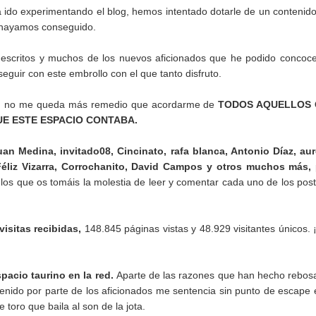
a ido experimentando el blog, hemos intentado dotarle de un contenid
o hayamos conseguido.
 escritos y muchos de los nuevos aficionados que he podido concoc
eguir con este embrollo con el que tanto disfruto.
s, no me queda más remedio que acordarme de
TODOS AQUELLOS
UE ESTE ESPACIO CONTABA.
uan Medina, invitado08, Cincinato, rafa blanca, Antonio Díaz, aur
Féliz Vizarra, Corrochanito, David Campos y otros muchos más,
s los que os tomáis la molestia de leer y comentar cada uno de los pos
visitas recibidas,
148.845 páginas vistas y 48.929 visitantes únicos.
spacio taurino en la red.
Aparte de las razones que han hecho rebos
tenido por parte de los aficionados me sentencia sin punto de escape 
 toro que baila al son de la jota.