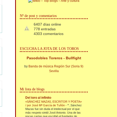
Nº de post y comentarios
6407 días online
778 entradas
4303 comentarios
ESCUCHA LA JOTA DE LOS TOROS
Pasodobles Toreros - Bullfight
by
Banda de música Región Sur (Soria 9)
Sevilla
Mi lista de blogs
Del toro al infinito
«SÁNCHEZ MAZAS, ESCRITOR Y POETA»
/ por José Mª García de Tuñón
-
*'..Sánchez
Mazas fue sin duda el intelectual por el que
más respeto sintió José Antonio. Una de las
pocas cartas que escribió el fundador de