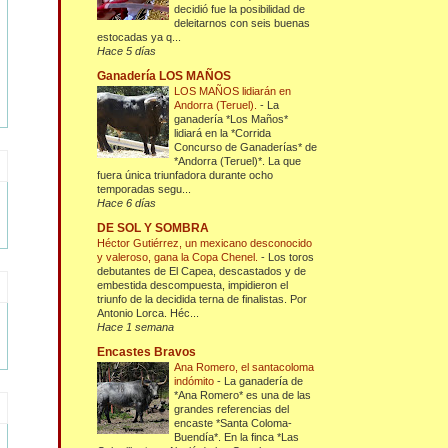
decidió fue la posibilidad de
deleitarnos con seis buenas
estocadas ya q...
Hace 5 días
Ganadería LOS MAÑOS
LOS MAÑOS lidiarán en
Andorra (Teruel).
-
La
ganadería *Los Maños*
lidiará en la *Corrida
Concurso de Ganaderías* de
*Andorra (Teruel)*. La que
fuera única triunfadora durante ocho
temporadas segu...
Hace 6 días
DE SOL Y SOMBRA
Héctor Gutiérrez, un mexicano desconocido
y valeroso, gana la Copa Chenel.
-
Los toros
debutantes de El Capea, descastados y de
embestida descompuesta, impidieron el
triunfo de la decidida terna de finalistas. Por
Antonio Lorca. Héc...
Hace 1 semana
Encastes Bravos
Ana Romero, el santacoloma
indómito
-
La ganadería de
*Ana Romero* es una de las
grandes referencias del
encaste *Santa Coloma-
Buendía*. En la finca *Las