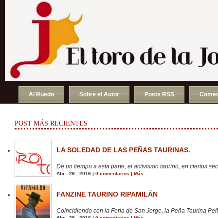
Al Ruedo
Sobre el Autor
Posts RSS
Comen
POST MÁS RECIENTES
LA SOLEDAD DE LAS PEÑAS TAURINAS.
De un tiempo a esta parte, el activismo taurino, en ciertos sect
Abr - 26 - 2016 |
0 comentarios
|
Más
FANZINE TAURINO RIPAMILÁN
Coincidiendo con la Feria de San Jorge, la Peña Taurina Peñ
Abr - 25 - 2016 |
0 comentarios
|
Más