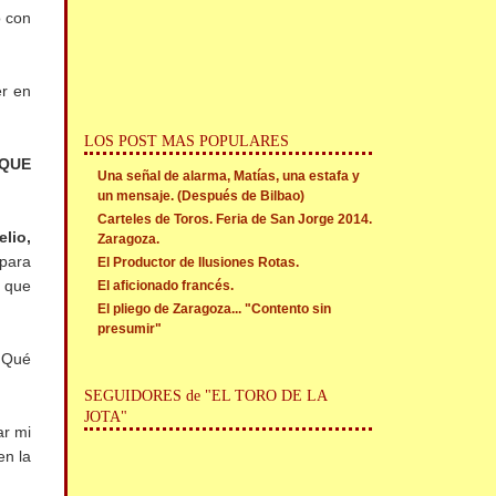
o con
er en
LOS POST MAS POPULARES
 QUE
Una señal de alarma, Matías, una estafa y
un mensaje. (Después de Bilbao)
Carteles de Toros. Feria de San Jorge 2014.
elio,
Zaragoza.
para
El Productor de Ilusiones Rotas.
t que
El aficionado francés.
El pliego de Zaragoza... "Contento sin
presumir"
 ¡Qué
SEGUIDORES de "EL TORO DE LA
JOTA"
ar mi
en la