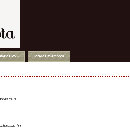
tarios RSS
Toreros miembros
ores de la...
aflorense ha...