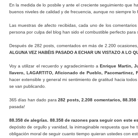
En la medida de lo posbile y ante el creciente seguimiento que h
buenos niveles de calidad y de frecuencia, aunque no siempre l
Las muestras de afecto recibidas, cada uno de los comentarios
persona por culpa del blog han sido el combustible perfecto para s
Después de 282 posts, comentados en más de 2.200 ocasione
ALGUNA VEZ HABÉIS PASADO A ECHAR UN VISTAZO A LO Q
Voy a utilizar el recuerdo y agradecimiento a
Enrique Martin, J
llavero, LAGARTITO, Aficionado de Pueblo, Pacomartinez, 
hacer extensible y general mi sentimiento de gratitud hacia todo
se van publicando.
365 días han dado para
282 posts, 2.208 comentarios, 88.358 
pasada!
88.358 de alegrías. 88.358 de razones para seguir con este e
depósito de orgullo y vanidad, la inimaginable respuesta que he 
obligación moral de seguir cuanto tiempo quieran ustedes con este