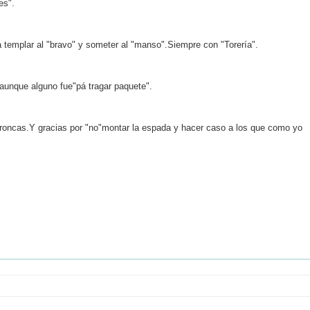
es".
 templar al "bravo" y someter al "manso".Siempre con "Torería".
 aunque alguno fue"pá tragar paquete".
 broncas.Y gracias por "no"montar la espada y hacer caso a los que como yo