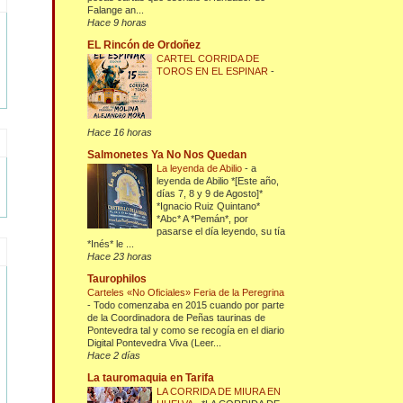
Falange an...
Hace 9 horas
EL Rincón de Ordoñez
CARTEL CORRIDA DE
TOROS EN EL ESPINAR
-
Hace 16 horas
Salmonetes Ya No Nos Quedan
La leyenda de Abilio
-
a
leyenda de Abilio *[Este año,
días 7, 8 y 9 de Agosto]*
*Ignacio Ruiz Quintano*
*Abc* A *Pemán*, por
pasarse el día leyendo, su tía
*Inés* le ...
Hace 23 horas
Taurophilos
Carteles «No Oficiales» Feria de la Peregrina
-
Todo comenzaba en 2015 cuando por parte
de la Coordinadora de Peñas taurinas de
Pontevedra tal y como se recogía en el diario
Digital Pontevedra Viva (Leer...
Hace 2 días
La tauromaquia en Tarifa
LA CORRIDA DE MIURA EN