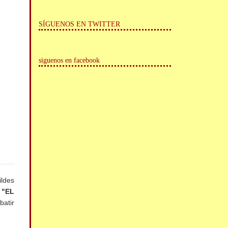
SÍGUENOS EN TWITTER
siguenos en facebook
ildes
 "EL
batir