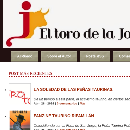
Al Ruedo
Sobre el Autor
Posts RSS
Comen
POST MÁS RECIENTES
LA SOLEDAD DE LAS PEÑAS TAURINAS.
De un tiempo a esta parte, el activismo taurino, en ciertos sect
Abr - 26 - 2016 |
0 comentarios
|
Más
FANZINE TAURINO RIPAMILÁN
Coincidiendo con la Feria de San Jorge, la Peña Taurina Peñ
Abr - 25 - 2016 |
0 comentarios
|
Más