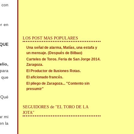
o con
er en
LOS POST MAS POPULARES
 QUE
Una señal de alarma, Matías, una estafa y
un mensaje. (Después de Bilbao)
Carteles de Toros. Feria de San Jorge 2014.
elio,
Zaragoza.
para
El Productor de Ilusiones Rotas.
t que
El aficionado francés.
El pliego de Zaragoza... "Contento sin
presumir"
 ¡Qué
SEGUIDORES de "EL TORO DE LA
JOTA"
ar mi
en la