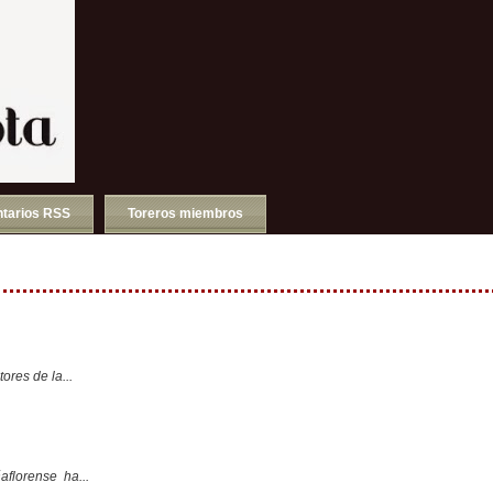
tarios RSS
Toreros miembros
ores de la...
aflorense ha...