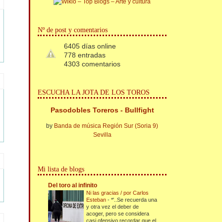
Nº de post y comentarios
6405 días online
778 entradas
4303 comentarios
ESCUCHA LA JOTA DE LOS TOROS
Pasodobles Toreros - Bullfight
by
Banda de música Región Sur (Soria 9)
Sevilla
Mi lista de blogs
Del toro al infinito
Ni las gracias / por Carlos
Esteban
-
*'..Se recuerda una
y otra vez el deber de
acoger, pero se considera
casi ofensivo recordar que el