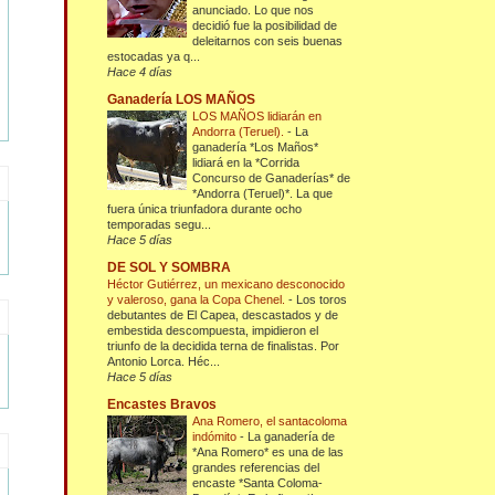
anunciado. Lo que nos
decidió fue la posibilidad de
deleitarnos con seis buenas
estocadas ya q...
Hace 4 días
Ganadería LOS MAÑOS
LOS MAÑOS lidiarán en
Andorra (Teruel).
-
La
ganadería *Los Maños*
lidiará en la *Corrida
Concurso de Ganaderías* de
*Andorra (Teruel)*. La que
fuera única triunfadora durante ocho
temporadas segu...
Hace 5 días
DE SOL Y SOMBRA
Héctor Gutiérrez, un mexicano desconocido
y valeroso, gana la Copa Chenel.
-
Los toros
debutantes de El Capea, descastados y de
embestida descompuesta, impidieron el
triunfo de la decidida terna de finalistas. Por
Antonio Lorca. Héc...
Hace 5 días
Encastes Bravos
Ana Romero, el santacoloma
indómito
-
La ganadería de
*Ana Romero* es una de las
grandes referencias del
encaste *Santa Coloma-