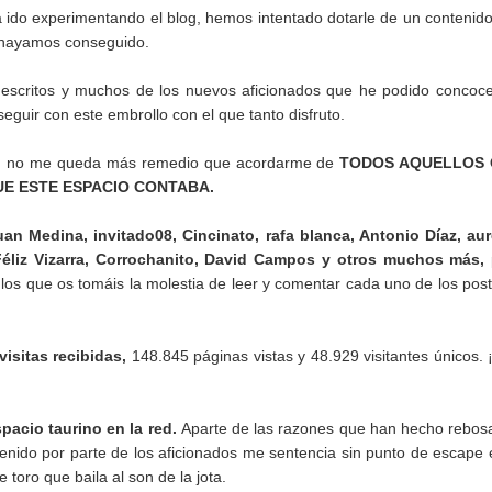
a ido experimentando el blog, hemos intentado dotarle de un contenid
o hayamos conseguido.
 escritos y muchos de los nuevos aficionados que he podido concoc
eguir con este embrollo con el que tanto disfruto.
s, no me queda más remedio que acordarme de
TODOS AQUELLOS
UE ESTE ESPACIO CONTABA.
uan Medina, invitado08, Cincinato, rafa blanca, Antonio Díaz, aur
Féliz Vizarra, Corrochanito, David Campos y otros muchos más,
s los que os tomáis la molestia de leer y comentar cada uno de los pos
visitas recibidas,
148.845 páginas vistas y 48.929 visitantes únicos.
spacio taurino en la red.
Aparte de las razones que han hecho rebos
tenido por parte de los aficionados me sentencia sin punto de escape 
 toro que baila al son de la jota.