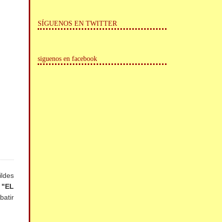
SÍGUENOS EN TWITTER
siguenos en facebook
ildes
 "EL
batir