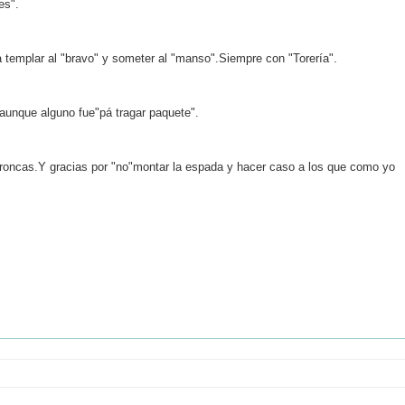
es".
 templar al "bravo" y someter al "manso".Siempre con "Torería".
 aunque alguno fue"pá tragar paquete".
 broncas.Y gracias por "no"montar la espada y hacer caso a los que como yo