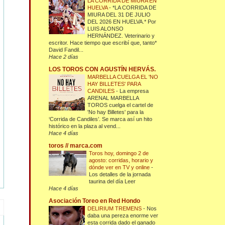
LA CORRIDA DE MIURA EN
HUELVA
-
*LA CORRIDA DE
MIURA DEL 31 DE JULIO
DEL 2026 EN HUELVA.* Por
LUIS ALONSO
HERNÁNDEZ. Veterinario y
escritor. Hace tiempo que escribí que, tanto*
David Fandil...
Hace 2 días
LOS TOROS CON AGUSTÍN HERVÁS.
MARBELLA CUELGA EL 'NO
HAY BILLETES' PARA
CANDILES
-
La empresa
ARENAL MARBELLA
TOROS cuelga el cartel de
'No hay Billetes' para la
‘Corrida de Candiles’. Se marca así un hito
histórico en la plaza al vend...
Hace 4 días
toros // marca.com
Toros hoy, domingo 2 de
agosto: corridas, horario y
dónde ver en TV y online
-
Los detalles de la jornada
taurina del día Leer
Hace 4 días
Asociación Toreo en Red Hondo
DELIRIUM TREMENS
-
Nos
daba una pereza enorme ver
esta corrida dado el ganado