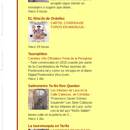
acogido sigue siendo un
extranjero o sugerir que deber...
Hace 5 horas
EL Rincón de Ordoñez
CARTEL CORRIDA DE
TOROS EN ANDAGUA
-
Hace 19 horas
Taurophilos
Carteles «No Oficiales» Feria de la Peregrina
-
Todo comenzaba en 2015 cuando por parte
de la Coordinadora de Peñas taurinas de
Pontevedra tal y como se recogía en el diario
Digital Pontevedra Viva (Leer...
Hace 1 día
Salmonetes Ya No Nos Quedan
Los Infantes de Lara en la
Calle Cabezas, de Córdoba
-
*Francisco Javier Gómez
Izquierdo* Las Siete Cabezas
de los Infantes de Lara -ocho
con la del ayo *Nuño Salido*-
tienen calle en la judería de C...
Hace 1 día
La tauromaquia en Tarifa