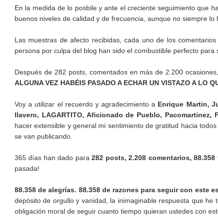
En la medida de lo posbile y ante el creciente seguimiento que h
buenos niveles de calidad y de frecuencia, aunque no siempre l
Las muestras de afecto recibidas, cada uno de los comentarios
persona por culpa del blog han sido el combustible perfecto para s
Después de 282 posts, comentados en más de 2.200 ocasione
ALGUNA VEZ HABÉIS PASADO A ECHAR UN VISTAZO A LO Q
Voy a utilizar el recuerdo y agradecimiento a
Enrique Martin, J
llavero, LAGARTITO, Aficionado de Pueblo, Pacomartinez, 
hacer extensible y general mi sentimiento de gratitud hacia todo
se van publicando.
365 días han dado para
282 posts, 2.208 comentarios, 88.358 
pasada!
88.358 de alegrías. 88.358 de razones para seguir con este e
depósito de orgullo y vanidad, la inimaginable respuesta que he 
obligación moral de seguir cuanto tiempo quieran ustedes con este