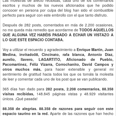
Las muestras de afecto recibidas, cada uno de los comentarios
escritos y muchos de los nuevos aficionados que he podido
concocer en persona por culpa del blog han sido el combustible
perfecto para seguir con este embrollo con el que tanto disfruto.
Después de 282 posts, comentados en más de 2.200 ocasiones,
no me queda más remedio que acordarme de
TODOS AQUELLOS
QUE ALGUNA VEZ HABÉIS PASADO A ECHAR UN VISTAZO A
LO QUE ESTE ESPACIO CONTABA.
Voy a utilizar el recuerdo y agradecimiento a
Enrique Martin, Juan
Medina, invitado08, Cincinato, rafa blanca, Antonio Díaz,
aurelio, llavero, LAGARTITO, Aficionado de Pueblo,
Pacomartinez, Féliz Vizarra, Corrochanito, David Campos y
otros muchos más,
para hacer extensible y general mi
sentimiento de gratitud hacia todos los que os tomáis la molestia
de leer y comentar cada uno de los post que se van publicando.
365 días han dado para
282 posts, 2.208 comentarios, 88.358
visitas recibidas,
148.845 páginas vistas y 48.929 visitantes
únicos. ¡Qué pasada!
88.358 de alegrías. 88.358 de razones para seguir con este
espacio taurino en la red.
Aparte de las razones que han hecho