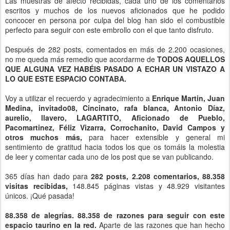
Las muestras de afecto recibidas, cada uno de los comentarios
escritos y muchos de los nuevos aficionados que he podido
concocer en persona por culpa del blog han sido el combustible
perfecto para seguir con este embrollo con el que tanto disfruto.
Después de 282 posts, comentados en más de 2.200 ocasiones,
no me queda más remedio que acordarme de
TODOS AQUELLOS
QUE ALGUNA VEZ HABÉIS PASADO A ECHAR UN VISTAZO A
LO QUE ESTE ESPACIO CONTABA.
Voy a utilizar el recuerdo y agradecimiento a
Enrique Martin, Juan
Medina, invitado08, Cincinato, rafa blanca, Antonio Díaz,
aurelio, llavero, LAGARTITO, Aficionado de Pueblo,
Pacomartinez, Féliz Vizarra, Corrochanito, David Campos y
otros muchos más,
para hacer extensible y general mi
sentimiento de gratitud hacia todos los que os tomáis la molestia
de leer y comentar cada uno de los post que se van publicando.
365 días han dado para
282 posts, 2.208 comentarios, 88.358
visitas recibidas,
148.845 páginas vistas y 48.929 visitantes
únicos. ¡Qué pasada!
88.358 de alegrías. 88.358 de razones para seguir con este
espacio taurino en la red.
Aparte de las razones que han hecho