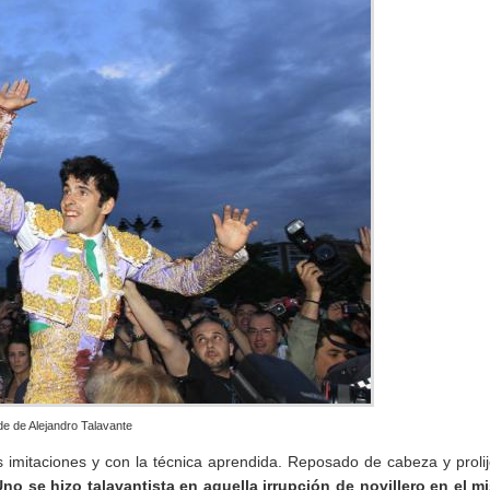
e de Alejandro Talavante
s imitaciones y con la técnica aprendida. Reposado de cabeza y proli
Uno se hizo talavantista en aquella irrupción de novillero en el 