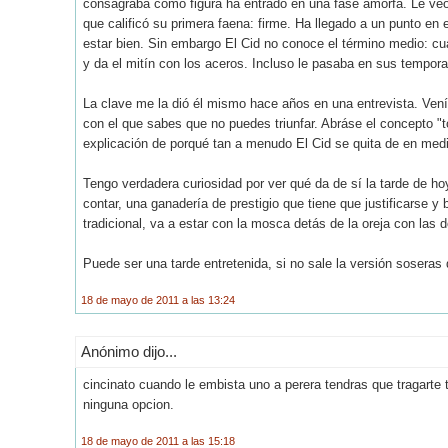
consagraba como figura ha entrado en una fase amorfa. Le veo 
que calificó su primera faena: firme. Ha llegado a un punto en 
estar bien. Sin embargo El Cid no conoce el término medio: c
y da el mitín con los aceros. Incluso le pasaba en sus tempor
La clave me la dió él mismo hace años en una entrevista. Vení
con el que sabes que no puedes triunfar. Abráse el concepto "t
explicación de porqué tan a menudo El Cid se quita de en med
Tengo verdadera curiosidad por ver qué da de sí la tarde de ho
contar, una ganadería de prestigio que tiene que justificarse y 
tradicional, va a estar con la mosca detás de la oreja con las 
Puede ser una tarde entretenida, si no sale la versión soseras 
18 de mayo de 2011 a las 13:24
Anónimo dijo...
cincinato cuando le embista uno a perera tendras que tragarte t
ninguna opcion.
18 de mayo de 2011 a las 15:18