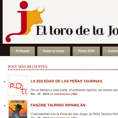
Al Ruedo
Sobre el Autor
Posts RSS
Comen
POST MÁS RECIENTES
LA SOLEDAD DE LAS PEÑAS TAURINAS.
De un tiempo a esta parte, el activismo taurino, en ciertos sect
Abr - 26 - 2016 |
0 comentarios
|
Más
FANZINE TAURINO RIPAMILÁN
Coincidiendo con la Feria de San Jorge, la Peña Taurina Peñ
Abr - 25 - 2016 |
0 comentarios
|
Más