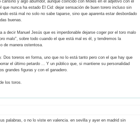
cansino y algo aburridor, aunque coincido con Molés en el adjetivo con el
el que nunca ha estado El Cid: dejar sensación de buen torero incluso sin
uando está mal no solo no sabe taparse, sino que aparenta estar desbordado
adas buenas.
a a decir Manuel Jesús que es imperdonable dejarse coger por el toro malo
oro malo", sobre todo cuando el que está mal es él, y tendremos la
io de manera ostentosa.
y. Dos toreros en forma, uno que no lo está tanto pero con el que hay que
borrar el último petardo ... Y un público que, si mantiene su personalidad
dos grandes figuras y con el ganadero.
de los toros.
us palabras, o no lo viste en valencia. en sevilla y ayer en madrid sin