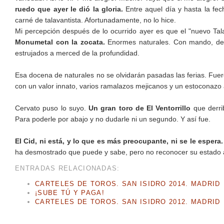
ruedo que ayer le dió la gloria.
Entre aquel día y hasta la fe
carné de talavantista. Afortunadamente, no lo hice.
Mi percepción después de lo ocurrido ayer es que el "nuevo Tala
Monumetal con la zocata.
Enormes naturales. Con mando, de 
estrujados a merced de la profundidad.
Esa docena de naturales no se olvidarán pasadas las ferias. Fuer
con un valor innato, varios ramalazos mejicanos y un estoconazo 
Cervato puso lo suyo.
Un gran toro de El Ventorrillo
que derrib
Para poderle por abajo y no dudarle ni un segundo. Y así fue.
El Cid, ni está, y lo que es más preocupante, ni se le espera.
ha desmostrado que puede y sabe, pero no reconocer su estado a
ENTRADAS RELACIONADAS:
CARTELES DE TOROS. SAN ISIDRO 2014. MADRID
¡SUBE TÚ Y PAGA!
CARTELES DE TOROS. SAN ISIDRO 2012. MADRID