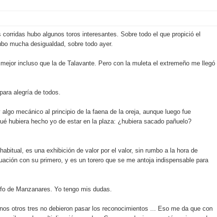
corridas hubo algunos toros interesantes. Sobre todo el que propició el
hubo mucha desigualdad, sobre todo ayer.
jor incluso que la de Talavante. Pero con la muleta el extremeño me llegó
ara alegría de todos.
 algo mecánico al principio de la faena de la oreja, aunque luego fue
é hubiera hecho yo de estar en la plaza: ¿hubiera sacado pañuelo?
bitual, es una exhibición de valor por el valor, sin rumbo a la hora de
tuación con su primero, y es un torero que se me antoja indispensable para
unfo de Manzanares. Yo tengo mis dudas.
nos otros tres no debieron pasar los reconocimientos ... Eso me da que con