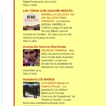
Digital Pontevedra Viva (Leer...
Hace 2 días
LOS TOROS CON AGUSTÍN HERVÁS.
MARBELLA CUELGA EL 'NO
HAY BILLETES' PARA
CANDILES
-
La empresa
ARENAL MARBELLA
TOROS cuelga el cartel de
'No hay Billetes' para la
‘Corrida de Candiles’. Se marca así un hito
histórico en la plaza al vend...
Hace 5 días
Asociación Toreo en Red Hondo
DELIRIUM TREMENS
-
Nos
daba una pereza enorme ver
esta corrida dado el ganado
anunciado. Lo que nos
decidió fue la posibilidad de
deleitarnos con seis buenas
estocadas ya q...
Hace 5 días
Ganadería LOS MAÑOS
LOS MAÑOS lidiarán en
Andorra (Teruel).
-
La
ganadería *Los Maños*
lidiará en la *Corrida
Concurso de Ganaderías* de
*Andorra (Teruel)*. La que
fuera única triunfadora durante ocho