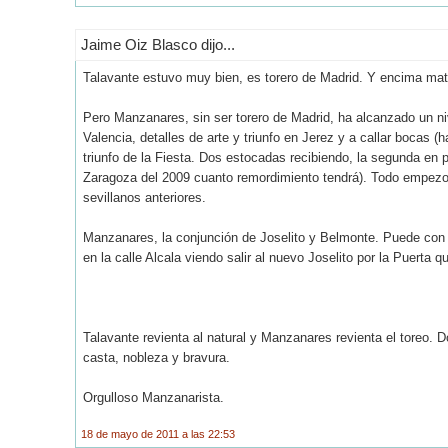
Jaime Oiz Blasco dijo...
Talavante estuvo muy bien, es torero de Madrid. Y encima mató
Pero Manzanares, sin ser torero de Madrid, ha alcanzado un nivel
Valencia, detalles de arte y triunfo en Jerez y a callar boca
triunfo de la Fiesta. Dos estocadas recibiendo, la segunda en p
Zaragoza del 2009 cuanto remordimiento tendrá). Todo empezo 
sevillanos anteriores.
Manzanares, la conjunción de Joselito y Belmonte. Puede con
en la calle Alcala viendo salir al nuevo Joselito por la Puerta q
Talavante revienta al natural y Manzanares revienta el toreo. 
casta, nobleza y bravura.
Orgulloso Manzanarista.
18 de mayo de 2011 a las 22:53