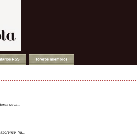
tarios RSS
Toreros miembros
ores de la...
aflorense ha...