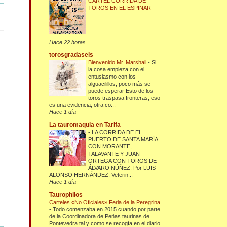
CARTEL CORRIDA DE
TOROS EN EL ESPINAR
-
Hace 22 horas
torosgradaseis
Bienvenido Mr. Marshall
-
Si
la cosa empieza con el
entusiasmo con los
alguacilillos, poco más se
puede esperar Esto de los
toros traspasa fronteras, eso
es una evidencia; otra co...
Hace 1 día
La tauromaquia en Tarifa
-
LA CORRIDA DE EL
PUERTO DE SANTA MARÍA
CON MORANTE,
TALAVANTE Y JUAN
ORTEGA CON TOROS DE
ÁLVARO NÚÑEZ. Por LUIS
ALONSO HERNÁNDEZ. Veterin...
Hace 1 día
Taurophilos
Carteles «No Oficiales» Feria de la Peregrina
-
Todo comenzaba en 2015 cuando por parte
de la Coordinadora de Peñas taurinas de
Pontevedra tal y como se recogía en el diario