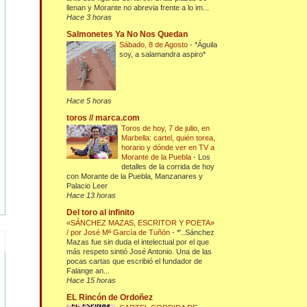
llenan y Morante no abrevia frente a lo im...
Hace 3 horas
Salmonetes Ya No Nos Quedan
Sábado, 8 de Agosto
-
*Águila
soy, a salamandra aspiro*
Hace 5 horas
toros // marca.com
Toros de hoy, 7 de julio, en
Marbella: cartel, quién torea,
horario y dónde ver en TV a
Morante de la Puebla
-
Los
detalles de la corrida de hoy
con Morante de la Puebla, Manzanares y
Palacio Leer
Hace 13 horas
Del toro al infinito
«SÁNCHEZ MAZAS, ESCRITOR Y POETA»
/ por José Mª García de Tuñón
-
*'..Sánchez
Mazas fue sin duda el intelectual por el que
más respeto sintió José Antonio. Una de las
pocas cartas que escribió el fundador de
Falange an...
Hace 15 horas
EL Rincón de Ordoñez