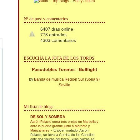
Nº de post y comentarios
6407 días online
778 entradas
4303 comentarios
ESCUCHA LA JOTA DE LOS TOROS
Pasodobles Toreros - Bullfight
by
Banda de música Región Sur (Soria 9)
Sevilla
Mi lista de blogs
DE SOL Y SOMBRA
Aarón Palacio corta tres orejas en Marbella y
abre la puerta grande junto a Morante y
Manzanares.
-
El joven matador Aarón
Palacio, se lleva la Corrida de los Candiles
ante dos figuras del toreo. Si las plazas se