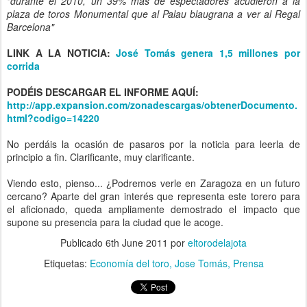
"durante el 2010, un 39% más de espectadores acudieron a la
plaza de toros Monumental que al Palau blaugrana a ver al Regal
Barcelona"
LINK A LA NOTICIA:
José Tomás genera 1,5 millones por
corrida
PODÉIS DESCARGAR EL INFORME AQUÍ:
http://app.expansion.com/zonadescargas/obtenerDocumento.
html?codigo=14220
No perdáis la ocasión de pasaros por la noticia para leerla de
principio a fin. Clarificante, muy clarificante.
Viendo esto, pienso... ¿Podremos verle en Zaragoza en un futuro
cercano? Aparte del gran interés que representa este torero para
el aficionado, queda ampliamente demostrado el impacto que
supone su presencia para la ciudad que le acoge.
Publicado
6th June 2011
por
eltorodelajota
Etiquetas:
Economía del toro
Jose Tomás
Prensa