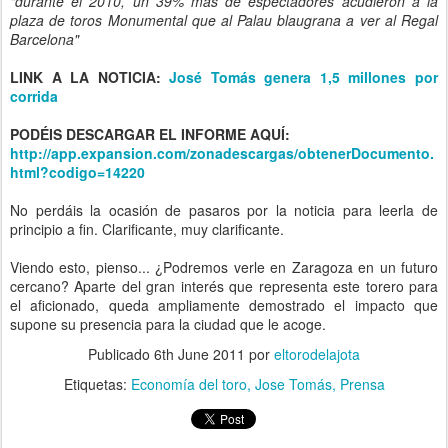
"durante el 2010, un 39% más de espectadores acudieron a la
plaza de toros Monumental que al Palau blaugrana a ver al Regal
Barcelona"
LINK A LA NOTICIA:
José Tomás genera 1,5 millones por
corrida
PODÉIS DESCARGAR EL INFORME AQUÍ:
http://app.expansion.com/zonadescargas/obtenerDocumento.
html?codigo=14220
No perdáis la ocasión de pasaros por la noticia para leerla de
principio a fin. Clarificante, muy clarificante.
Viendo esto, pienso... ¿Podremos verle en Zaragoza en un futuro
cercano? Aparte del gran interés que representa este torero para
el aficionado, queda ampliamente demostrado el impacto que
supone su presencia para la ciudad que le acoge.
Publicado
6th June 2011
por
eltorodelajota
Etiquetas:
Economía del toro
Jose Tomás
Prensa