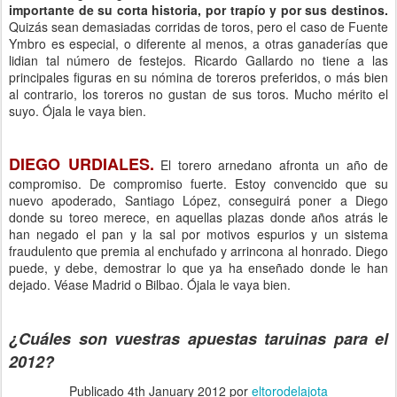
importante de su corta historia, por trapío y por sus destinos.
Quizás sean demasiadas corridas de toros, pero el caso de Fuente
Ymbro es especial, o diferente al menos, a otras ganaderías que
lidian tal número de festejos. Ricardo Gallardo no tiene a las
principales figuras en su nómina de toreros preferidos, o más bien
al contrario, los toreros no gustan de sus toros. Mucho mérito el
suyo. Ójala le vaya bien.
DIEGO URDIALES.
El torero arnedano afronta un año de
compromiso. De compromiso fuerte. Estoy convencido que su
nuevo apoderado, Santiago López, conseguirá poner a Diego
donde su toreo merece, en aquellas plazas donde años atrás le
han negado el pan y la sal por motivos espurios y un sistema
fraudulento que premia al enchufado y arrincona al honrado. Diego
puede, y debe, demostrar lo que ya ha enseñado donde le han
dejado. Véase Madrid o Bilbao. Ójala le vaya bien.
¿Cuáles son vuestras apuestas taruinas para el
2012?
Publicado
4th January 2012
por
eltorodelajota