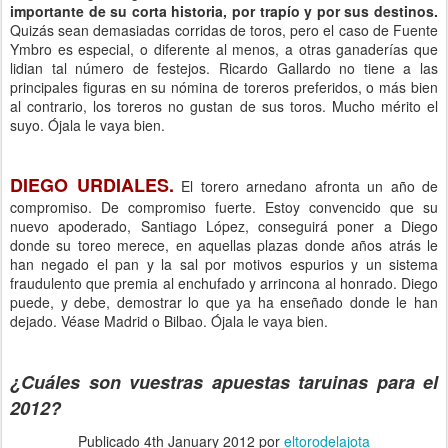
importante de su corta historia, por trapío y por sus destinos.
Quizás sean demasiadas corridas de toros, pero el caso de Fuente
Ymbro es especial, o diferente al menos, a otras ganaderías que
lidian tal número de festejos. Ricardo Gallardo no tiene a las
principales figuras en su nómina de toreros preferidos, o más bien
al contrario, los toreros no gustan de sus toros. Mucho mérito el
suyo. Ójala le vaya bien.
DIEGO URDIALES.
El torero arnedano afronta un año de
compromiso. De compromiso fuerte. Estoy convencido que su
nuevo apoderado, Santiago López, conseguirá poner a Diego
donde su toreo merece, en aquellas plazas donde años atrás le
han negado el pan y la sal por motivos espurios y un sistema
fraudulento que premia al enchufado y arrincona al honrado. Diego
puede, y debe, demostrar lo que ya ha enseñado donde le han
dejado. Véase Madrid o Bilbao. Ójala le vaya bien.
¿Cuáles son vuestras apuestas taruinas para el
2012?
Publicado
4th January 2012
por
eltorodelajota