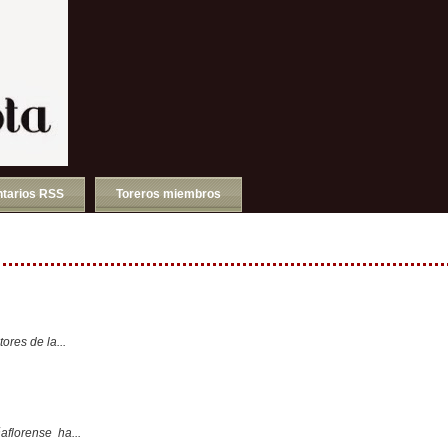
tarios RSS
Toreros miembros
ores de la...
aflorense ha...