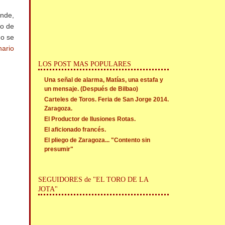
onde,
io de
mo se
nario
LOS POST MAS POPULARES
Una señal de alarma, Matías, una estafa y
un mensaje. (Después de Bilbao)
Carteles de Toros. Feria de San Jorge 2014.
Zaragoza.
El Productor de Ilusiones Rotas.
El aficionado francés.
El pliego de Zaragoza... "Contento sin
presumir"
SEGUIDORES de "EL TORO DE LA
JOTA"