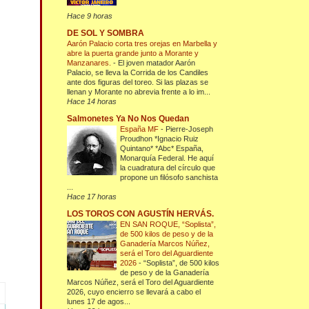
Hace 9 horas
DE SOL Y SOMBRA
Aarón Palacio corta tres orejas en Marbella y
abre la puerta grande junto a Morante y
Manzanares.
-
El joven matador Aarón
Palacio, se lleva la Corrida de los Candiles
ante dos figuras del toreo. Si las plazas se
llenan y Morante no abrevia frente a lo im...
Hace 14 horas
Salmonetes Ya No Nos Quedan
España MF
-
Pierre-Joseph
Proudhon *Ignacio Ruiz
Quintano* *Abc* España,
Monarquía Federal. He aquí
la cuadratura del círculo que
propone un filósofo sanchista
...
Hace 17 horas
LOS TOROS CON AGUSTÍN HERVÁS.
EN SAN ROQUE, “Soplista”,
de 500 kilos de peso y de la
Ganadería Marcos Núñez,
será el Toro del Aguardiente
2026
-
“Soplista”, de 500 kilos
de peso y de la Ganadería
Marcos Núñez, será el Toro del Aguardiente
2026, cuyo encierro se llevará a cabo el
lunes 17 de agos...