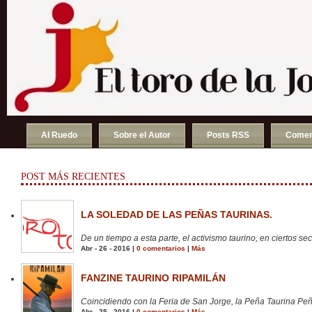
Al Ruedo
Sobre el Autor
Posts RSS
Comen
POST MÁS RECIENTES
LA SOLEDAD DE LAS PEÑAS TAURINAS.
De un tiempo a esta parte, el activismo taurino, en ciertos sect
Abr - 26 - 2016 |
0 comentarios
|
Más
FANZINE TAURINO RIPAMILÁN
Coincidiendo con la Feria de San Jorge, la Peña Taurina Peñ
Abr - 25 - 2016 |
0 comentarios
|
Más