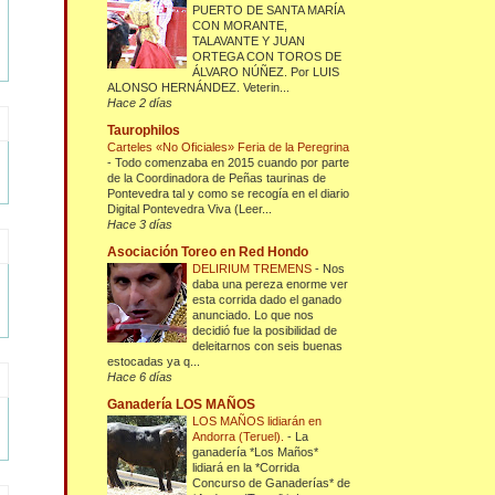
PUERTO DE SANTA MARÍA
CON MORANTE,
TALAVANTE Y JUAN
ORTEGA CON TOROS DE
ÁLVARO NÚÑEZ. Por LUIS
ALONSO HERNÁNDEZ. Veterin...
Hace 2 días
Taurophilos
Carteles «No Oficiales» Feria de la Peregrina
-
Todo comenzaba en 2015 cuando por parte
de la Coordinadora de Peñas taurinas de
Pontevedra tal y como se recogía en el diario
Digital Pontevedra Viva (Leer...
Hace 3 días
Asociación Toreo en Red Hondo
DELIRIUM TREMENS
-
Nos
daba una pereza enorme ver
esta corrida dado el ganado
anunciado. Lo que nos
decidió fue la posibilidad de
deleitarnos con seis buenas
estocadas ya q...
Hace 6 días
Ganadería LOS MAÑOS
LOS MAÑOS lidiarán en
Andorra (Teruel).
-
La
ganadería *Los Maños*
lidiará en la *Corrida
Concurso de Ganaderías* de