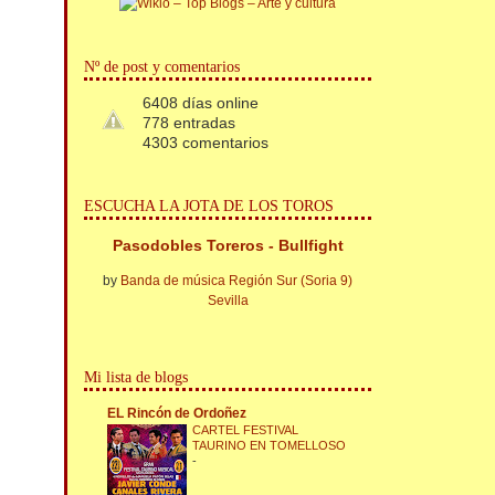
Nº de post y comentarios
6408 días online
778 entradas
4303 comentarios
ESCUCHA LA JOTA DE LOS TOROS
Pasodobles Toreros - Bullfight
by
Banda de música Región Sur (Soria 9)
Sevilla
Mi lista de blogs
EL Rincón de Ordoñez
CARTEL FESTIVAL
TAURINO EN TOMELLOSO
-