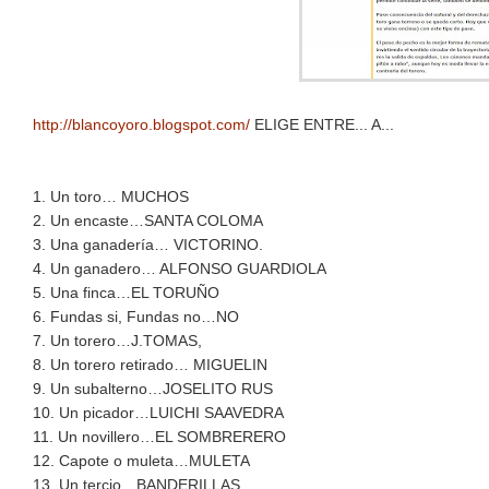
http://blancoyoro.blogspot.com/
ELIGE ENTRE... A...
1. Un toro… MUCHOS
2. Un encaste…SANTA COLOMA
3. Una ganadería… VICTORINO.
4. Un ganadero… ALFONSO GUARDIOLA
5. Una finca…EL TORUÑO
6. Fundas si, Fundas no…NO
7. Un torero…J.TOMAS,
8. Un torero retirado… MIGUELIN
9. Un subalterno…JOSELITO RUS
10. Un picador…LUICHI SAAVEDRA
11. Un novillero…EL SOMBRERERO
12. Capote o muleta…MULETA
13. Un tercio…BANDERILLAS