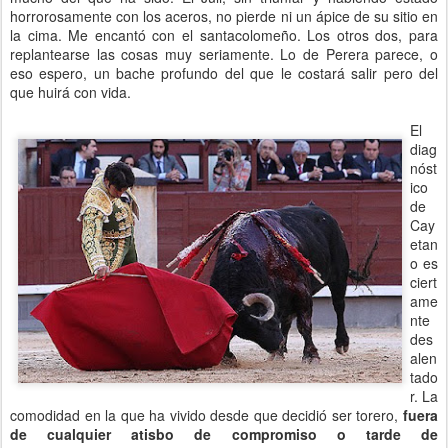
horrorosamente con los aceros, no pierde ni un ápice de su sitio en
la cima. Me encantó con el santacolomeño. Los otros dos, para
replantearse las cosas muy seriamente. Lo de Perera parece, o
eso espero, un bache profundo del que le costará salir pero del
que huirá con vida.
El
diag
nóst
ico
de
Cay
etan
o es
ciert
ame
nte
des
alen
tado
r. La
comodidad en la que ha vivido desde que decidió ser torero,
fuera
de cualquier atisbo de compromiso o tarde de