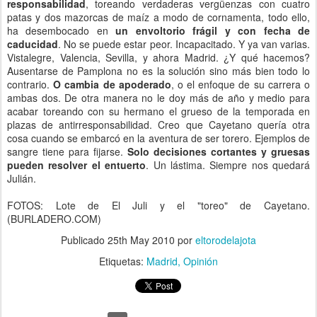
responsabilidad
, toreando verdaderas vergüenzas con cuatro
patas y dos mazorcas de maíz a modo de cornamenta, todo ello,
ha desembocado en
un envoltorio frágil y con fecha de
caducidad
. No se puede estar peor. Incapacitado. Y ya van varias.
Vistalegre, Valencia, Sevilla, y ahora Madrid. ¿Y qué hacemos?
Ausentarse de Pamplona no es la solución sino más bien todo lo
contrario.
O cambia de apoderado
, o el enfoque de su carrera o
ambas dos. De otra manera no le doy más de año y medio para
acabar toreando con su hermano el grueso de la temporada en
plazas de antirresponsabilidad. Creo que Cayetano quería otra
cosa cuando se embarcó en la aventura de ser torero. Ejemplos de
sangre tiene para fijarse.
Solo decisiones cortantes y gruesas
pueden resolver el entuerto
. Un lástima. Siempre nos quedará
Julián.
FOTOS: Lote de El Juli y el "toreo" de Cayetano.
(BURLADERO.COM)
Publicado
25th May 2010
por
eltorodelajota
Etiquetas:
Madrid
Opinión