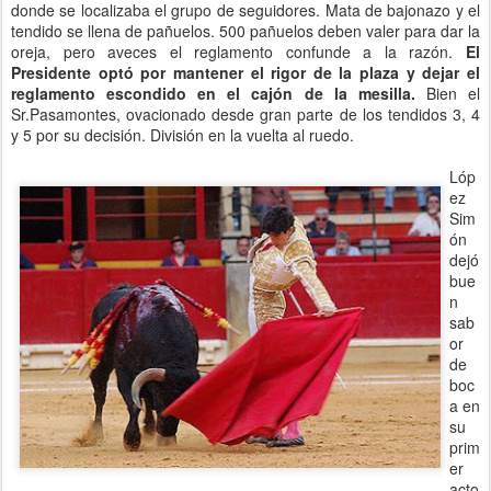
donde se localizaba el grupo de seguidores. Mata de bajonazo y el
tendido se llena de pañuelos. 500 pañuelos deben valer para dar la
oreja, pero aveces el reglamento confunde a la razón.
El
Presidente optó por mantener el rigor de la plaza y dejar el
reglamento escondido en el cajón de la mesilla.
Bien el
Sr.Pasamontes, ovacionado desde gran parte de los tendidos 3, 4
y 5 por su decisión. División en la vuelta al ruedo.
Lóp
ez
Sim
ón
dejó
bue
n
sab
or
de
boc
a en
su
prim
er
acto