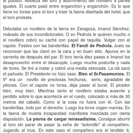
al público. Nobleza del toro y aburrimiento del novillero a partes
iguales. El cuarto pasó entre enganchón y enganchón. Es lo que
tiene no torear para el toro y traer la faena diseñada del hotel, que
el toro protesta.
Debutaba un novillero de la tierra en Zaragoza, Imanol Sánchez,
rodeado de sus incondicionales. O en Pedrola le quieren mucho o
el novillero cobró su caché con papel de taquilla. Vulgar con el
capote. Festivo con las banderillas.
El Fandi de Pedrola.
Justo es
reconocer que las clavó en la cara y en buen sitio. Apuros en la
carrerita de después del par. El toro tenía diez pases e Imanol los
desaprovechó entre el desacople. Luego mucha posturita y nada
de toreo. Se tiró a matar y cobró una media estocada. La clá sacó
el pañuelo. El Presidente no hizo caso.
Bien el Sr.Pasamontes.
El
5º era un novillo de preciosas hechuras, serio, agradable de
pitones. Con el capote no torea, deja pasar al burel. El picador
bien, muy bien. Mientras tanto el novillero estaba ausente y
perdido sobre lo que acontecía en el ruedo, colocado a más de 30
metros del caballo. Como si la cosa no fuera con él. Con las
banderillas, todo por el derecho. Luego los toros cogen manías. En
la faena de muleta incapacidad manifiesta mezclada con cierta
disposición.
La pierna de cargar retrasadísima.
Consigue aburrir
al toro sin parar de pasar la seña de
"solomillo"
al compañero.
Jugando al mus. En este caso el compañero era el tendido 6,