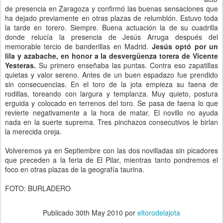
de presencia en Zaragoza y confirmó las buenas sensaciones que
ha dejado previamente en otras plazas de relumblón. Estuvo toda
la tarde en torero. Siempre. Buena actuación la de su cuadrilla
donde relucía la presencia de Jesús Arruga después del
memorable tercio de banderillas en Madrid.
Jesús optó por un
lila y azabache, en honor a la desvergüenza torera de Vicente
Yesteras.
Su primero enseñaba las puntas. Contra eso zapatillas
quietas y valor sereno. Antes de un buen espadazo fue prendido
sin consecuencias. En el toro de la jota empieza su faena de
rodillas, toreando con largura y templanza. Muy quieto, postura
erguida y colocado en terrenos del toro. Se pasa de faena lo que
revierte negativamente a la hora de matar. El novillo no ayuda
nada en la suerte suprema. Tres pinchazos consecutivos le birlan
la merecida oreja.
Volveremos ya en Septiembre con las dos novilladas sin picadores
que preceden a la feria de El Pilar, mientras tanto pondremos el
foco en otras plazas de la geografía taurina.
FOTO: BURLADERO
Publicado
30th May 2010
por
eltorodelajota