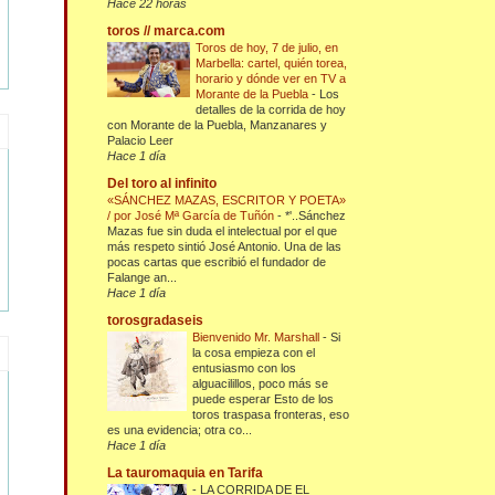
Hace 22 horas
toros // marca.com
Toros de hoy, 7 de julio, en
Marbella: cartel, quién torea,
horario y dónde ver en TV a
Morante de la Puebla
-
Los
detalles de la corrida de hoy
con Morante de la Puebla, Manzanares y
Palacio Leer
Hace 1 día
Del toro al infinito
«SÁNCHEZ MAZAS, ESCRITOR Y POETA»
/ por José Mª García de Tuñón
-
*'..Sánchez
Mazas fue sin duda el intelectual por el que
más respeto sintió José Antonio. Una de las
pocas cartas que escribió el fundador de
Falange an...
Hace 1 día
torosgradaseis
Bienvenido Mr. Marshall
-
Si
la cosa empieza con el
entusiasmo con los
alguacilillos, poco más se
puede esperar Esto de los
toros traspasa fronteras, eso
es una evidencia; otra co...
Hace 1 día
La tauromaquia en Tarifa
-
LA CORRIDA DE EL