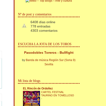
Nº de post y comentarios
6408 días online
778 entradas
4303 comentarios
ESCUCHA LA JOTA DE LOS TOROS
Pasodobles Toreros - Bullfight
by
Banda de música Región Sur (Soria 9)
Sevilla
Mi lista de blogs
EL Rincón de Ordoñez
CARTEL FESTIVAL
TAURINO EN TOMELLOSO
-