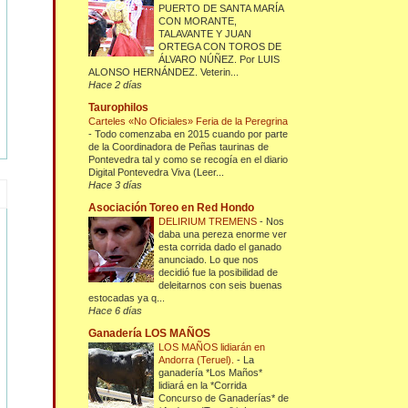
PUERTO DE SANTA MARÍA
CON MORANTE,
TALAVANTE Y JUAN
ORTEGA CON TOROS DE
ÁLVARO NÚÑEZ. Por LUIS
ALONSO HERNÁNDEZ. Veterin...
Hace 2 días
Taurophilos
Carteles «No Oficiales» Feria de la Peregrina
-
Todo comenzaba en 2015 cuando por parte
de la Coordinadora de Peñas taurinas de
Pontevedra tal y como se recogía en el diario
Digital Pontevedra Viva (Leer...
Hace 3 días
Asociación Toreo en Red Hondo
DELIRIUM TREMENS
-
Nos
daba una pereza enorme ver
esta corrida dado el ganado
anunciado. Lo que nos
decidió fue la posibilidad de
deleitarnos con seis buenas
estocadas ya q...
Hace 6 días
Ganadería LOS MAÑOS
LOS MAÑOS lidiarán en
Andorra (Teruel).
-
La
ganadería *Los Maños*
lidiará en la *Corrida
Concurso de Ganaderías* de