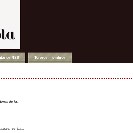
tarios RSS
Toreros miembros
ores de la...
aflorense ha...