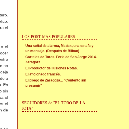
tero.
lico.
ra el
LOS POST MAS POPULARES
Una señal de alarma, Matías, una estafa y
 o el
un mensaje. (Después de Bilbao)
ocer
Carteles de Toros. Feria de San Jorge 2014.
entre
Zaragoza.
te no
El Productor de Ilusiones Rotas.
 deja
El aficionado francés.
ado a
El pliego de Zaragoza... "Contento sin
s. En
presumir"
o sin
ba el
SEGUIDORES de "EL TORO DE LA
es el
JOTA"
ón de