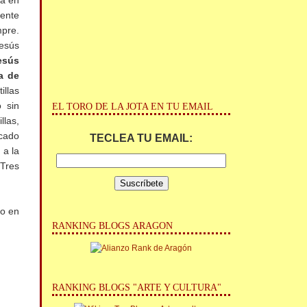
ia en
mente
mpre.
Jesús
esús
a de
illas
 sin
EL TORO DE LA JOTA EN TU EMAIL
las,
ocado
TECLEA TU EMAIL:
 a la
Tres
co en
RANKING BLOGS ARAGON
RANKING BLOGS "ARTE Y CULTURA"