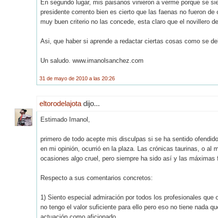
En segundo lugar, mis paisanos vinieron a verme porque se sie
presidente corrento bien es cierto que las faenas no fueron de or
muy buen criterio no las concede, esta claro que el novillero de
Asi, que haber si aprende a redactar ciertas cosas como se de
Un saludo. www.imanolsanchez.com
31 de mayo de 2010 a las 20:26
eltorodelajota
dijo...
Estimado Imanol,
primero de todo acepte mis disculpas si se ha sentido ofendid
en mi opinión, ocurrió en la plaza. Las crónicas taurinas, o al
ocasiones algo cruel, pero siempre ha sido así y las máximas f
Respecto a sus comentarios concretos:
1) Siento especial admiración por todos los profesionales que os
no tengo el valor suficiente para ello pero eso no tiene nada que
actuación como aficionado.