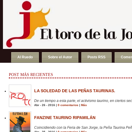
Al Ruedo
Sobre el Autor
Posts RSS
Comen
POST MÁS RECIENTES
LA SOLEDAD DE LAS PEÑAS TAURINAS.
De un tiempo a esta parte, el activismo taurino, en ciertos sect
Abr - 26 - 2016 |
0 comentarios
|
Más
FANZINE TAURINO RIPAMILÁN
Coincidiendo con la Feria de San Jorge, la Peña Taurina Peñ
Abr - 25 - 2016 |
0 comentarios
|
Más