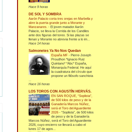
Hace 9 horas
DE SOL Y SOMBRA
Aarón Palacio corta tres orejas en Marbella y
abre la puerta grande junto a Morante y
Manzanares.
-
El joven matador Aarón
Palacio, se lleva la Corrida de los Candiles
ante dos figuras del toreo. Si las plazas se
llenan y Morante no abrevia frente a lo im...
Hace 14 horas
Salmonetes Ya No Nos Quedan
España MF
-
Pierre-Joseph
Proudhon *Ignacio Ruiz
Quintano* *Abc* España,
Monarquía Federal. He aquí
la cuadratura del círculo que
propone un filósofo sanchista
...
Hace 16 horas
LOS TOROS CON AGUSTÍN HERVÁS.
EN SAN ROQUE, “Soplista”,
de 500 kilos de peso y de la
Ganadería Marcos Núñez,
será el Toro del Aguardiente
2026
-
“Soplista”, de 500 kilos
de peso y de la Ganadería
Marcos Núñez, será el Toro del Aguardiente
2026, cuyo encierro se llevará a cabo el
lunes 17 de agos...