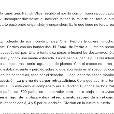
la guantera.
Patrick Oliver recibió al novillo con un buen saludo capo
, incomprensiblemente el novillero brindó la muerte del toro al púb
l cuarto pasó entre enganchón y enganchón. Es lo que tiene no torear pa
ez, rodeado de sus incondicionales. O en Pedrola le quieren mucho
ote. Festivo con las banderillas.
El Fandi de Pedrola.
Justo es recon
de después del par. El toro tenía diez pases e Imanol los desaprovechó 
atar y cobró una media estocada. La clá sacó el pañuelo. El Presiden
iosas hechuras, serio, agradable de pitones. Con el capote no torea,
lero estaba ausente y perdido sobre lo que acontecía en el ruedo, coloc
on las banderillas, todo por el derecho. Luego los toros cogen manía
sposición.
La pierna de cargar retrasadísima.
Consigue aburrir al tor
us. En este caso el compañero era el tendido 6, donde se localiza
e pañuelos. 500 pañuelos deben valer para dar la oreja, pero avec
er el rigor de la plaza y dejar el reglamento escondido en el caj
os tendidos 3, 4 y 5 por su decisión. División en la vuelta al ruedo.