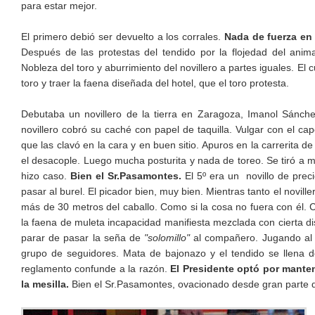
para estar mejor.
El primero debió ser devuelto a los corrales.
Nada de fuerza en 
Después de las protestas del tendido por la flojedad del animal
Nobleza del toro y aburrimiento del novillero a partes iguales. E
toro y traer la faena diseñada del hotel, que el toro protesta.
Debutaba un novillero de la tierra en Zaragoza, Imanol Sánch
novillero cobró su caché con papel de taquilla. Vulgar con el cap
que las clavó en la cara y en buen sitio. Apuros en la carrerita 
el desacople. Luego mucha posturita y nada de toreo. Se tiró a m
hizo caso.
Bien el Sr.Pasamontes.
El 5º era un novillo de prec
pasar al burel. El picador bien, muy bien. Mientras tanto el novil
más de 30 metros del caballo. Como si la cosa no fuera con él. C
la faena de muleta incapacidad manifiesta mezclada con cierta di
parar de pasar la seña de
"solomillo"
al compañero. Jugando al m
grupo de seguidores. Mata de bajonazo y el tendido se llena d
reglamento confunde a la razón.
El Presidente optó por manten
la mesilla.
Bien el Sr.Pasamontes, ovacionado desde gran parte de l