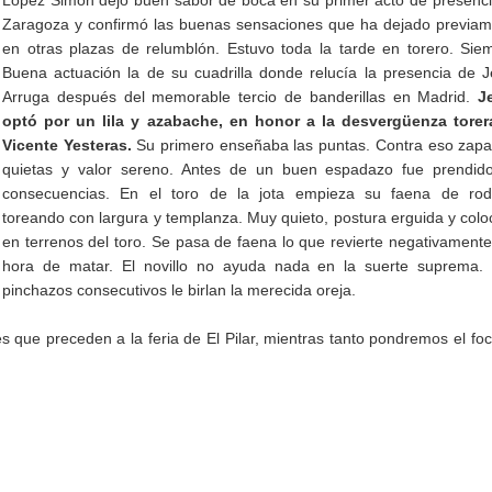
López Simón dejó buen sabor de boca en su primer acto de presenc
Zaragoza y confirmó las buenas sensaciones que ha dejado previa
en otras plazas de relumblón. Estuvo toda la tarde en torero. Sie
Buena actuación la de su cuadrilla donde relucía la presencia de 
Arruga después del memorable tercio de banderillas en Madrid.
J
optó por un lila y azabache, en honor a la desvergüenza torer
Vicente Yesteras.
Su primero enseñaba las puntas. Contra eso zapat
quietas y valor sereno. Antes de un buen espadazo fue prendido
consecuencias. En el toro de la jota empieza su faena de rodil
toreando con largura y templanza. Muy quieto, postura erguida y col
en terrenos del toro. Se pasa de faena lo que revierte negativamente
hora de matar. El novillo no ayuda nada en la suerte suprema. 
pinchazos consecutivos le birlan la merecida oreja.
 que preceden a la feria de El Pilar, mientras tanto pondremos el fo