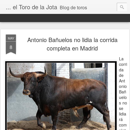
... el Toro de la Jota
Blog de toros
Antonio Bañuelos no lidia la corrida
MAY
8
completa en Madrid
La
corri
da
de
Ant
onio
Bañ
uelo
s no
se
lidia
rá
com