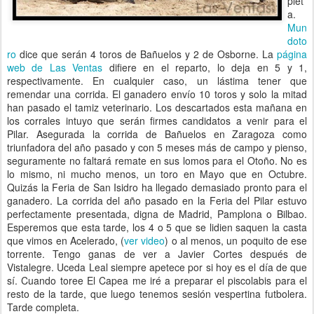
plet
a.
Mun
doto
ro
dice que serán 4 toros de Bañuelos y 2 de Osborne. La
página
web de Las Ventas
difiere en el reparto, lo deja en 5 y 1,
respectivamente. En cualquier caso, un lástima tener que
remendar una corrida. El ganadero envío 10 toros y solo la mitad
han pasado el tamiz veterinario. Los descartados esta mañana en
los corrales intuyo que serán firmes candidatos a venir para el
Pilar. Asegurada la corrida de Bañuelos en Zaragoza como
triunfadora del año pasado y con 5 meses más de campo y pienso,
seguramente no faltará remate en sus lomos para el Otoño. No es
lo mismo, ni mucho menos, un toro en Mayo que en Octubre.
Quizás la Feria de San Isidro ha llegado demasiado pronto para el
ganadero. La corrida del año pasado en la Feria del Pilar estuvo
perfectamente presentada, digna de Madrid, Pamplona o Bilbao.
Esperemos que esta tarde, los 4 o 5 que se lidien saquen la casta
que vimos en Acelerado, (
ver video
) o al menos, un poquito de ese
torrente. Tengo ganas de ver a Javier Cortes después de
Vistalegre. Uceda Leal siempre apetece por si hoy es el día de que
sí. Cuando toree El Capea me iré a preparar el piscolabis para el
resto de la tarde, que luego tenemos sesión vespertina futbolera.
Tarde completa.