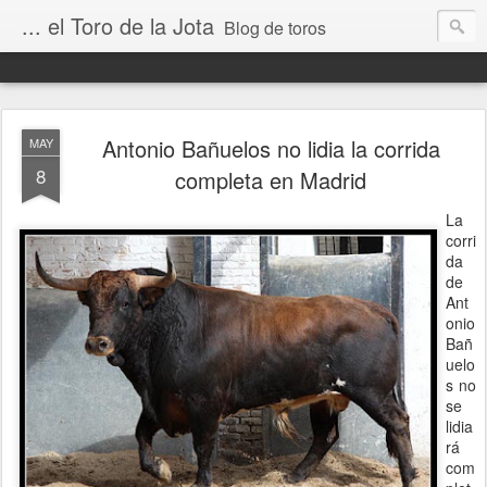
... el Toro de la Jota
Blog de toros
Antonio Bañuelos no lidia la corrida
MAY
8
completa en Madrid
La
corri
da
de
Ant
onio
Bañ
uelo
s no
se
lidia
rá
com