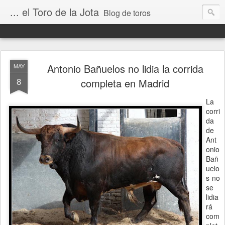
... el Toro de la Jota
Blog de toros
Antonio Bañuelos no lidia la corrida
MAY
8
completa en Madrid
La
corri
da
de
Ant
onio
Bañ
uelo
s no
se
lidia
rá
com