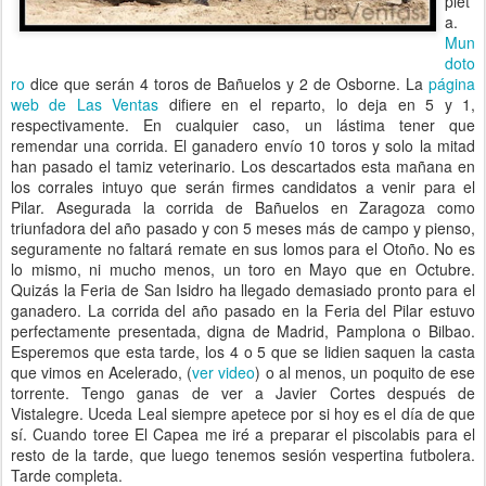
plet
a.
Mun
doto
ro
dice que serán 4 toros de Bañuelos y 2 de Osborne. La
página
web de Las Ventas
difiere en el reparto, lo deja en 5 y 1,
respectivamente. En cualquier caso, un lástima tener que
remendar una corrida. El ganadero envío 10 toros y solo la mitad
han pasado el tamiz veterinario. Los descartados esta mañana en
los corrales intuyo que serán firmes candidatos a venir para el
Pilar. Asegurada la corrida de Bañuelos en Zaragoza como
triunfadora del año pasado y con 5 meses más de campo y pienso,
seguramente no faltará remate en sus lomos para el Otoño. No es
lo mismo, ni mucho menos, un toro en Mayo que en Octubre.
Quizás la Feria de San Isidro ha llegado demasiado pronto para el
ganadero. La corrida del año pasado en la Feria del Pilar estuvo
perfectamente presentada, digna de Madrid, Pamplona o Bilbao.
Esperemos que esta tarde, los 4 o 5 que se lidien saquen la casta
que vimos en Acelerado, (
ver video
) o al menos, un poquito de ese
torrente. Tengo ganas de ver a Javier Cortes después de
Vistalegre. Uceda Leal siempre apetece por si hoy es el día de que
sí. Cuando toree El Capea me iré a preparar el piscolabis para el
resto de la tarde, que luego tenemos sesión vespertina futbolera.
Tarde completa.