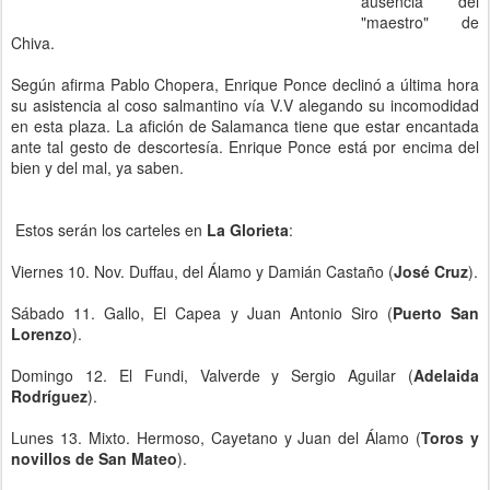
ausencia del
"maestro" de
Chiva.
Según afirma Pablo Chopera, Enrique Ponce declinó a última hora
su asistencia al coso salmantino vía V.V alegando su incomodidad
en esta plaza. La afición de Salamanca tiene que estar encantada
ante tal gesto de descortesía. Enrique Ponce está por encima del
bien y del mal, ya saben.
Estos serán los carteles en
La Glorieta
:
Viernes 10. Nov. Duffau, del Álamo y Damián Castaño (
José Cruz
).
Sábado 11. Gallo, El Capea y Juan Antonio Siro (
Puerto San
Lorenzo
).
Domingo 12. El Fundi, Valverde y Sergio Aguilar (
Adelaida
Rodríguez
).
Lunes 13. Mixto. Hermoso, Cayetano y Juan del Álamo (
Toros y
novillos de San Mateo
).