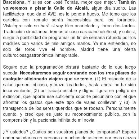
Barcelona.
Y si es con José Tomás, mejor que mejor.
También
volveremos a pisar la Calle de Alcalá,
algún día suelto. Las
facilidades que da el AVE nos lo pone a huevo. Me temo que los
carteles con remate serán inaccesibles para los foráneos.
Vistalegre solo se hará si voy bien acartelado y toreo dos tardes.
Traducción simultánea: iremos al coso carabancheleño si, y solo si,
surge la posibilidad de programar un fin de semana rotundo por los
madriles con varios de mis amigos maños. Ya me entienden, no
solo de toros vive el hombre. Madrid tiene una oferta
culturociosagastronómica inmejorable.
Seguro que la programación distará bastante de lo que luego
suceda.
Necesitaremos seguir contando con los tres pilares de
cualquier aficionado viajero que se tercie.
(1) El respecto de la
salud que en mi caso, y cruzo los dedos, hasta ahora no ha sido
inconveniente, (2) un trabajo estable y digno, figura en peligro de
extinción, que aporte ese suficiente soporte pecuniario con el que
afrontar los gastos que este tipo de viajes conllevan y (3) la
transigencia de los seres queridos que te rodean. Personalmente
cuento, y creo que es justo su reconocimiento público, con la
comprensión y la paciencia infinita de mi novia.
¿Y ustedes? ¿Cuáles son vuestros planes de temporada? Espero
poder saludarles en persona a muchos de ustedes por esas plazas