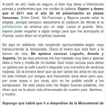
A partir de ahí, nada es seguro, si bien hay ideas e intenciones
previas y preferentes que me rondan la cabeza.
Espero y deseo
que el 2011 sea el año de mi presentación en plazas
francesas.
Entre Ceret, Vic-Fezensac y Bayona puede estar la
elegida, aunque tampoco descartaría al coliseum de Nimes si la
peñaflorense
se arranca con un viaje. Lanzo el guante. Sino,
espero poder engañar a algún amigo para que me acompañe
ta
Francia
, como dicen en el pirineo oscense.
De aqui en adelante, irán surgiendo oportunidades según vaya
transcurriendo la temporada. Como el torero que está bien y le
llaman de otra.
Me apetece conocer Logroño, Arnedo y
Azpeitia.
De las dos primeras me han hablado muy bien y apenas
dista a hora y media de mi ciudad. Qué mejor excusa para darse
un garbeo por la calle Laurel o degustar una menestra de verduras
riojanas. De la tercera decir que ya son varios los años en los que
he sido invitado por amigos que frecuentan esos lares pero que,
por unas cosas o por otras, aún no he podido acudir a los
sanignacios.
De esta plaza solo me llegan buenas palabras, me
dicen que es la plaza más afrancesada de nuestro país. Apetece,
y mucho.
Supongo que habrá que ir a despedirse de la Monumental de