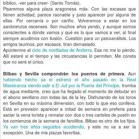
bíblico, -ver para creer- (Santo Tomás).
Pisaremos alguna plaza aragonesa más. Con las excasas que
tienen actividad, parece raonable y justo aparecer por alguna de
ellas. Por cercanía o por cariño. Volveremos a estar en los
sanlorenzos
oscenses. Son muchos años yendo, y aunque somos
conscientes a dónde vamos y qué es lo que vamos a ver, al final
siempre acudimos con ilusión. Cuestión para un psicoanálisis. Los
amigos taurinos, por escasos, tiran demasiado.
Apúntenme al
ciclo de novilladas de Andorra
. Esa no me lo pierdo.
Allí estaré si el tiempo y las circustancias lo permiten. Me consta
que no seré el único.
Bilbao y Sevilla compondrán los puertos de primera.
Aun
habiendo hecho
ya el estreno el año pasado en la Real
Maestranza viendo salir a El Juli por la Puerta del Príncipe
, tromba
de agua mediante, creo que ha llegado el momento de debutar en
el abono sevillano con todas las de la ley. Disfrutando de los toros
en Sevilla en su máxima dimensión, con todo lo que eso conlleva.
Está en previsión aparecer a mitad de semana en preferia para
saciar la vena torista y rematar con dos o tres carteles de postín en
los comienzos de la semana de farolillos. Bilbao es otro de los fijos.
Ya van tres años seguidos acudiendo
, y este no va a ser la
excepción. Una de mis plazas favoritas.