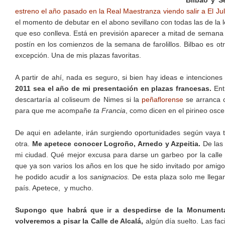
Bilbao y S
estreno el año pasado en la Real Maestranza viendo salir a El Juli
el momento de debutar en el abono sevillano con todas las de la l
que eso conlleva. Está en previsión aparecer a mitad de semana e
postín en los comienzos de la semana de farolillos. Bilbao es otr
excepción. Una de mis plazas favoritas.
A partir de ahí, nada es seguro, si bien hay ideas e intencion
2011 sea el año de mi presentación en plazas francesas.
Ent
descartaría al coliseum de Nimes si la
peñaflorense
se arranca c
para que me acompañe
ta Francia
, como dicen en el pirineo osc
De aqui en adelante, irán surgiendo oportunidades según vaya t
otra.
Me apetece conocer Logroño, Arnedo y Azpeitia.
De las 
mi ciudad. Qué mejor excusa para darse un garbeo por la calle 
que ya son varios los años en los que he sido invitado por amig
he podido acudir a los
sanignacios.
De esta plaza solo me llega
país. Apetece, y mucho.
Supongo que habrá que ir a despedirse de la Monument
volveremos a pisar la Calle de Alcalá,
algún día suelto. Las fa