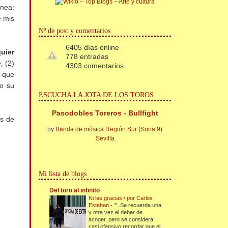
ánea:
e mis
Nº de post y comentarios
6405 días online
quier
778 entradas
, (2)
4303 comentarios
s que
to su
ESCUCHA LA JOTA DE LOS TOROS
Pasodobles Toreros - Bullfight
as de
by
Banda de música Región Sur (Soria 9)
Sevilla
Mi lista de blogs
Del toro al infinito
Ni las gracias / por Carlos
Esteban
-
*'..Se recuerda una
y otra vez el deber de
acoger, pero se considera
casi ofensivo recordar que el