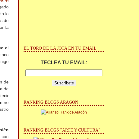
ya el
egado
do lo
es de
er la
e el
EL TORO DE LA JOTA EN TU EMAIL
mpoco
amigo
TECLEA TU EMAIL:
an de
ia de
decir
RANKING BLOGS ARAGON
ún no
estro
bién
RANKING BLOGS "ARTE Y CULTURA"
s con