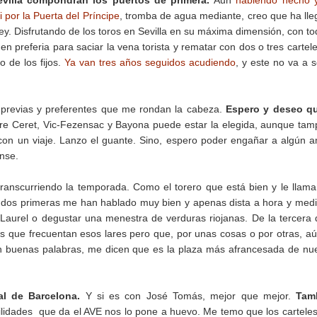
evilla compondrán los puertos de primera.
Aun
habiendo hecho
 por la Puerta del Príncipe
, tromba de agua mediante, creo que ha ll
ey. Disfrutando de los toros en Sevilla en su máxima dimensión, con to
n preferia para saciar la vena torista y rematar con dos o tres cartel
o de los fijos.
Ya van tres años seguidos acudiendo
, y este no va a s
es previas y preferentes que me rondan la cabeza.
Espero y deseo qu
re Ceret, Vic-Fezensac y Bayona puede estar la elegida, aunque ta
on un viaje. Lanzo el guante. Sino, espero poder engañar a algún 
ense.
ranscurriendo la temporada. Como el torero que está bien y le llam
dos primeras me han hablado muy bien y apenas dista a hora y med
Laurel o degustar una menestra de verduras riojanas. De la tercera 
os que frecuentan esos lares pero que, por unas cosas o por otras, a
n buenas palabras, me dicen que es la plaza más afrancesada de nu
al de Barcelona.
Y si es con José Tomás, mejor que mejor.
Tam
cilidades que da el AVE nos lo pone a huevo. Me temo que los cartele