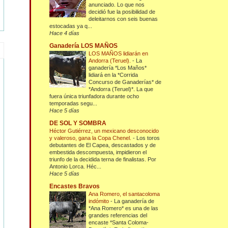
anunciado. Lo que nos
decidió fue la posibilidad de
deleitarnos con seis buenas
estocadas ya q...
Hace 4 días
Ganadería LOS MAÑOS
LOS MAÑOS lidiarán en
Andorra (Teruel).
-
La
ganadería *Los Maños*
lidiará en la *Corrida
Concurso de Ganaderías* de
*Andorra (Teruel)*. La que
fuera única triunfadora durante ocho
temporadas segu...
Hace 5 días
DE SOL Y SOMBRA
Héctor Gutiérrez, un mexicano desconocido
y valeroso, gana la Copa Chenel.
-
Los toros
debutantes de El Capea, descastados y de
embestida descompuesta, impidieron el
triunfo de la decidida terna de finalistas. Por
Antonio Lorca. Héc...
Hace 5 días
Encastes Bravos
Ana Romero, el santacoloma
indómito
-
La ganadería de
*Ana Romero* es una de las
grandes referencias del
encaste *Santa Coloma-