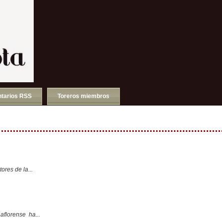
tarios RSS
Toreros miembros
ores de la...
aflorense ha...