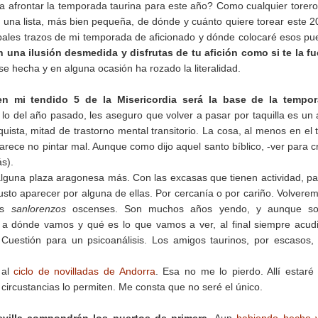
afrontar la temporada taurina para este año? Como cualquier torer
e una lista, más bien pequeña, de dónde y cuánto quiere torear este 2
pales trazos de mi temporada de aficionado y dónde colocaré esos pu
una ilusión desmedida y disfrutas de tu afición como si te la f
e hecha y en alguna ocasión ha rozado la literalidad.
n mi tendido 5 de la Misericordia será la base de la tempor
lo del año pasado, les aseguro que volver a pasar por taquilla es un 
uista, mitad de trastorno mental transitorio. La cosa, al menos en el
rece no pintar mal. Aunque como dijo aquel santo bíblico, -ver para c
s).
lguna plaza aragonesa más. Con las excasas que tienen actividad, p
usto aparecer por alguna de ellas. Por cercanía o por cariño. Volvere
los
sanlorenzos
oscenses. Son muchos años yendo, y aunque s
 a dónde vamos y qué es lo que vamos a ver, al final siempre acu
. Cuestión para un psicoanálisis. Los amigos taurinos, por escasos, 
 al
ciclo de novilladas de Andorra
. Esa no me lo pierdo. Allí estaré 
 circustancias lo permiten. Me consta que no seré el único.