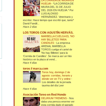
LA CORRIDA DE MIURA EN
HUELVA
-
*LA CORRIDA DE
MIURA DEL 31 DE JULIO
DEL 2026 EN HUELVA.* Por
LUIS ALONSO
HERNÁNDEZ. Veterinario y
escritor. Hace tiempo que escribí que, tanto*
David Fandil...
Hace 2 días
LOS TOROS CON AGUSTÍN HERVÁS.
MARBELLA CUELGA EL 'NO
HAY BILLETES' PARA
CANDILES
-
La empresa
ARENAL MARBELLA
TOROS cuelga el cartel de
'No hay Billetes' para la
‘Corrida de Candiles’. Se marca así un hito
histórico en la plaza al vend...
Hace 4 días
toros // marca.com
Toros hoy, domingo 2 de
agosto: corridas, horario y
dónde ver en TV y online
-
Los detalles de la jornada
taurina del día Leer
Hace 4 días
Asociación Toreo en Red Hondo
DELIRIUM TREMENS
-
Nos
daba una pereza enorme ver
esta corrida dado el ganado