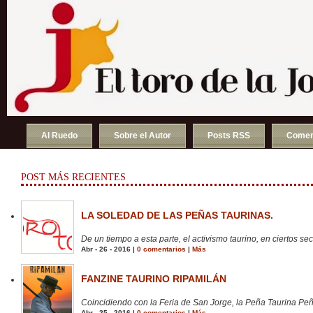
Al Ruedo
Sobre el Autor
Posts RSS
Comen
POST MÁS RECIENTES
LA SOLEDAD DE LAS PEÑAS TAURINAS.
De un tiempo a esta parte, el activismo taurino, en ciertos sect
Abr - 26 - 2016 |
0 comentarios
|
Más
FANZINE TAURINO RIPAMILÁN
Coincidiendo con la Feria de San Jorge, la Peña Taurina Peñ
Abr - 25 - 2016 |
0 comentarios
|
Más