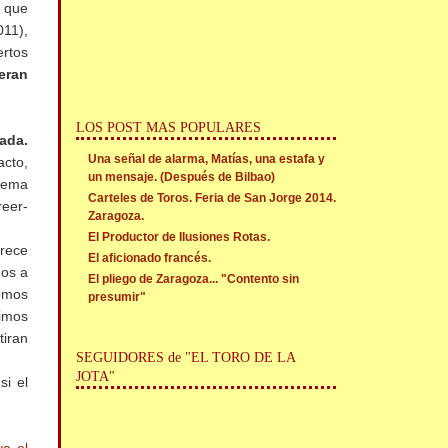
o que
011),
ertos
ueran
LOS POST MAS POPULARES
ada.
Una señal de alarma, Matías, una estafa y
acto,
un mensaje. (Después de Bilbao)
 tema
Carteles de Toros. Feria de San Jorge 2014.
reer-
Zaragoza.
El Productor de Ilusiones Rotas.
arece
El aficionado francés.
mos a
El pliego de Zaragoza... "Contento sin
omos
presumir"
dimos
tiran
SEGUIDORES de "EL TORO DE LA
JOTA"
si el