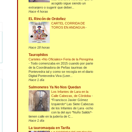
acogido sigue siendo un
extranjero o sugerir que deber...
Hace 4 horas
EL Rincón de Ordoñez
CARTEL CORRIDA DE
TOROS EN ANDAGUA
-
Hace 18 horas
Taurophilos
Carteles «No Oficiales» Feria de la Peregrina
-
Todo comenzaba en 2015 cuando por parte
de la Coordinadora de Peñas taurinas de
Pontevedra tal y como se recogía en el diario
Digital Pontevedra Viva (Leer...
Hace 1 día
Salmonetes Ya No Nos Quedan
Los Infantes de Lara en la
Calle Cabezas, de Córdoba
-
*Francisco Javier Gómez
Izquierdo* Las Siete Cabezas
de los Infantes de Lara -ocho
con la del ayo *Nuño Salido*-
tienen calle en la judería de C...
Hace 1 día
La tauromaquia en Tarifa