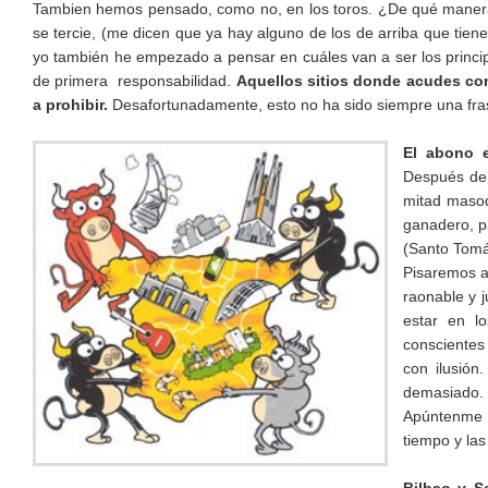
Tambien hemos pensado, como no, en los toros. ¿De qué manera 
se tercie, (me dicen que ya hay alguno de los de arriba que tien
yo también he empezado a pensar en cuáles van a ser los princi
de primera responsabilidad.
Aquellos sitios donde acudes con 
a prohibir.
Desafortunadamente, esto no ha sido siempre una fras
El abono e
Después de 
mitad masoq
ganadero, pa
(Santo Tomá
Pisaremos a
raonable y j
estar en 
conscientes
con ilusión
demasiado.
Apúntenme
tiempo y las