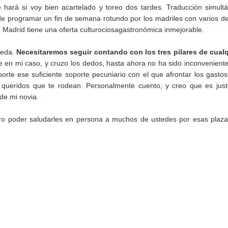
e hará si voy bien acartelado y toreo dos tardes. Traducción simult
d de programar un fin de semana rotundo por los madriles con varios d
 Madrid tiene una oferta culturociosagastronómica inmejorable.
ceda.
Necesitaremos seguir contando con los tres pilares de cual
e en mi caso, y cruzo los dedos, hasta ahora no ha sido inconveniente
aporte ese suficiente soporte pecuniario con el que afrontar los gasto
es queridos que te rodean. Personalmente cuento, y creo que es jus
 de mi novia.
o poder saludarles en persona a muchos de ustedes por esas plaz