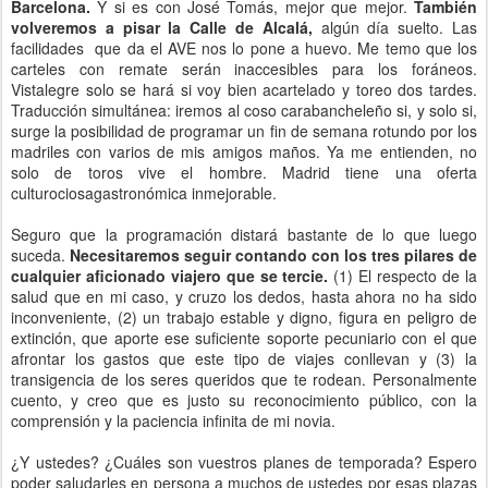
Barcelona.
Y si es con José Tomás, mejor que mejor.
También
volveremos a pisar la Calle de Alcalá,
algún día suelto. Las
facilidades que da el AVE nos lo pone a huevo. Me temo que los
carteles con remate serán inaccesibles para los foráneos.
Vistalegre solo se hará si voy bien acartelado y toreo dos tardes.
Traducción simultánea: iremos al coso carabancheleño si, y solo si,
surge la posibilidad de programar un fin de semana rotundo por los
madriles con varios de mis amigos maños. Ya me entienden, no
solo de toros vive el hombre. Madrid tiene una oferta
culturociosagastronómica inmejorable.
Seguro que la programación distará bastante de lo que luego
suceda.
Necesitaremos seguir contando con los tres pilares de
cualquier aficionado viajero que se tercie.
(1) El respecto de la
salud que en mi caso, y cruzo los dedos, hasta ahora no ha sido
inconveniente, (2) un trabajo estable y digno, figura en peligro de
extinción, que aporte ese suficiente soporte pecuniario con el que
afrontar los gastos que este tipo de viajes conllevan y (3) la
transigencia de los seres queridos que te rodean. Personalmente
cuento, y creo que es justo su reconocimiento público, con la
comprensión y la paciencia infinita de mi novia.
¿Y ustedes? ¿Cuáles son vuestros planes de temporada? Espero
poder saludarles en persona a muchos de ustedes por esas plazas