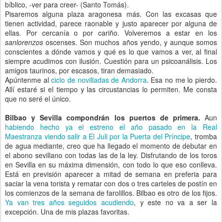
bíblico, -ver para creer- (Santo Tomás).
Pisaremos alguna plaza aragonesa más. Con las excasas que
tienen actividad, parece raonable y justo aparecer por alguna de
ellas. Por cercanía o por cariño. Volveremos a estar en los
sanlorenzos
oscenses. Son muchos años yendo, y aunque somos
conscientes a dónde vamos y qué es lo que vamos a ver, al final
siempre acudimos con ilusión. Cuestión para un psicoanálisis. Los
amigos taurinos, por escasos, tiran demasiado.
Apúntenme al
ciclo de novilladas de Andorra
. Esa no me lo pierdo.
Allí estaré si el tiempo y las circustancias lo permiten. Me consta
que no seré el único.
Bilbao y Sevilla compondrán los puertos de primera.
Aun
habiendo hecho
ya el estreno el año pasado en la Real
Maestranza viendo salir a El Juli por la Puerta del Príncipe
, tromba
de agua mediante, creo que ha llegado el momento de debutar en
el abono sevillano con todas las de la ley. Disfrutando de los toros
en Sevilla en su máxima dimensión, con todo lo que eso conlleva.
Está en previsión aparecer a mitad de semana en preferia para
saciar la vena torista y rematar con dos o tres carteles de postín en
los comienzos de la semana de farolillos. Bilbao es otro de los fijos.
Ya van tres años seguidos acudiendo
, y este no va a ser la
excepción. Una de mis plazas favoritas.