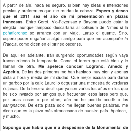
A partir de ahí, nada es seguro, si bien hay ideas e intenciones
previas y preferentes que me rondan la cabeza.
Espero y deseo
que el 2011 sea el año de mi presentación en plazas
francesas.
Entre Ceret, Vic-Fezensac y Bayona puede estar la
elegida, aunque tampoco descartaría al coliseum de Nimes si la
peñaflorense
se arranca con un viaje. Lanzo el guante. Sino,
espero poder engañar a algún amigo para que me acompañe
ta
Francia
, como dicen en el pirineo oscense.
De aqui en adelante, irán surgiendo oportunidades según vaya
transcurriendo la temporada. Como el torero que está bien y le
llaman de otra.
Me apetece conocer Logroño, Arnedo y
Azpeitia.
De las dos primeras me han hablado muy bien y apenas
dista a hora y media de mi ciudad. Qué mejor excusa para darse
un garbeo por la calle Laurel o degustar una menestra de verduras
riojanas. De la tercera decir que ya son varios los años en los que
he sido invitado por amigos que frecuentan esos lares pero que,
por unas cosas o por otras, aún no he podido acudir a los
sanignacios.
De esta plaza solo me llegan buenas palabras, me
dicen que es la plaza más afrancesada de nuestro país. Apetece,
y mucho.
Supongo que habrá que ir a despedirse de la Monumental de