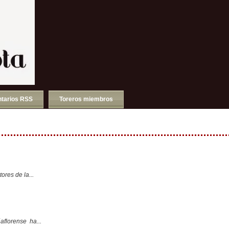
tarios RSS
Toreros miembros
ores de la...
aflorense ha...