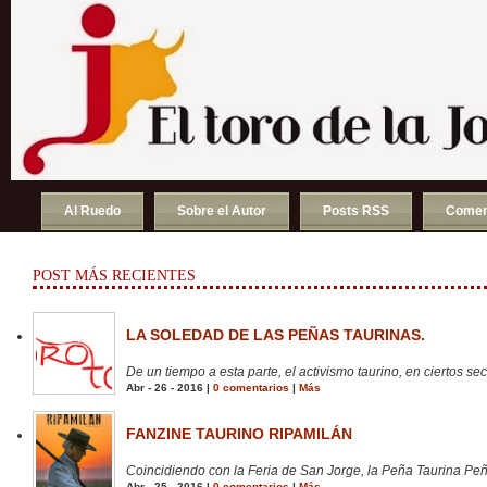
Al Ruedo
Sobre el Autor
Posts RSS
Comen
POST MÁS RECIENTES
LA SOLEDAD DE LAS PEÑAS TAURINAS.
De un tiempo a esta parte, el activismo taurino, en ciertos sect
Abr - 26 - 2016 |
0 comentarios
|
Más
FANZINE TAURINO RIPAMILÁN
Coincidiendo con la Feria de San Jorge, la Peña Taurina Peñ
Abr - 25 - 2016 |
0 comentarios
|
Más