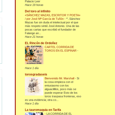
Palacio Leer
Hace 19 horas
Del toro al infinito
«SÁNCHEZ MAZAS, ESCRITOR Y POETA»
/ por José Mª García de Tuñón
-
*'..Sánchez
Mazas fue sin duda el intelectual por el que
más respeto sintió José Antonio. Una de las
pocas cartas que escribió el fundador de
Falange an...
Hace 21 horas
EL Rincón de Ordoñez
CARTEL CORRIDA DE
TOROS EN EL ESPINAR
-
Hace 1 día
torosgradaseis
Bienvenido Mr. Marshall
-
Si
la cosa empieza con el
entusiasmo con los
alguacilillos, poco más se
puede esperar Esto de los
toros traspasa fronteras, eso
es una evidencia; otra co...
Hace 1 día
La tauromaquia en Tarifa
-
LA CORRIDA DE EL