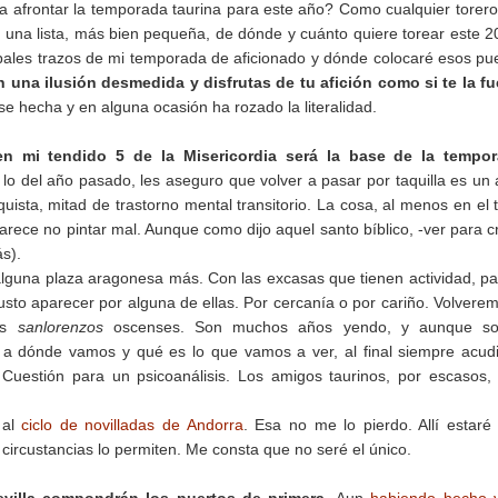
afrontar la temporada taurina para este año? Como cualquier torer
e una lista, más bien pequeña, de dónde y cuánto quiere torear este 2
pales trazos de mi temporada de aficionado y dónde colocaré esos pu
una ilusión desmedida y disfrutas de tu afición como si te la f
e hecha y en alguna ocasión ha rozado la literalidad.
n mi tendido 5 de la Misericordia será la base de la tempor
lo del año pasado, les aseguro que volver a pasar por taquilla es un 
uista, mitad de trastorno mental transitorio. La cosa, al menos en el
rece no pintar mal. Aunque como dijo aquel santo bíblico, -ver para c
s).
lguna plaza aragonesa más. Con las excasas que tienen actividad, p
usto aparecer por alguna de ellas. Por cercanía o por cariño. Volvere
los
sanlorenzos
oscenses. Son muchos años yendo, y aunque s
 a dónde vamos y qué es lo que vamos a ver, al final siempre acu
. Cuestión para un psicoanálisis. Los amigos taurinos, por escasos, 
 al
ciclo de novilladas de Andorra
. Esa no me lo pierdo. Allí estaré 
 circustancias lo permiten. Me consta que no seré el único.