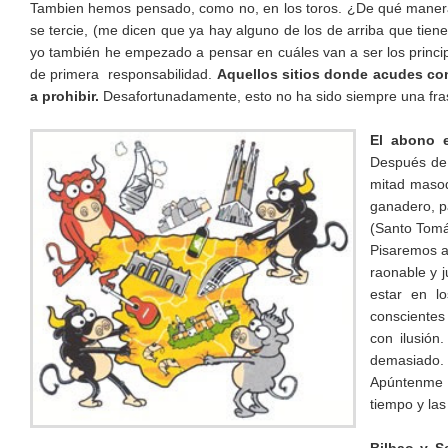
Tambien hemos pensado, como no, en los toros. ¿De qué manera 
se tercie, (me dicen que ya hay alguno de los de arriba que tien
yo también he empezado a pensar en cuáles van a ser los princi
de primera responsabilidad.
Aquellos sitios donde acudes con 
a prohibir.
Desafortunadamente, esto no ha sido siempre una fras
El abono e
Después de 
mitad masoq
ganadero, pa
(Santo Tomá
Pisaremos a
raonable y j
estar en 
conscientes
con ilusión
demasiado.
Apúntenme
tiempo y las