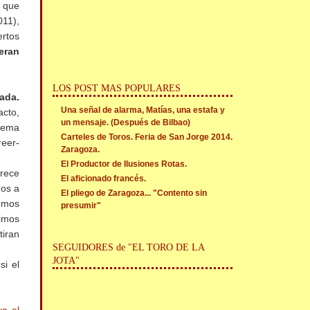
o que
011),
ertos
ueran
LOS POST MAS POPULARES
ada.
Una señal de alarma, Matías, una estafa y
acto,
un mensaje. (Después de Bilbao)
 tema
Carteles de Toros. Feria de San Jorge 2014.
reer-
Zaragoza.
El Productor de Ilusiones Rotas.
arece
El aficionado francés.
mos a
El pliego de Zaragoza... "Contento sin
omos
presumir"
dimos
tiran
SEGUIDORES de "EL TORO DE LA
JOTA"
si el