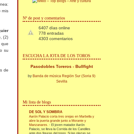
ánea:
e mis
Nº de post y comentarios
6407 días online
quier
778 entradas
, (2)
4303 comentarios
s que
to su
ESCUCHA LA JOTA DE LOS TOROS
Pasodobles Toreros - Bullfight
as de
by
Banda de música Región Sur (Soria 9)
Sevilla
Mi lista de blogs
DE SOL Y SOMBRA
Aarón Palacio corta tres orejas en Marbella y
abre la puerta grande junto a Morante y
Manzanares.
-
El joven matador Aarón
Palacio, se lleva la Corrida de los Candiles
ante dos figuras del toreo. Si las plazas se