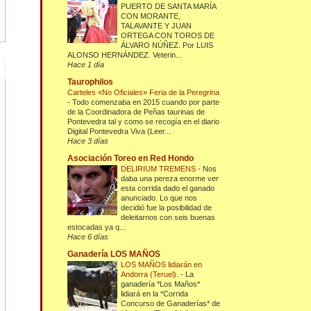
PUERTO DE SANTA MARÍA
CON MORANTE,
TALAVANTE Y JUAN
ORTEGA CON TOROS DE
ÁLVARO NÚÑEZ. Por LUIS
ALONSO HERNÁNDEZ. Veterin...
Hace 1 día
Taurophilos
Carteles «No Oficiales» Feria de la Peregrina
-
Todo comenzaba en 2015 cuando por parte
de la Coordinadora de Peñas taurinas de
Pontevedra tal y como se recogía en el diario
Digital Pontevedra Viva (Leer...
Hace 3 días
Asociación Toreo en Red Hondo
DELIRIUM TREMENS
-
Nos
daba una pereza enorme ver
esta corrida dado el ganado
anunciado. Lo que nos
decidió fue la posibilidad de
deleitarnos con seis buenas
estocadas ya q...
Hace 6 días
Ganadería LOS MAÑOS
LOS MAÑOS lidiarán en
Andorra (Teruel).
-
La
ganadería *Los Maños*
lidiará en la *Corrida
Concurso de Ganaderías* de