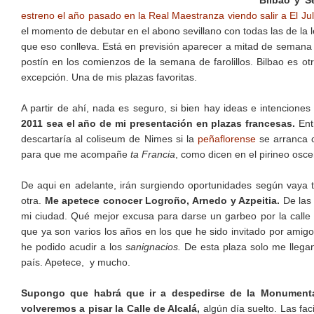
Bilbao y S
estreno el año pasado en la Real Maestranza viendo salir a El Juli
el momento de debutar en el abono sevillano con todas las de la l
que eso conlleva. Está en previsión aparecer a mitad de semana e
postín en los comienzos de la semana de farolillos. Bilbao es otr
excepción. Una de mis plazas favoritas.
A partir de ahí, nada es seguro, si bien hay ideas e intencion
2011 sea el año de mi presentación en plazas francesas.
Ent
descartaría al coliseum de Nimes si la
peñaflorense
se arranca c
para que me acompañe
ta Francia
, como dicen en el pirineo osc
De aqui en adelante, irán surgiendo oportunidades según vaya t
otra.
Me apetece conocer Logroño, Arnedo y Azpeitia.
De las 
mi ciudad. Qué mejor excusa para darse un garbeo por la calle 
que ya son varios los años en los que he sido invitado por amig
he podido acudir a los
sanignacios.
De esta plaza solo me llega
país. Apetece, y mucho.
Supongo que habrá que ir a despedirse de la Monument
volveremos a pisar la Calle de Alcalá,
algún día suelto. Las fa