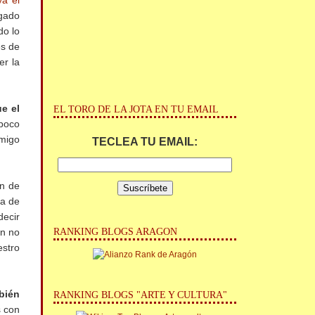
ya el
egado
do lo
es de
er la
e el
EL TORO DE LA JOTA EN TU EMAIL
mpoco
amigo
TECLEA TU EMAIL:
an de
ia de
decir
RANKING BLOGS ARAGON
ún no
estro
bién
RANKING BLOGS "ARTE Y CULTURA"
s con