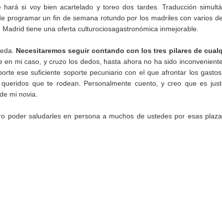
e hará si voy bien acartelado y toreo dos tardes. Traducción simult
d de programar un fin de semana rotundo por los madriles con varios d
 Madrid tiene una oferta culturociosagastronómica inmejorable.
ceda.
Necesitaremos seguir contando con los tres pilares de cual
e en mi caso, y cruzo los dedos, hasta ahora no ha sido inconveniente
aporte ese suficiente soporte pecuniario con el que afrontar los gasto
es queridos que te rodean. Personalmente cuento, y creo que es jus
 de mi novia.
o poder saludarles en persona a muchos de ustedes por esas plaz