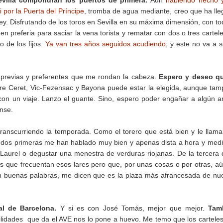
evilla compondrán los puertos de primera.
Aun
habiendo hecho
 por la Puerta del Príncipe
, tromba de agua mediante, creo que ha ll
ey. Disfrutando de los toros en Sevilla en su máxima dimensión, con to
n preferia para saciar la vena torista y rematar con dos o tres cartel
o de los fijos.
Ya van tres años seguidos acudiendo
, y este no va a s
es previas y preferentes que me rondan la cabeza.
Espero y deseo qu
re Ceret, Vic-Fezensac y Bayona puede estar la elegida, aunque ta
on un viaje. Lanzo el guante. Sino, espero poder engañar a algún 
ense.
ranscurriendo la temporada. Como el torero que está bien y le llam
dos primeras me han hablado muy bien y apenas dista a hora y med
Laurel o degustar una menestra de verduras riojanas. De la tercera 
os que frecuentan esos lares pero que, por unas cosas o por otras, a
n buenas palabras, me dicen que es la plaza más afrancesada de nu
al de Barcelona.
Y si es con José Tomás, mejor que mejor.
Tam
cilidades que da el AVE nos lo pone a huevo. Me temo que los cartele